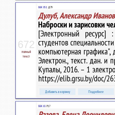
ББК 85.1
Д79
Дулуб, Александр Иванов
Наброски и зарисовки че
[Электронный ресурс] :
студентов специальности
672
компьютерная графика", д
полный
текст
Электрон., текст. дан. и 
Купалы, 2016. – 1 электро
https://elib.grsu.by/doc/2
Добавить в корзину
Подробнее
ББК 65.
Р17
Разова, Елена Леонидовн