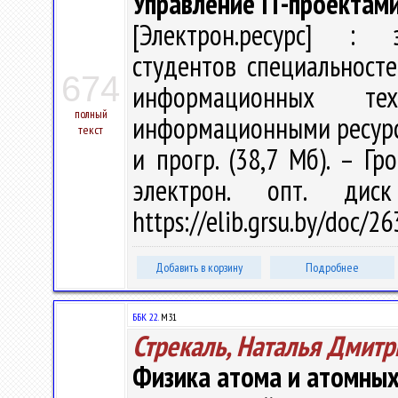
Управление IT-проектами
[Электрон.ресурс] : э
студентов специальност
674
информационных тех
полный
информационными ресурсами
текст
и прогр. (38,7 Мб). – Гр
электрон. опт. дис
https://elib.grsu.by/doc/
Добавить в корзину
Подробнее
ББК 22.
М31
Стрекаль, Наталья Дмитр
Физика атома и атомных