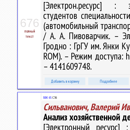
[Электрон.ресурс] : э
студентов специальности
676
(автомобильный транспор
полный
/ А. А. Пивоварчик. – Эл
текст
Гродно : ГрГУ им. Янки Ку
ROM). – Режим доступа: ht
– 4141609748.
Добавить в корзину
Подробнее
ББК 65.
С36
Сильванович, Валерий И
Анализ хозяйственной д
[Электронный ресурс] :