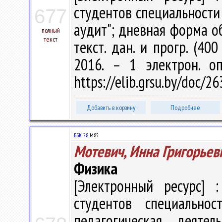
студентов специальности 
677
аудит"; дневная форма обу
полный
текст
текст. дан. и прогр. (40
2016. – 1 электрон. о
https://elib.grsu.by/doc/
Добавить в корзину
Подробнее
ББК 28.
М85
Мотевич, Инна Григорьев
Физика
[Электронный ресурс] :
студентов специальнос
педагогическая деятель