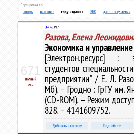
Сортировка по:
автору
названию
году издания
ББК
дате поступления
ББК 65.
Р17
Разова, Елена Леонидовн
Экономика и управление
[Электрон.ресурс] : э
студентов специальности
671
предприятии" / Е. Л. Разо
полный
текст
Мб). – Гродно : ГрГУ им. Я
(CD-ROM). – Режим доступа
828. – 4141609752.
Добавить в корзину
Подробнее