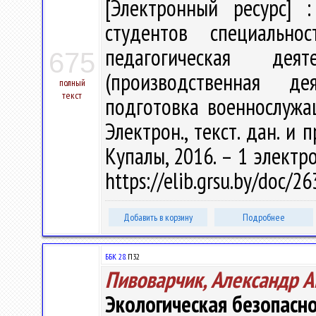
[Электронный ресурс] :
студентов специально
педагогическая деят
675
(производственная дея
полный
текст
подготовка военнослужащи
Электрон., текст. дан. и 
Купалы, 2016. – 1 электро
https://elib.grsu.by/doc/
Добавить в корзину
Подробнее
ББК 28.
П32
Пивоварчик, Александр А
Экологическая безопасн