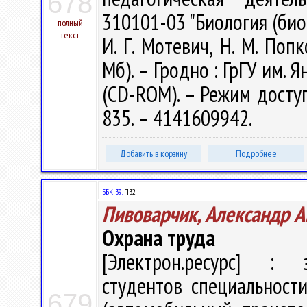
678
310101-03 "Биология (био
полный
текст
И. Г. Мотевич, Н. М. Попк
Мб). – Гродно : ГрГУ им. Я
(CD-ROM). – Режим доступа
835. – 4141609942.
Добавить в корзину
Подробнее
ББК 39.
П32
Пивоварчик, Александр А
Охрана труда
[Электрон.ресурс] : э
студентов специальности
679