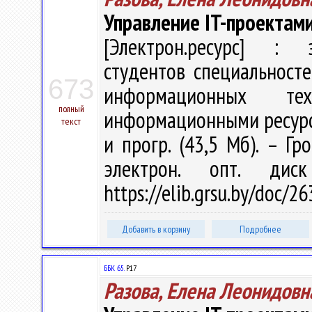
Управление IT-проектам
[Электрон.ресурс] : э
студентов специальност
673
информационных тех
полный
информационными ресурсами
текст
и прогр. (43,5 Мб). – Гр
электрон. опт. дис
https://elib.grsu.by/doc/
Добавить в корзину
Подробнее
ББК 65.
Р17
Разова, Елена Леонидовн