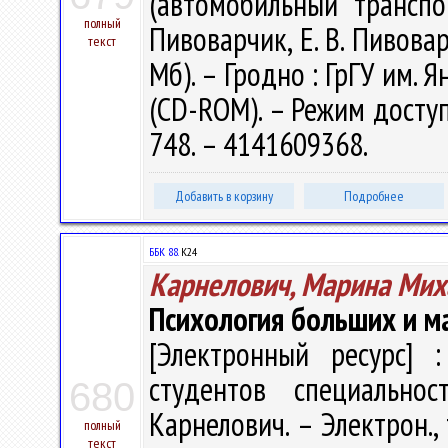
(автомобильный транспо
полный
Пивоварчик, Е. В. Пивовар
текст
Мб). – Гродно : ГрГУ им. Я
(CD-ROM). – Режим доступа
748. – 4141609368.
Добавить в корзину
Подробнее
ББК 88.
К24
Карнелович, Марина Мих
Психология больших и м
[Электронный ресурс] :
студентов специально
680
Карнелович. – Электрон., т
полный
текст