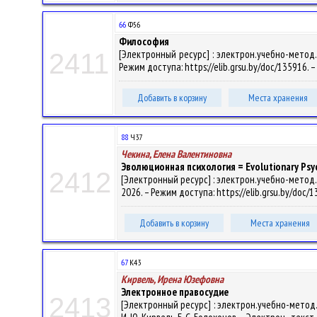
66
Ф56
Философия
[Электронный ресурс] : электрон.учебно-метод.ко
2411
Режим доступа: https://elib.grsu.by/doc/135916. 
Добавить в корзину
Места хранения
88
Ч37
Чекина, Елена Валентиновна
Эволюционная психология = Evolutionary Psyc
2412
[Электронный ресурс] : электрон.учебно-метод.ко
2026. – Режим доступа: https://elib.grsu.by/doc/
Добавить в корзину
Места хранения
67
К43
Кирвель, Ирена Юзефовна
Электронное правосудие
2413
[Электронный ресурс] : электрон.учебно-метод