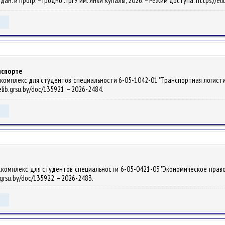
. дан. и прогр. – Гродно : ГрГУ им. Янки Купалы, 2026. – Режим доступа: https://e
нспорте
мплекс для студентов специальности 6-05-1042-01 "Транспортная логистика" / Б
elib.grsu.by/doc/135921. – 2026-2484.
омплекс для студентов специальности 6-05-0421-03 "Экономическое право" / Н.
.grsu.by/doc/135922. – 2026-2483.