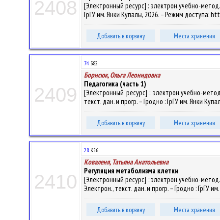
2408
[Электронный ресурс] : электрон.учебно-метод.к
ГрГУ им. Янки Купалы, 2026. – Режим доступа: htt
Добавить в корзину
Места хранения
74
Б82
Борисюк, Ольга Леонидовна
Педагогика (часть 1)
2409
[Электронный ресурс] : электрон.учебно-метод
текст. дан. и прогр. – Гродно : ГрГУ им. Янки Куп
Добавить в корзину
Места хранения
28
К56
Коваленя, Татьяна Анатольевна
Регуляция метаболизма клетки
2410
[Электронный ресурс] : электрон.учебно-метод.
Электрон., текст. дан. и прогр. – Гродно : ГрГУ и
Добавить в корзину
Места хранения