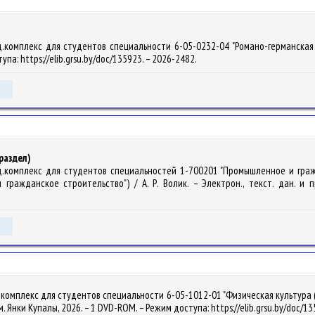
.комплекс для студентов специальности 6-05-0232-04 "Романо-германская фил
упа: https://elib.grsu.by/doc/135923. – 2026-2482.
раздел)
д.комплекс для студентов специальностей 1-700201 "Промышленное и граж
ражданское строительство") / А. Р. Волик. – Электрон., текст. дан. и пр
комплекс для студентов специальности 6-05-1012-01 "Физическая культура (Ф
 им. Янки Купалы, 2026. – 1 DVD-ROM. – Режим доступа: https://elib.grsu.by/doc/1