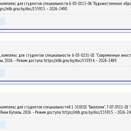
омплекс для студентов специальности 6-05-0113-06 "Художественное образовани
ps://elib.grsu.by/doc/135913. – 2026-2490.
.комплекс для студентов специальности 6-05-0231-01 "Современные иностран
алы, 2026. – Режим доступа: https://elib.grsu.by/doc/135914. – 2026-2489.
комплекс для студентов специальностей 1-310101 "Биология", 7-07-0511-01 "
м. Янки Купалы, 2026. – Режим доступа: https://elib.grsu.by/doc/135915. – 2026-2