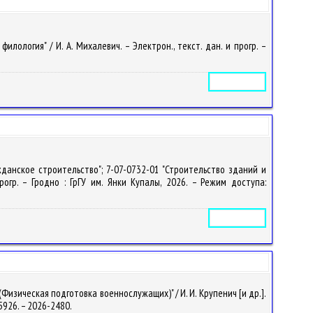
ология" / И. А. Михалевич. – Электрон., текст. дан. и прогр. –
Электронное издание
данское строительство"; 7-07-0732-01 "Строительство зданий и
огр. – Гродно : ГрГУ им. Янки Купалы, 2026. – Режим доступа:
Электронное издание
изическая подготовка военнослужащих)" / И. И. Крупенич [и др.].
35926. – 2026-2480.