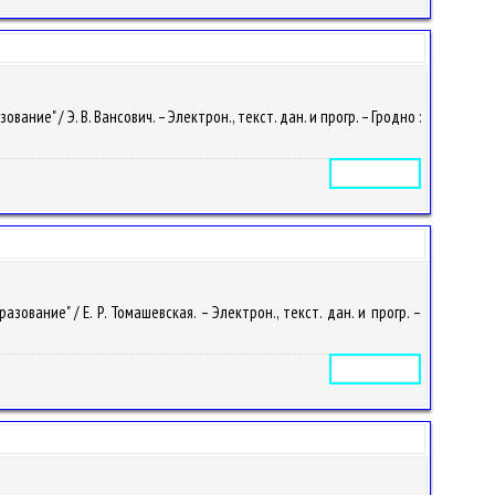
е" / Э. В. Вансович. – Электрон., текст. дан. и прогр. – Гродно :
Электронное издание
вание" / Е. Р. Томашевская. – Электрон., текст. дан. и прогр. –
Электронное издание