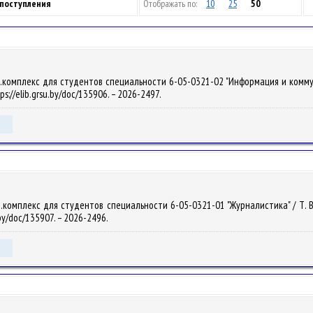
 поступления
Отображать по:
10
25
50
комплекс для студентов специальности 6-05-0321-02 "Информация и коммуникац
ps://elib.grsu.by/doc/135906. – 2026-2497.
омплекс для студентов специальности 6-05-0321-01 "Журналистика" / Т. В. Си
.by/doc/135907. – 2026-2496.