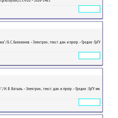
lib.grsu.by/doc/135920. – 2026-2485.
Электронное издание
. С. Болохонов. – Электрон., текст. дан. и прогр. – Гродно : ГрГУ
Электронное издание
 В. Ватыль. – Электрон., текст. дан. и прогр. – Гродно : ГрГУ им.
Электронное издание