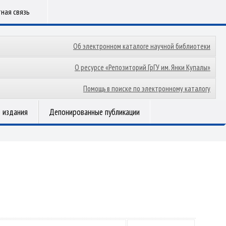
ная связь
Об электронном каталоге научной библиотеки
О ресурсе «Репозиторий ГрГУ им. Янки Купалы»
Помощь в поиске по электронному каталогу
 издания
Депонированные публикации