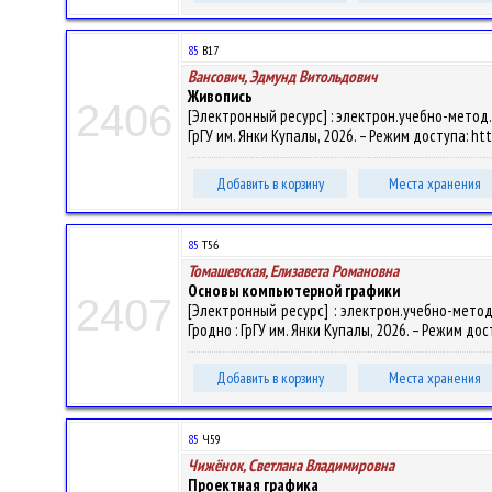
85
В17
Вансович, Эдмунд Витольдович
Живопись
2406
[Электронный ресурс] : электрон.учебно-метод.к
ГрГУ им. Янки Купалы, 2026. – Режим доступа: htt
Добавить в корзину
Места хранения
85
Т56
Томашевская, Елизавета Романовна
Основы компьютерной графики
2407
[Электронный ресурс] : электрон.учебно-метод.
Гродно : ГрГУ им. Янки Купалы, 2026. – Режим дост
Добавить в корзину
Места хранения
85
Ч59
Чижёнок, Светлана Владимировна
Проектная графика