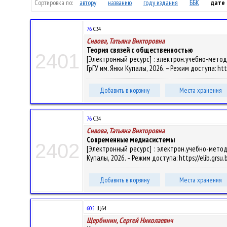
Сортировка по:
автору
названию
году издания
ББК
дате
76
С34
Сивова, Татьяна Викторовна
Теория связей с общественностью
2401
[Электронный ресурс] : электрон.учебно-метод.
ГрГУ им. Янки Купалы, 2026. – Режим доступа: htt
Добавить в корзину
Места хранения
76
С34
Сивова, Татьяна Викторовна
Современные медиасистемы
2402
[Электронный ресурс] : электрон.учебно-метод.к
Купалы, 2026. – Режим доступа: https://elib.grsu
Добавить в корзину
Места хранения
60.5
Щ64
Щербинин, Сергей Николаевич