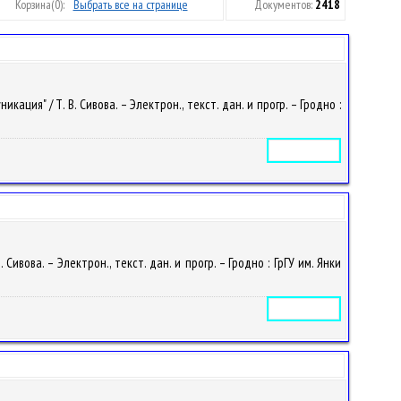
Корзина
(0):
Выбрать все на странице
Документов:
2418
ия" / Т. В. Сивова. – Электрон., текст. дан. и прогр. – Гродно :
Электронное издание
вова. – Электрон., текст. дан. и прогр. – Гродно : ГрГУ им. Янки
Электронное издание