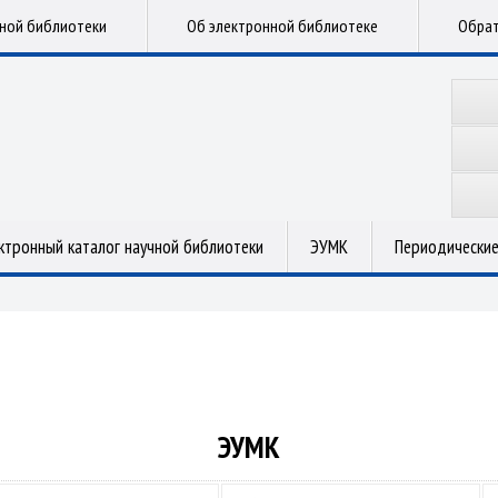
чной библиотеки
Об электронной библиотеке
Обрат
ктронный каталог научной библиотеки
ЭУМК
Периодические
ЭУМК