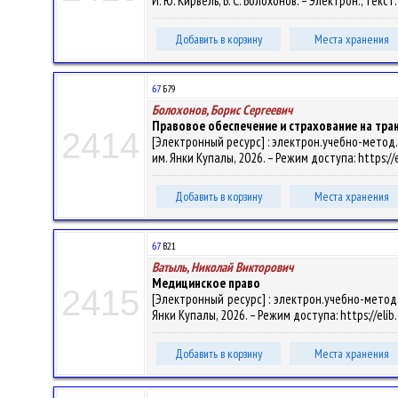
И. Ю. Кирвель, Б. С. Болохонов. – Электрон., текст
Добавить в корзину
Места хранения
67
Б79
Болохонов, Борис Сергеевич
Правовое обеспечение и страхование на тра
2414
[Электронный ресурс] : электрон.учебно-метод.ко
им. Янки Купалы, 2026. – Режим доступа: https://
Добавить в корзину
Места хранения
67
В21
Ватыль, Николай Викторович
Медицинское право
2415
[Электронный ресурс] : электрон.учебно-метод.к
Янки Купалы, 2026. – Режим доступа: https://elib
Добавить в корзину
Места хранения