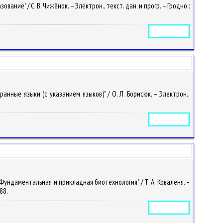
е" / С. В. Чижёнок. – Электрон., текст. дан. и прогр. – Гродно :
Электронное издание
ные языки (с указанием языков)" / О. Л. Борисюк. – Электрон.,
Электронное издание
Фундаментальная и прикладная биотехнология" / Т. А. Коваленя. –
488.
Электронное издание