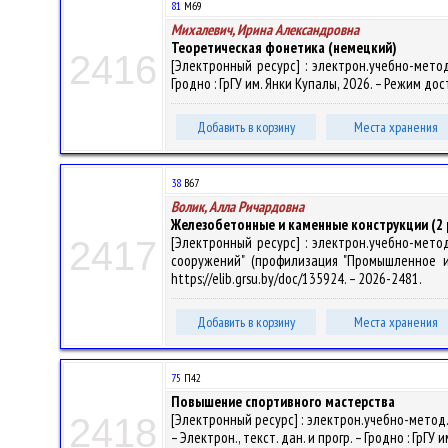
81
М69
Михалевич, Ирина Александровна
Теоретическая фонетика (немецкий)
2416
[Электронный ресурс] : электрон.учебно-метод
Гродно : ГрГУ им. Янки Купалы, 2026. – Режим дост
Добавить в корзину
Места хранения
38
В67
Волик, Алла Ричардовна
Железобетонные и каменные конструкции (2 
[Электронный ресурс] : электрон.учебно-мето
2417
сооружений" (профилизация "Промышленное и г
https://elib.grsu.by/doc/135924. – 2026-2481.
Добавить в корзину
Места хранения
75
П42
Повышение спортивного мастерства
[Электронный ресурс] : электрон.учебно-метод.
2418
– Электрон., текст. дан. и прогр. – Гродно : ГрГУ