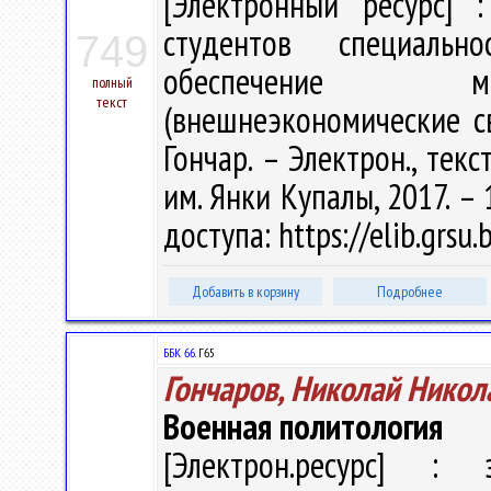
[Электронный ресурс] :
студентов специально
749
обеспечение ме
полный
текст
(внешнеэкономические св
Гончар. – Электрон., текст
им. Янки Купалы, 2017. – 
доступа: https://elib.grs
Добавить в корзину
Подробнее
ББК 66.
Г65
Гончаров, Николай Никол
Военная политология
[Электрон.ресурс] : э