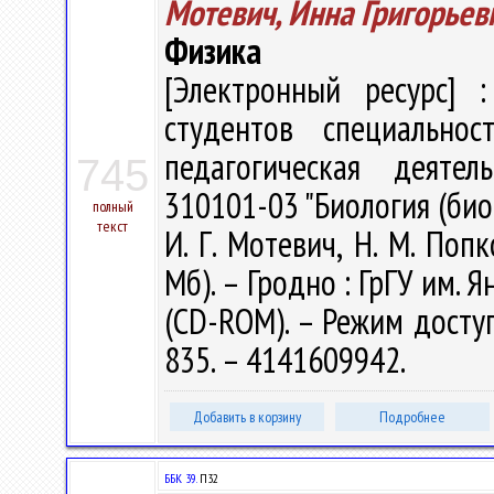
Мотевич, Инна Григорьев
Физика
[Электронный ресурс] :
студентов специальнос
педагогическая деятель
745
310101-03 "Биология (био
полный
текст
И. Г. Мотевич, Н. М. Попк
Мб). – Гродно : ГрГУ им. Я
(CD-ROM). – Режим доступа
835. – 4141609942.
Добавить в корзину
Подробнее
ББК 39.
П32