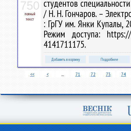
студентов специальности
750
/ Н. Н. Гончаров. – Электр
полный
текст
: ГрГУ им. Янки Купалы, 2
Режим доступа: https://
4141711175.
Добавить в корзину
Подробнее
<<
<
...
71
72
73
74