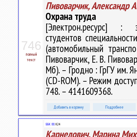
Пивоварчик, Александр А
Охрана труда
[Электрон.ресурс] : э
студентов специальности
746
(автомобильный транспо
полный
Пивоварчик, Е. В. Пивовар
текст
Мб). – Гродно : ГрГУ им. Я
(CD-ROM). – Режим доступа
748. – 4141609368.
Добавить в корзину
Подробнее
ББК 88.
К24
Карнелович, Марина Мих