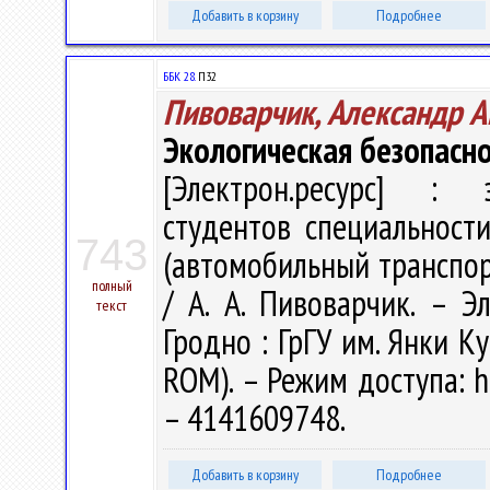
Добавить в корзину
Подробнее
ББК 28.
П32
Пивоварчик, Александр А
Экологическая безопасн
[Электрон.ресурс] : э
студентов специальности
743
(автомобильный транспор
полный
/ А. А. Пивоварчик. – Эл
текст
Гродно : ГрГУ им. Янки Ку
ROM). – Режим доступа: ht
– 4141609748.
Добавить в корзину
Подробнее