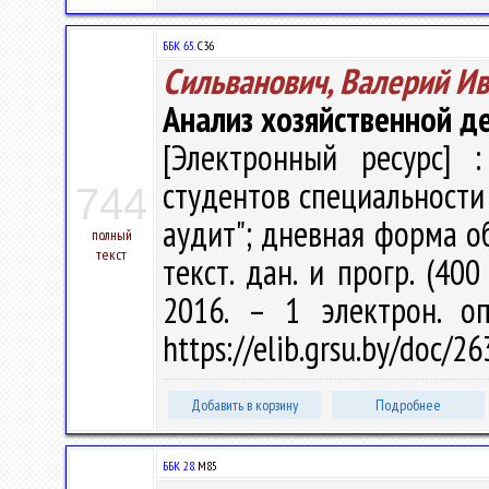
ББК 65.
С36
Сильванович, Валерий И
Анализ хозяйственной д
[Электронный ресурс] :
студентов специальности 
744
аудит"; дневная форма обу
полный
текст
текст. дан. и прогр. (40
2016. – 1 электрон. о
https://elib.grsu.by/doc/
Добавить в корзину
Подробнее
ББК 28.
М85