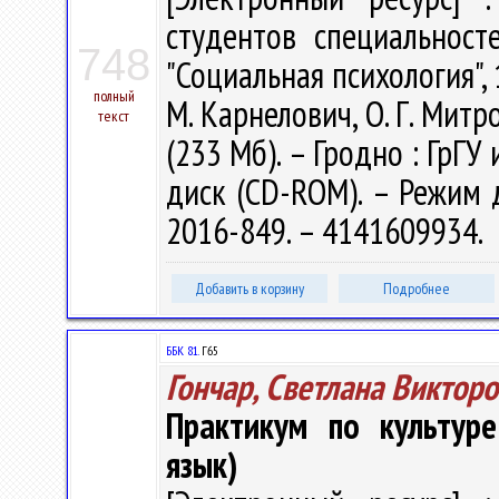
студентов специальносте
748
"Социальная психология", 
полный
М. Карнелович, О. Г. Митро
текст
(233 Мб). – Гродно : ГрГУ 
диск (CD-ROM). – Режим до
2016-849. – 4141609934.
Добавить в корзину
Подробнее
ББК 81.
Г65
Гончар, Светлана Виктор
Практикум по культур
язык)