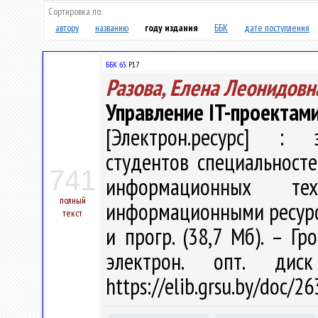
Сортировка по:
автору
названию
году издания
ББК
дате поступления
ББК 65.
Р17
Разова, Елена Леонидовн
Управление IT-проектами
[Электрон.ресурс] : э
студентов специальност
741
информационных тех
полный
информационными ресурсами
текст
и прогр. (38,7 Мб). – Гр
электрон. опт. дис
https://elib.grsu.by/doc/