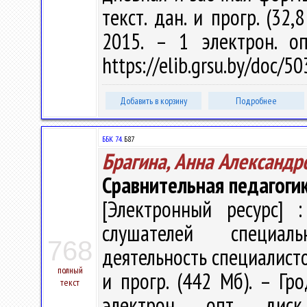
текст. дан. и прогр. (32,
2015. – 1 электрон. о
https://elib.grsu.by/doc/
Добавить в корзину
Подробнее
ББК 74.
Б87
Брагина, Анна Александр
Сравнительная педагоги
[Электронный ресурс] :
слушателей специаль
768
деятельность специалистов"
полный
и прогр. (442 Мб). – Гр
текст
электрон. опт. дис