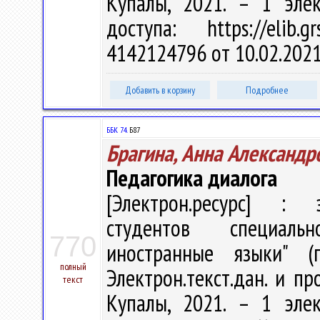
Купалы, 2021. – 1 эле
доступа: https://elib
4142124796 от 10.02.202
Добавить в корзину
Подробнее
ББК 74.
Б87
Брагина, Анна Александр
Педагогика диалога
[Электрон.ресурс] : э
студентов специаль
770
иностранные языки" (
полный
Электрон.текст.дан. и пр
текст
Купалы, 2021. – 1 эле