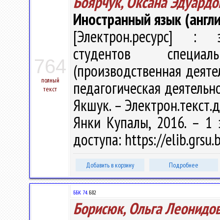
Боярчук, Оксана Эдуардо
Иностранный язык (англи
[Электрон.ресурс] : э
студентов специал
764
(производственная деятел
полный
педагогическая деятельност
текст
Якшук. – Электрон.текст.да
Янки Купалы, 2016. – 1 
доступа: https://elib.grs
Добавить в корзину
Подробнее
ББК 74.
Б82
Борисюк, Ольга Леонидо