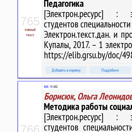
Педагогика
[Электрон.ресурс] : э
765
студентов специальности 1
полный
Электрон.текст.дан. и про
текст
Купалы, 2017. – 1 электро
https://elib.grsu.by/doc/4
Добавить в корзину
Подробнее
ББК 74.
Б82
Борисюк, Ольга Леонидо
Методика работы социал
[Электрон.ресурс] : э
студентов специальност
766