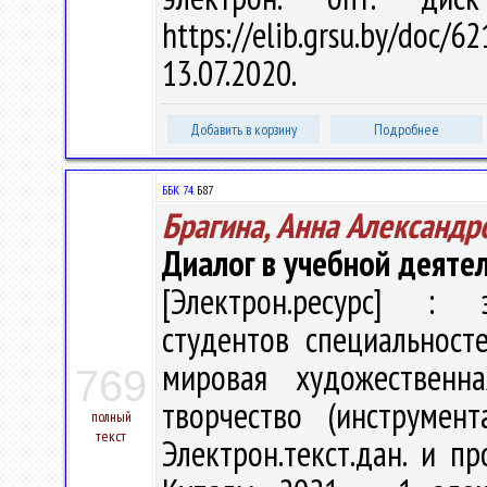
https://elib.grsu.by/do
13.07.2020.
Добавить в корзину
Подробнее
ББК 74.
Б87
Брагина, Анна Александр
Диалог в учебной деяте
[Электрон.ресурс] : э
студентов специальност
мировая художественна
769
творчество (инструмен
полный
текст
Электрон.текст.дан. и пр