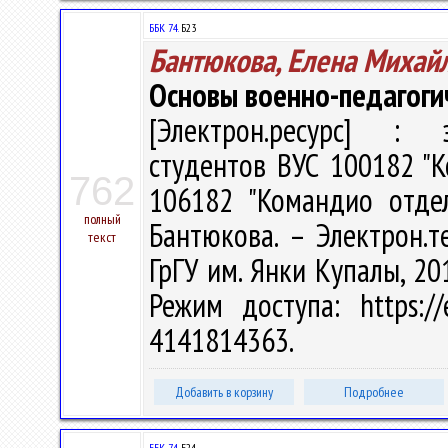
ББК 74.
Б23
Бантюкова, Елена Михай
Основы военно-педагоги
[Электрон.ресурс] : э
студентов ВУС 100182 "К
762
106182 "Командио отдел
полный
Бантюкова. – Электрон.тек
текст
ГрГУ им. Янки Купалы, 201
Режим доступа: https://
4141814363.
Добавить в корзину
Подробнее
ББК 74.
Б24