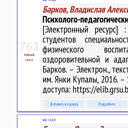
Барков, Владислав Алекс
Психолого-педагогическ
[Электронный ресурс] :
студентов специальн
763
физического воспит
полный
оздоровительной и адап
текст
Барков. – Электрон., текст
им. Янки Купалы, 2016. – 
доступа: https://elib.grs
Добавить в корзину
Подробнее
ББК 74.
Б72