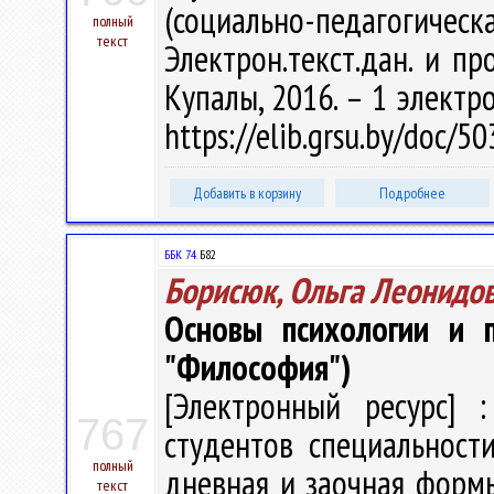
(социально-педагогическ
полный
текст
Электрон.текст.дан. и про
Купалы, 2016. – 1 электро
https://elib.grsu.by/doc/5
Добавить в корзину
Подробнее
ББК 74.
Б82
Борисюк, Ольга Леонидо
Основы психологии и п
"Философия")
[Электронный ресурс] :
767
студентов специальности
полный
дневная и заочная формы 
текст