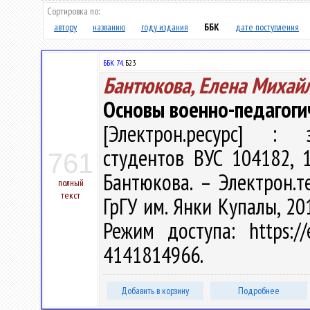
Сортировка по:
автору
названию
году издания
ББК
дате поступления
ББК 74.
Б23
Бантюкова, Елена Михай
Основы военно-педагоги
[Электрон.ресурс] : э
студентов ВУС 104182, 1
761
Бантюкова. – Электрон.тек
полный
текст
ГрГУ им. Янки Купалы, 201
Режим доступа: https://
4141814966.
Добавить в корзину
Подробнее