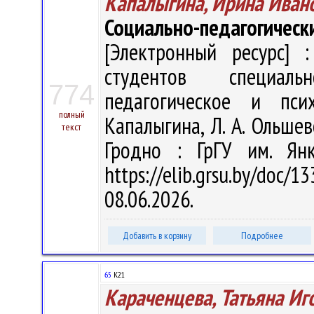
Капалыгина, Ирина Иван
Социально-педагогическ
[Электронный ресурс] :
студентов специаль
774
педагогическое и пси
полный
Капалыгина, Л. А. Ольшевс
текст
Гродно : ГрГУ им. Ян
https://elib.grsu.by/do
08.06.2026.
Добавить в корзину
Подробнее
65
К21
Караченцева, Татьяна Иг