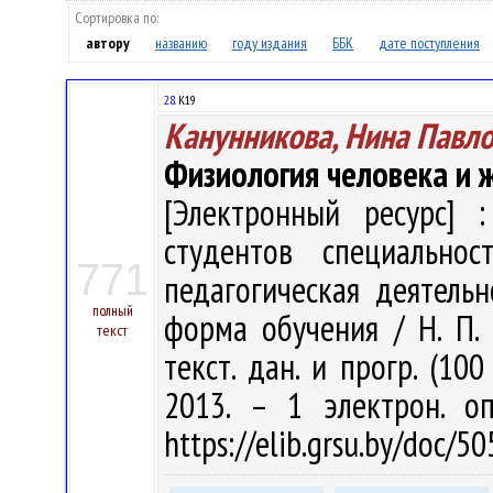
Сортировка по:
автору
названию
году издания
ББК
дате поступления
28.
К19
Канунникова, Нина Павл
Физиология человека и 
[Электронный ресурс] :
студентов специальнос
771
педагогическая деятельно
полный
форма обучения / Н. П. 
текст
текст. дан. и прогр. (10
2013. – 1 электрон. о
https://elib.grsu.by/doc/5