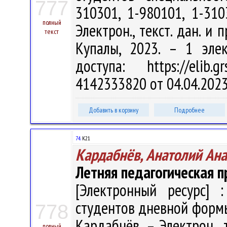
777
310301, 1-980101, 1-310
полный
Электрон., текст. дан. и 
текст
Купалы, 2023. – 1 эле
доступа: https://elib
4142333820 от 04.04.202
Добавить в корзину
Подробнее
74.
К21
Кардабнёв, Анатолий Ан
Летняя педагогическая п
[Электронный ресурс] :
студентов дневной формы
778
Кардабнёв. – Электрон., т
полный