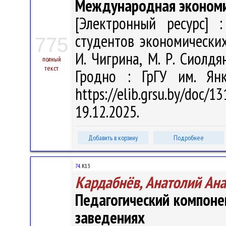
Международная эконом
[Электронный ресурс] :
студентов экономических 
775
И. Чигрина, М. Р. Сиолдян
полный
текст
Гродно : ГрГУ им. Ян
https://elib.grsu.by/do
19.12.2025.
Добавить в корзину
Подробнее
74.
К13
Кардабнёв, Анатолий Ан
Педагогический компоне
заведениях