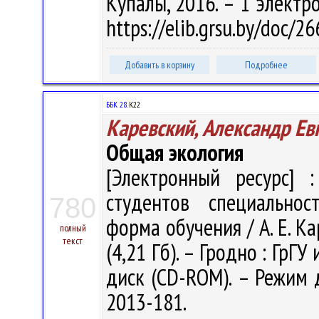
Купалы, 2016. – 1 электро
https://elib.grsu.by/doc/
Добавить в корзину
Подробнее
ББК 28.
К22
Каревский, Александр Ев
Общая экология
[Электронный ресурс] :
студентов специальнос
780
форма обучения / А. Е. Кар
полный
текст
(4,21 Гб). – Гродно : ГрГУ
диск (CD-ROM). – Режим до
2013-181.