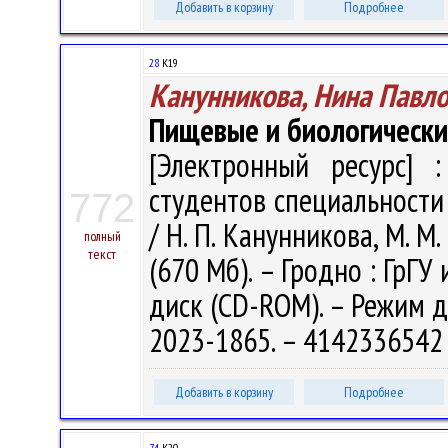
Добавить в корзину
Подробнее
28
К19
Канунникова, Нина Павл
Пищевые и биологически
[Электронный ресурс] :
студентов специальности
772
/ Н. П. Канунникова, М. М. 
полный
текст
(670 Мб). – Гродно : ГрГУ 
диск (CD-ROM). – Режим до
2023-1865. – 4142336542 
Добавить в корзину
Подробнее
74
К20