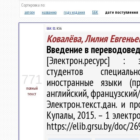
Сортировка по:
автору
названию
году издания
ББК
дате поступления
ББК 81.
К56
Ковалёва, Лилия Евгенье
Введение в переводове
[Электрон.ресурс] : э
студентов специаль
771
иностранные языки (пр
полный
английский, французский/а
текст
Электрон.текст.дан. и пр
Купалы, 2015. – 1 электро
https://elib.grsu.by/doc/