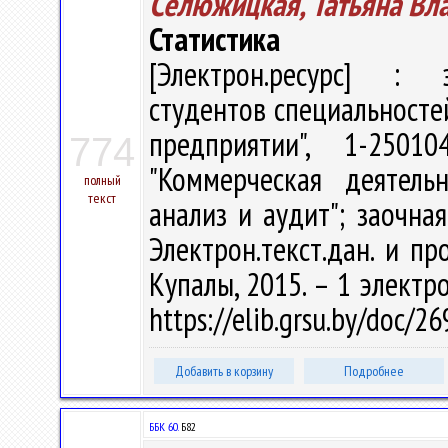
Селюжицкая, Татьяна Вл
Статистика
[Электрон.ресурс] : э
студентов специальносте
предприятии", 1-250
774
"Коммерческая деятельн
полный
текст
анализ и аудит"; заочна
Электрон.текст.дан. и про
Купалы, 2015. – 1 электро
https://elib.grsu.by/doc/
Добавить в корзину
Подробнее
ББК 60.
Б82