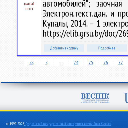
автомобилей"; заочная
полный
текст
Электрон.текст.дан. и пр
Купалы, 2014. – 1 электро
https://elib.grsu.by/doc/2
Добавить в корзину
Подробнее
<<
<
...
74
75
76
77
© 1999-2026,
Гродненский государственный университет имени Янки Купалы