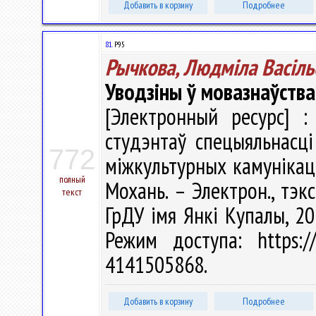
Добавить в корзину
Подробнее
81.
Р95
Рычкова, Людміла Васіль
Уводзіны ў мовазнаўства
[Электронный ресурс] :
студэнтаў спецыяльнасці
772
міжкультурных камунікацый
полный
Мохань. – Электрон., тэкс
текст
ГрДУ імя Янкі Купалы, 20
Режим доступа: https://
4141505868.
Добавить в корзину
Подробнее