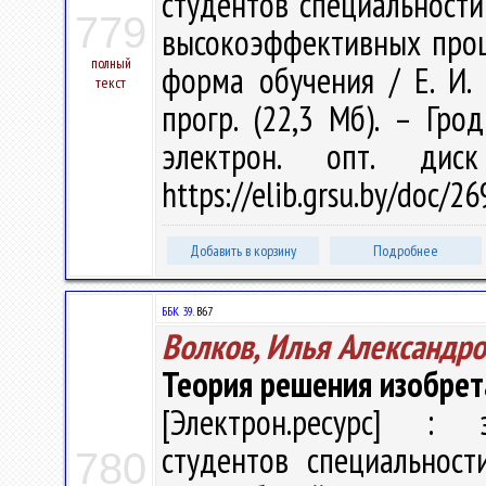
студентов специальности
779
высокоэффективных проц
полный
форма обучения / Е. И. 
текст
прогр. (22,3 Мб). – Гро
электрон. опт. дис
https://elib.grsu.by/doc/
Добавить в корзину
Подробнее
ББК 39.
В67
Волков, Илья Александр
Теория решения изобрет
[Электрон.ресурс] : э
студентов специальност
780