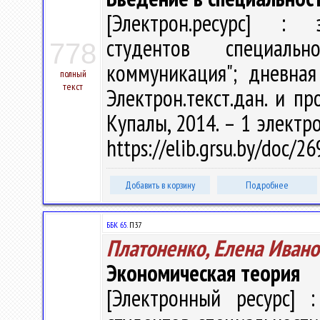
[Электрон.ресурс] : э
студентов специаль
778
коммуникация"; дневная
полный
текст
Электрон.текст.дан. и пр
Купалы, 2014. – 1 электро
https://elib.grsu.by/doc/
Добавить в корзину
Подробнее
ББК 65.
П37
Платоненко, Елена Ивано
Экономическая теория
[Электронный ресурс] :