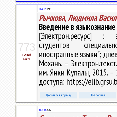
ББК 81.
Р95
Рычкова, Людмила Васил
Введение в языкознание
[Электрон.ресурс] : э
студентов специаль
773
иностранные языки"; дневн
полный
текст
Мохань. – Электрон.текст.
им. Янки Купалы, 2015. – 
доступа: https://elib.grs
Добавить в корзину
Подробнее
ББК 65.
С29