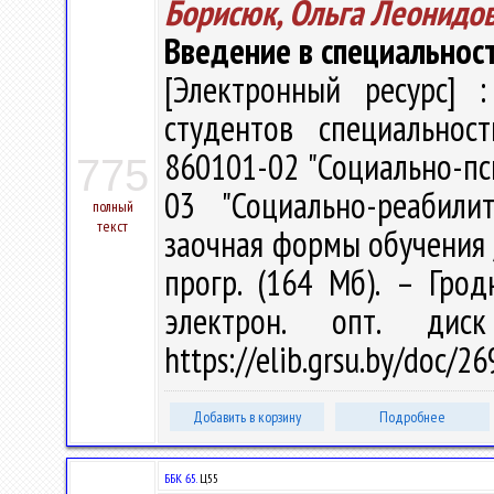
Борисюк, Ольга Леонидо
Введение в специальнос
[Электронный ресурс] :
студентов специальнос
860101-02 "Социально-пс
775
03 "Социально-реабили
полный
текст
заочная формы обучения / 
прогр. (164 Мб). – Грод
электрон. опт. дис
https://elib.grsu.by/doc/
Добавить в корзину
Подробнее
ББК 65.
Ц55