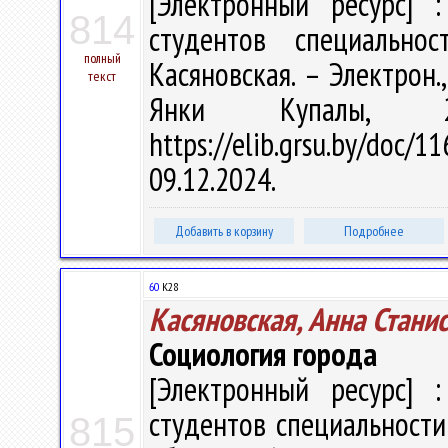
[Электронный ресурс] :
814
студентов специально
полный
Касяновская. – Электрон.,
текст
Янки Купалы, 
https://elib.grsu.by/do
09.12.2024.
Добавить в корзину
Подробнее
60
К28
Касяновская, Анна Стани
Социология города
[Электронный ресурс] :
студентов специальности
815