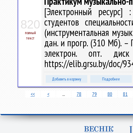
Практикум музыкально-п
[Электронный ресурс] :
студентов специальнос
820
(инструментальная музыка)
полный
текст
дан. и прогр. (310 Мб). –
электрон. опт. дис
https://elib.grsu.by/doc/
Добавить в корзину
Подробнее
<<
<
...
78
79
80
81