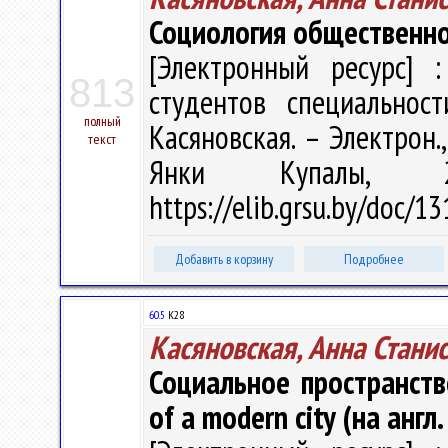
Социология общественно
[Электронный ресурс] :
813
студентов специальност
полный
Касяновская. – Электрон.,
текст
Янки Купалы, 
https://elib.grsu.by/doc/1
Добавить в корзину
Подробнее
60.5
К28
Касяновская, Анна Стани
Социальное пространств
of a modern city (на англ.