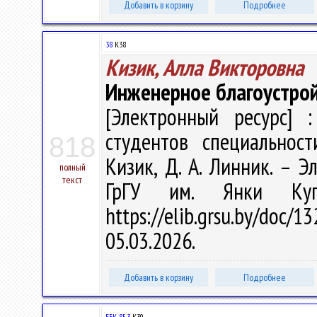
Добавить в корзину
Подробнее
38
К38
Кизик, Алла Викторовна
Инженерное благоустрой
[Электронный ресурс] :
студентов специальност
818
Кизик, Д. А. Линник. – Эл
полный
текст
ГрГУ им. Янки Куп
https://elib.grsu.by/do
05.03.2026.
Добавить в корзину
Подробнее
ББК 85.3
К39