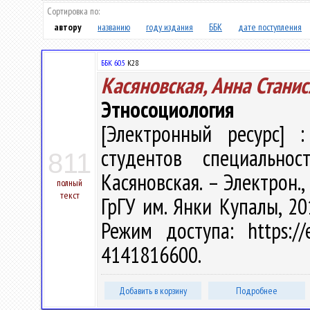
Сортировка по:
автору
названию
году издания
ББК
дате поступления
ББК 60.5
К28
Касяновская, Анна Стани
Этносоциология
[Электронный ресурс] :
студентов специально
811
Касяновская. – Электрон., 
полный
текст
ГрГУ им. Янки Купалы, 20
Режим доступа: https://e
4141816600.
Добавить в корзину
Подробнее