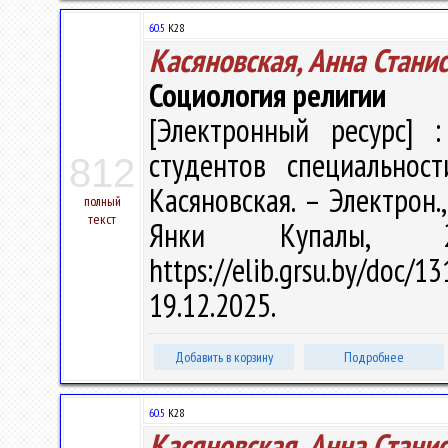
60.5
К28
Касяновская, Анна Стани
Социология религии
[Электронный ресурс] :
студентов специальност
812
Касяновская. – Электрон.,
полный
текст
Янки Купалы, 
https://elib.grsu.by/do
19.12.2025.
Добавить в корзину
Подробнее
60.5
К28
Касяновская, Анна Стани