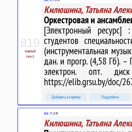
Килюшина, Татьяна Алек
Оркестровая и ансамбле
[Электронный ресурс] :
студентов специальнос
819
(инструментальная музыка)
полный
текст
дан. и прогр. (4,58 Гб). –
электрон. опт. дис
https://elib.grsu.by/doc/
Добавить в корзину
Подробнее
ББК 75.
К39
Килюшина, Татьяна Алек