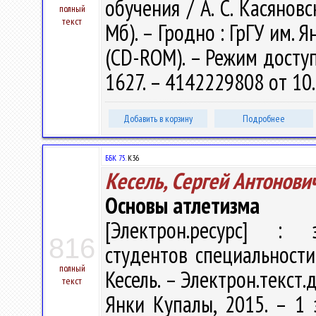
обучения / А. С. Касяновск
полный
текст
Мб). – Гродно : ГрГУ им. Я
(CD-ROM). – Режим доступа
1627. – 4142229808 от 10
Добавить в корзину
Подробнее
ББК 75.
К36
Кесель, Сергей Антонови
Основы атлетизма
[Электрон.ресурс] : э
816
студентов специальности 
полный
Кесель. – Электрон.текст.д
текст
Янки Купалы, 2015. – 1 