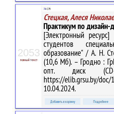
74
С79
Стецкая, Алеся Никола
Практикум по дизайн-
[Электронный ресурс] 
студентов специал
2053
образование" / А. Н. Ст
(10,6 Мб). – Гродно : Г
полный текст
опт. диск (CD
https://elib.grsu.by/d
10.04.2024.
Добавить в корзину
Подробнее