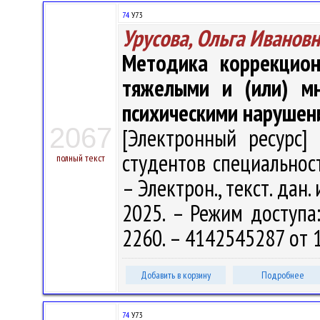
74
У73
Урусова, Ольга Иванов
Методика коррекцион
тяжелыми и (или) мн
психическими нарушен
2067
[Электронный ресурс] 
студентов специальност
полный текст
– Электрон., текст. дан.
2025. – Режим доступа: 
2260. – 4142545287 от 
Добавить в корзину
Подробнее
74
У73