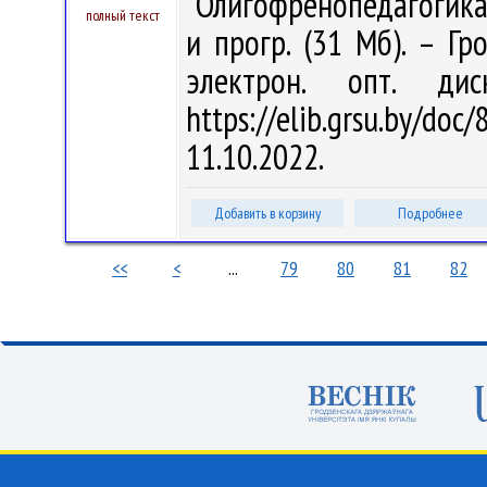
"Олигофренопедагогика" 
полный текст
и прогр. (31 Мб). – Гр
электрон. опт. ди
https://elib.grsu.by/d
11.10.2022.
Добавить в корзину
Подробнее
<<
<
...
79
80
81
82