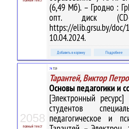
полный текст
(6,49 Мб). – Гродно : Г
опт. диск (CD
https://elib.grsu.by/d
10.04.2024.
Добавить в корзину
Подробнее
74
Т19
Тарантей, Виктор Петр
Основы педагогики и 
[Электронный ресурс] 
студентов специал
2058
педагогическое и пс
Тарантей. – Электрон., 
полный текст