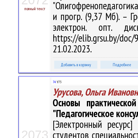
2072
"Олигофренопедагогика" 
полный текст
и прогр. (9,37 Мб). – Г
электрон. опт. ди
https://elib.grsu.by/d
21.02.2023.
Добавить в корзину
Подробнее
74
У73
Урусова, Ольга Иванов
Основы практической
"Педагогическое консу
[Электронный ресурс] 
2073
студентов специальност