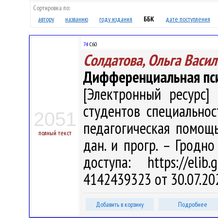
Сортировка по:
автору
названию
году издания
ББК
дате поступления
74
С60
Солдатова, Ольга Васи
Дифференциальная пс
[Электронный ресурс] 
студентов специальнос
2051
педагогическая помощь"
полный текст
дан. и прогр. – Гродно
доступа: https://eli
4142439323 от 30.07.20
Добавить в корзину
Подробнее