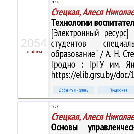
74
С79
Стецкая, Алеся Никола
Технологии воспитател
[Электронный ресурс] 
2054
студентов специал
образование" / А. Н. Сте
полный текст
Гродно : ГрГУ им. Я
https://elib.grsu.by/doc
Добавить в корзину
Подробнее
74
С79
Стецкая, Алеся Никола
Основы управленче