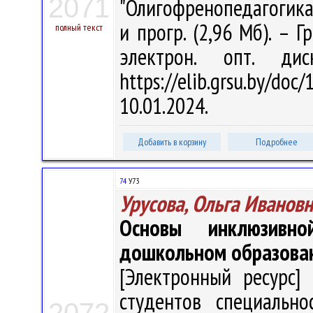
2071
"Олигофренопедагогика" 
и прогр. (2,96 Мб). – Г
полный текст
электрон. опт. ди
https://elib.grsu.by/d
10.01.2024.
Добавить в корзину
Подробнее
74
У73
Урусова, Ольга Иванов
Основы инклюзивн
дошкольном образова
[Электронный ресурс] 
студентов специально