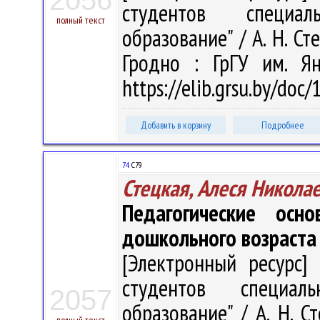
2056
студентов специал
полный текст
образование" / А. Н. Сте
Гродно : ГрГУ им. Я
https://elib.grsu.by/doc
Добавить в корзину
Подробнее
74
С79
Стецкая, Алеся Никола
Педагогические осн
дошкольного возраста
[Электронный ресурс] 
студентов специал
2057
образование" / А. Н. Ст