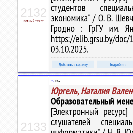
студентов специаль
2132
экономика" / О. В. Шевч
полный текст
Гродно : ГрГУ им. Я
https://elib.grsu.by/d
03.10.2025.
Добавить в корзину
Подробнее
65
Ю65
Юргель, Наталия Вален
Образовательный мен
[Электронный ресурс] 
слушателей специаль
2133
информатики" / Н. В. Юр