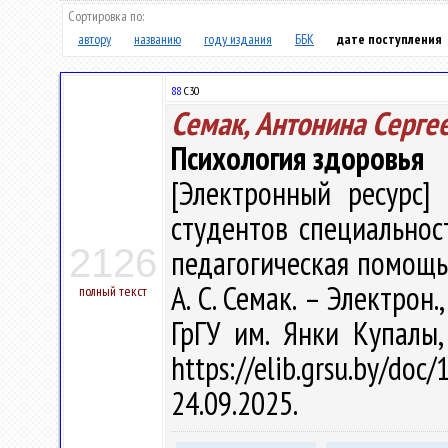
Сортировка по:
автору
названию
году издания
ББК
дате поступления
88
С30
Семак, Антонина Серге
Психология здоровья
[Электронный ресурс] 
студентов специальнос
2126
педагогическая помощь"
А. С. Семак. – Электрон.,
полный текст
ГрГУ им. Янки Купалы
https://elib.grsu.by/d
24.09.2025.