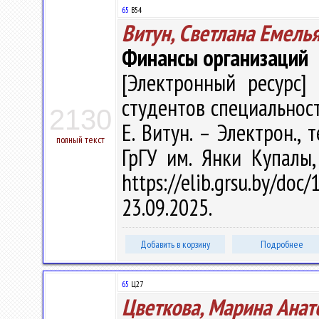
65
В54
Витун, Светлана Емель
Финансы организаций
[Электронный ресурс] 
студентов специальност
2130
Е. Витун. – Электрон., т
полный текст
ГрГУ им. Янки Купалы
https://elib.grsu.by/d
23.09.2025.
Добавить в корзину
Подробнее
65
Ц27
Цветкова, Марина Анат