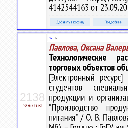
4142544163 от 23.09.20
Добавить в корзину
Подробнее
36
П12
Павлова, Оксана Валер
Технологические р
торговых объектов общ
[Электронный ресурс] 
студентов специальн
2138
продукции и организа
"Производство проду
полный текст
питания" / О. В. Павлова
Мб). – Гродно : ГрГУ им