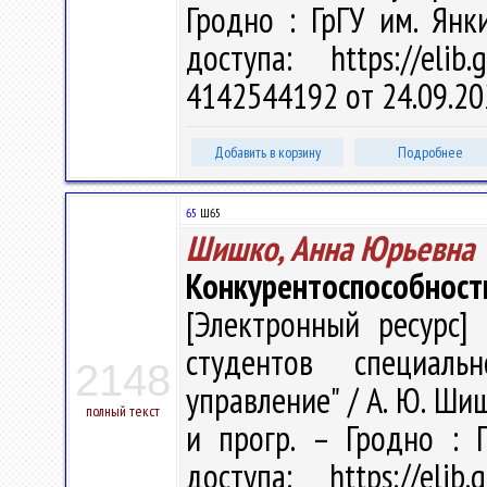
Гродно : ГрГУ им. Ян
доступа: https://eli
4142544192 от 24.09.20
Добавить в корзину
Подробнее
65
Ш65
Шишко, Анна Юрьевна
Конкурентоспособност
[Электронный ресурс] 
студентов специаль
2148
управление" / А. Ю. Шиш
полный текст
и прогр. – Гродно : 
доступа: https://eli