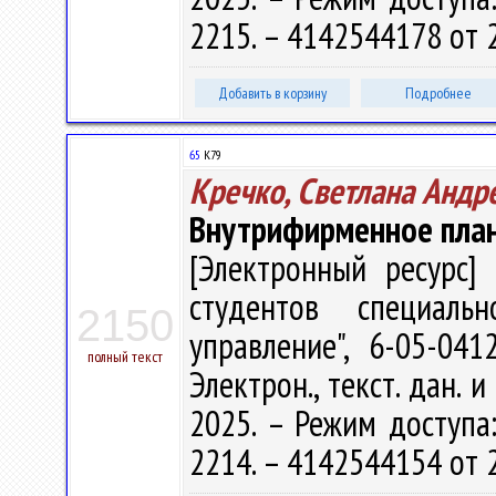
2215. – 4142544178 от 
Добавить в корзину
Подробнее
65
К79
Кречко, Светлана Андр
Внутрифирменное пла
[Электронный ресурс] 
студентов специаль
2150
управление", 6-05-04
полный текст
Электрон., текст. дан. 
2025. – Режим доступа: 
2214. – 4142544154 от 