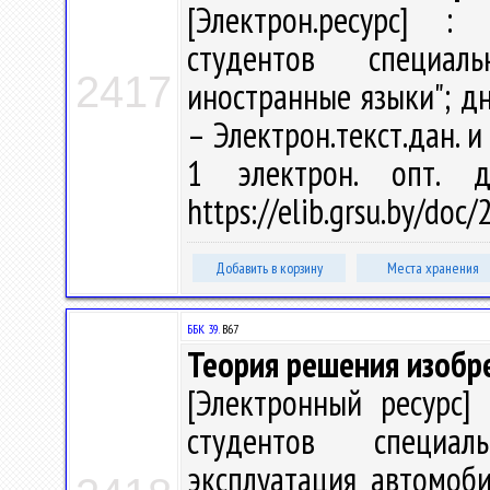
[Электрон.ресурс] : 
студентов специал
2417
иностранные языки"; дн
– Электрон.текст.дан. и 
1 электрон. опт. 
https://elib.grsu.by/doc
Добавить в корзину
Места хранения
ББК 39.
В67
Теория решения изобр
[Электронный ресурс] 
студентов специал
эксплуатация автомоб