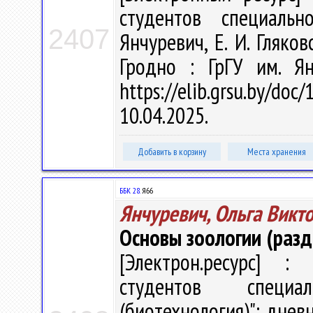
студентов специальн
2407
Янчуревич, Е. И. Гляков
Гродно : ГрГУ им. Я
https://elib.grsu.by/d
10.04.2025.
Добавить в корзину
Места хранения
ББК 28.
Я66
Янчуревич, Ольга Викт
Основы зоологии (разд
[Электрон.ресурс] : 
студентов специа
(биотехнология)"; дневн