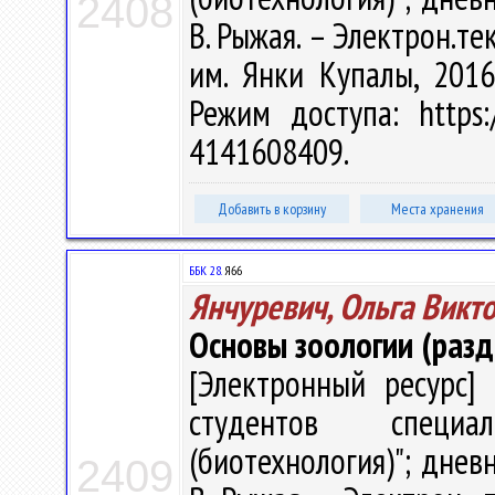
2408
В. Рыжая. – Электрон.тек
им. Янки Купалы, 2016
Режим доступа: https:/
4141608409.
Добавить в корзину
Места хранения
ББК 28.
Я66
Янчуревич, Ольга Викт
Основы зоологии (разд
[Электронный ресурс] 
студентов специа
(биотехнология)"; дневн
2409