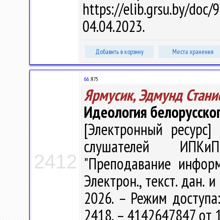
https://elib.grsu.by/d
04.04.2023.
Добавить в корзину
Места хранения
66
Я75
Ярмусик, Эдмунд Стани
Идеология белорусског
[Электронный ресурс] 
слушателей ИПКиП
2412
"Преподавание информа
Электрон., текст. дан. 
2026. – Режим доступа: 
2418. – 4142647847 от 1