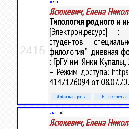
81
Я80
Ясюкевич, Елена Никол
Типология родного и и
[Электрон.ресурс] : 
студентов специальн
2415
филология"; дневная фо
: ГрГУ им. Янки Купалы,
– Режим доступа: https:
4142126094 от 08.07.20
Добавить в корзину
Места хранения
ББК 81.
Я86
Ясюкевич, Елена Никол