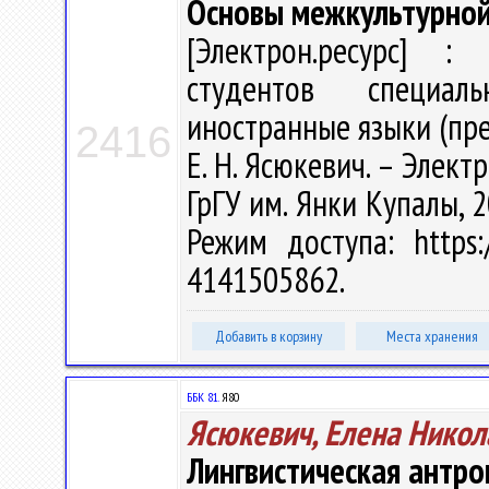
Основы межкультурно
[Электрон.ресурс] : 
студентов специал
иностранные языки (пре
2416
Е. Н. Ясюкевич. – Электр
ГрГУ им. Янки Купалы, 2
Режим доступа: https:/
4141505862.
Добавить в корзину
Места хранения
ББК 81.
Я80
Ясюкевич, Елена Никол
Лингвистическая антро