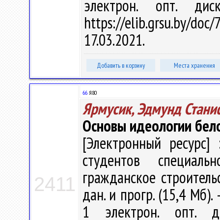
электрон. опт. ди
https://elib.grsu.by/d
17.03.2021.
Добавить в корзину
Места хранения
66
Я80
Ярмусик, Эдмунд Стани
Основы идеологии бело
[Электронный ресурс] 
студентов специаль
гражданское строительст
2411
дан. и прогр. (15,4 Мб).
1 электрон. опт. д