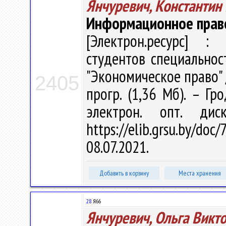
Янчуревич, Константин
Информационное прав
[Электрон.ресурс] : 
студентов специальнос
"Экономическое право" /
2405
прогр. (1,36 Мб). – Гр
электрон. опт. ди
https://elib.grsu.by/d
08.07.2021.
Добавить в корзину
Места хранения
28
Я66
Янчуревич, Ольга Викт