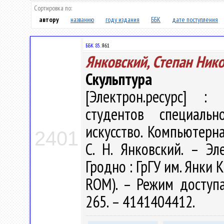
Сортировка по:
автору
названию
году издания
ББК
дате поступления
ББК 85.
Я61
Янковский, Степан Ник
Скульптура
[Электрон.ресурс] : 
студентов специальн
искусство. Компьютерна
2401
С. Н. Янковский. – Эле
Гродно : ГрГУ им. Янки К
ROM). – Режим доступа: 
265. – 4141404412.