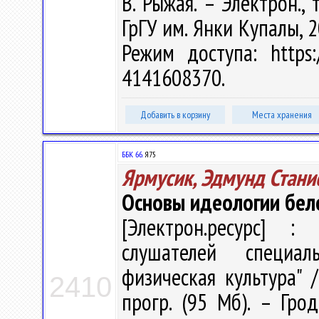
В. Рыжая. – Электрон., 
ГрГУ им. Янки Купалы, 2
Режим доступа: https:/
4141608370.
Добавить в корзину
Места хранения
ББК 66.
Я75
Ярмусик, Эдмунд Стани
Основы идеологии бело
[Электрон.ресурс] : 
слушателей специал
физическая культура" /
2410
прогр. (95 Мб). – Гро