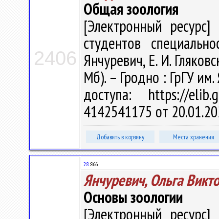
Общая зоология
[Электронный ресурс] 
студентов специально
2406
Янчуревич, Е. И. Гляковск
Мб). – Гродно : ГрГУ им
доступа: https://eli
4142541175 от 20.01.20
Добавить в корзину
Места хранения
28
Я66
Янчуревич, Ольга Викт
Основы зоологии
[Электронный ресурс] 