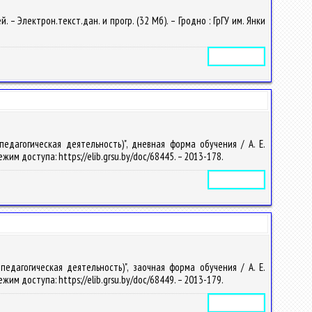
– Электрон.текст.дан. и прогр. (32 Мб). – Гродно : ГрГУ им. Янки
Электронное издание
едагогическая деятельность)", дневная форма обучения / А. Е.
 Режим доступа: https://elib.grsu.by/doc/68445. – 2013-178.
Электронное издание
едагогическая деятельность)", заочная форма обучения / А. Е.
 Режим доступа: https://elib.grsu.by/doc/68449. – 2013-179.
Электронное издание