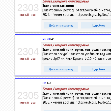
Белова, Екатерина Александровна
2303
Экологическая химия
[Электронный ресурс] : электрон.учебно-метод.ко
2026. – Режим доступа: https://elib.grsu.by/doc/
полный текст
Добавить в корзину
Подробнее
ББК 28.
Б43
Белова, Екатерина Александровна
2304
Экологический мониторинг, контроль и экспе
[Электрон.ресурс] : электрон.учебно-метод.комп
Гродно : ГрГУ им. Янки Купалы, 2015. – 1 электро
полный текст
Добавить в корзину
Подробнее
20.1
Б43
Белова, Екатерина Александровна
2305
Экологический мониторинг, контроль и экспе
[Электронный ресурс] : электрон.учебно-метод.ко
2026. – Режим доступа: https://elib.grsu.by/doc/
полный текст