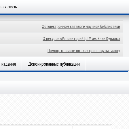
ная связь
Об электронном каталоге научной библиотеки
О ресурсе «Репозиторий ГрГУ им. Янки Купалы»
Помощь в поиске по электронному каталогу
 издания
Депонированные публикации