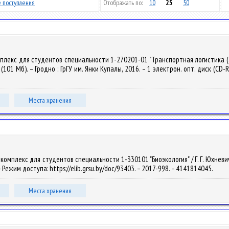
 поступления
Отображать по:
10
25
50
мплекс для студентов специальности 1-270201-01 "Транспортная логистика (
 (101 Мб). – Гродно : ГрГУ им. Янки Купалы, 2016. – 1 электрон. опт. диск (CD-R
Места хранения
мплекс для студентов специальности 1-330101 "Биоэкология" / Г. Г. Юхневич. – 
– Режим доступа: https://elib.grsu.by/doc/93403. – 2017-998. – 4141814045.
Места хранения