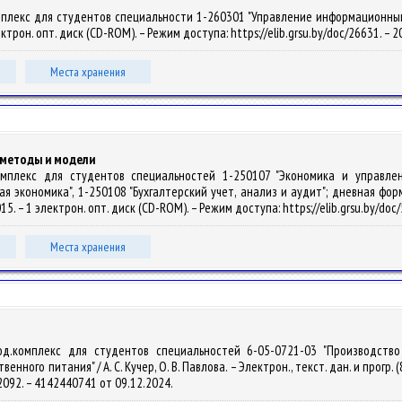
плекс для студентов специальности 1-260301 "Управление информационными р
лектрон. опт. диск (CD-ROM). – Режим доступа: https://elib.grsu.by/doc/26631. –
Места хранения
 методы и модели
.комплекс для студентов специальностей 1-250107 "Экономика и управле
 экономика", 1-250108 "Бухгалтерский учет, анализ и аудит"; дневная форма 
2015. – 1 электрон. опт. диск (CD-ROM). – Режим доступа: https://elib.grsu.by/do
Места хранения
тод.комплекс для студентов специальностей 6-05-0721-03 "Производств
ого питания" / А. С. Кучер, О. В. Павлова. – Электрон., текст. дан. и прогр. (8
-2092. – 4142440741 от 09.12.2024.