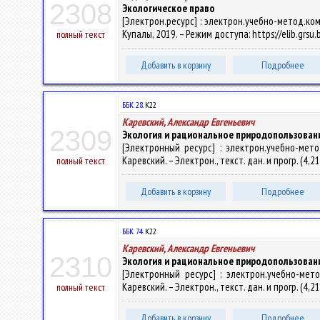
2308
Экологическое право
[Электрон.ресурс] : электрон.учебно-метод.комп
Купалы, 2019. – Режим доступа: https://elib.grsu
полный текст
Добавить в корзину
Подробнее
ББК 28.
К22
Каревский, Александр Евгеньевич
2309
Экология и рациональное природопользован
[Электронный ресурс] : электрон.учебно-мето
Каревский. – Электрон., текст. дан. и прогр. (4,2
полный текст
Добавить в корзину
Подробнее
ББК 74.
К22
Каревский, Александр Евгеньевич
2310
Экология и рациональное природопользован
[Электронный ресурс] : электрон.учебно-мето
Каревский. – Электрон., текст. дан. и прогр. (4,2
полный текст
Добавить в корзину
Подробнее