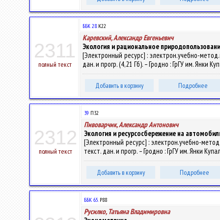
ББК 28.
К22
Каревский, Александр Евгеньевич
2311
Экология и рациональное природопользован
[Электронный ресурс] : электрон.учебно-метод.к
дан. и прогр. (4,21 Гб). – Гродно : ГрГУ им. Янки 
полный текст
Добавить в корзину
Подробнее
39
П32
Пивоварчик, Александр Антонович
2312
Экология и ресурсосбережение на автомоби
[Электронный ресурс] : электрон.учебно-метод.
текст. дан. и прогр. – Гродно : ГрГУ им. Янки Куп
полный текст
Добавить в корзину
Подробнее
ББК 65.
Р88
Русилко, Татьяна Владимировна