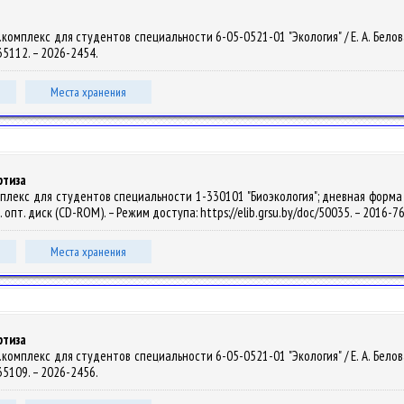
мплекс для студентов специальности 6-05-0521-01 "Экология" / Е. А. Белова. –
135112. – 2026-2454.
Места хранения
ртиза
лекс для студентов специальности 1-330101 "Биоэкология"; дневная форма обуч
н. опт. диск (CD-ROM). – Режим доступа: https://elib.grsu.by/doc/50035. – 2016-
Места хранения
ртиза
мплекс для студентов специальности 6-05-0521-01 "Экология" / Е. А. Белова. –
135109. – 2026-2456.