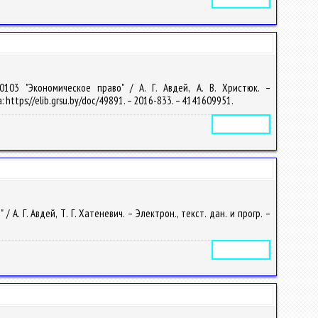
0103 "Экономическое право" / А. Г. Авдей, А. В. Христюк. –
: https://elib.grsu.by/doc/49891. – 2016-833. – 4141609951.
Электронное издание
 Г. Авдей, Т. Г. Хатеневич. – Электрон., текст. дан. и прогр. –
Электронное издание