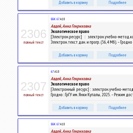
Добавить в корзину
Подробнее
ББК 67.
А18
Авдей, Анна Генриховна
2306
Экологическое право
[Электрон.ресурс] : электрон.учебно-метод
Электрон.текст.дан. и прогр. (36,4 Мб). – Гродно 
полный текст
Добавить в корзину
Подробнее
67
А18
Авдей, Анна Генриховна
2307
Экологическое право
[Электронный ресурс] : электрон.учебно-метод.
Гродно : ГрГУ им. Янки Купалы, 2025. – Режим дос
полный текст
Добавить в корзину
Подробнее
ББК 67.
А18
Авдей, Анна Генриховна