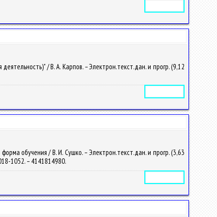
Электронное издание
тельность)" / В. А. Карпов. – Электрон.текст.дан. и прогр. (9,12
Электронное издание
рма обучения / В. И. Сушко. – Электрон.текст.дан. и прогр. (3,63
 2018-1052. – 4141814980.
Электронное издание