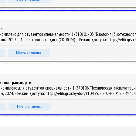
ие
омплекс для студентов специальности 1-310101-03 "Биология (биотехнология)"
Купалы, 2013. – 1 электрон. опт. диск (CD-ROM). – Режим доступа: https://elib.grs
Места хранения
льном транспорте
комплекс для студентов специальности 1-370106 "Техническая эксплуатация 
алы, 2024. – Режим доступа: https://elib.grsu.by/doc/110435. – 2024-2033. – 414
Места хранения