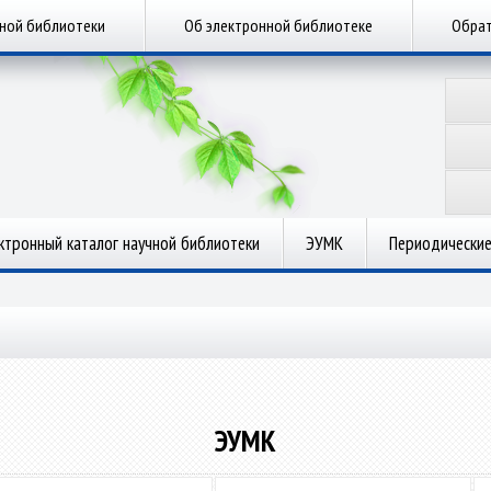
чной библиотеки
Об электронной библиотеке
Обрат
ктронный каталог научной библиотеки
ЭУМК
Периодические
ЭУМК