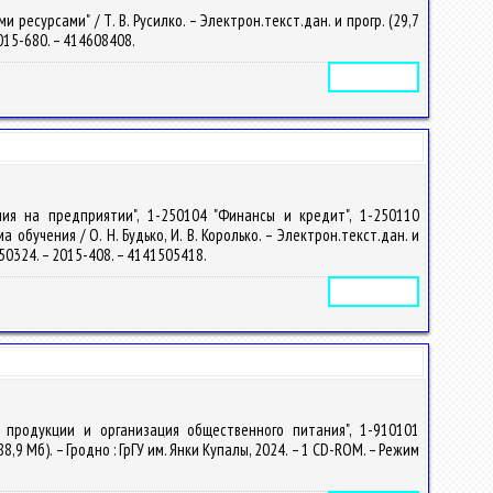
есурсами" / Т. В. Русилко. – Электрон.текст.дан. и прогр. (29,7
 2015-680. – 414608408.
Электронное издание
ния на предприятии", 1-250104 "Финансы и кредит", 1-250110
обучения / О. Н. Будько, И. В. Королько. – Электрон.текст.дан. и
c/50324. – 2015-408. – 4141505418.
Электронное издание
о продукции и организация общественного питания", 1-910101
8,9 Мб). – Гродно : ГрГУ им. Янки Купалы, 2024. – 1 CD-ROM. – Режим