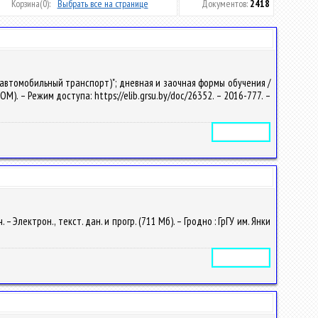
Корзина
(0):
Выбрать все на странице
Документов:
2418
автомобильный транспорт)"; дневная и заочная формы обучения /
OM). – Режим доступа: https://elib.grsu.by/doc/26352. – 2016-777. –
Электронное издание
Электрон., текст. дан. и прогр. (711 Мб). – Гродно : ГрГУ им. Янки
Электронное издание