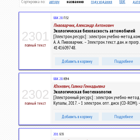
Сортировка по:
автору
названию
году издания
ББК
дате
ББК 28.
П32
Пивоварчик, Александр Антонович
Экологическая безопасность автомобилей
2301
[Электрон.ресурс] : электрон.учебно-метод.ко
А. А. Пивоварчик. – Электрон.текст.дан. и прогр.
полный текст
4141609748.
Добавить в корзину
Подробнее
ББК 28.
Ю94
Юхневич, Галина Геннадьевна
2302
Экологическая биотехнология
[Электронный ресурс] : электрон.учебно-метод.ко
Купалы, 2017. – 1 электрон. опт. диск (CD-ROM). 
полный текст
Добавить в корзину
Подробнее
20.1
Б35