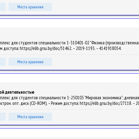
Места хранения
лекс для студентов специальности 1-310401-02 "Физика (производственная дея
им доступа: https://elib.grsu.by/doc/51462. – 2019-1193. – 4141918034.
Места хранения
кой деятельностью
плекс для студентов специальности 1-250103 "Мировая экономика"; дневная фо
лектрон. опт. диск (CD-ROM). – Режим доступа: https://elib.grsu.by/doc/27118. –
Места хранения