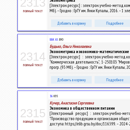
2313
Эконометрика
[Электрон.ресурс] : электрон.учебно-метод.ком
Мб). – Гродно : ГрГУ им. Янки Купалы, 2016. – 1 э
полный текст
Добавить в корзину
Подробнее
ББК 65.
Б90
Будько, Ольга Николаевна
Эконометрика и экономико-математические
2314
[Электрон.ресурс] : электрон.учебно-метод
"Коммерческая деятельность", 1-250103 "Мировая
полный текст
прогр. (93 Мб). – Гродно : ГрГУ им. Янки Купалы, 
Добавить в корзину
Подробнее
36
К95
Кучер, Анастасия Сергеевна
Экономика в общественном питании
2315
[Электронный ресурс] : электрон.учебно-ме
"Производство продукции и организация общественн
полный текст
доступа: https://elib.grsu.by/doc/116399. – 2024