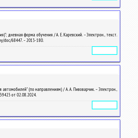
; дневная форма обучения / А. Е. Каревский. – Электрон., текст.
u.by/doc/68447. – 2013-180.
Электронное издание
автомобилей" (по направлениям) / А. А. Пивоварчик. – Электрон.,
2439423 от 02.08.2024.
Электронное издание