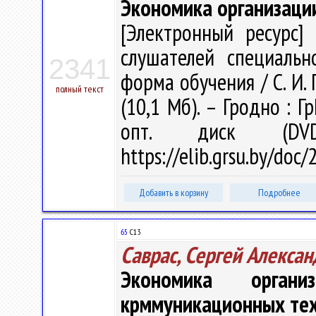
Экономика организаци
[Электронный ресурс] 
слушателей специальн
2341
форма обучения / С. И. Г
полный текст
(10,1 Мб). – Гродно : Г
опт. диск (DV
https://elib.grsu.by/do
Добавить в корзину
Подробнее
65
С13
Саврас, Сергей Алекса
Экономика органи
крммуникационных те