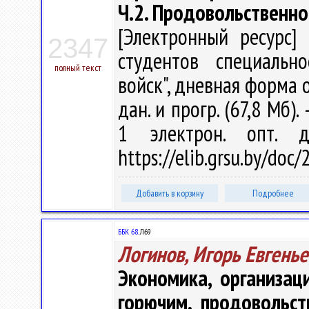
Ч.2. Продовольственно
[Электронный ресурс] 
2347
студентов специальн
полный текст
войск", дневная форма об
дан. и прогр. (67,8 Мб).
1 электрон. опт. 
https://elib.grsu.by/doc
Добавить в корзину
Подробнее
ББК 68.
Л69
Логинов, Игорь Евгень
Экономика, организац
горючим, продовольс