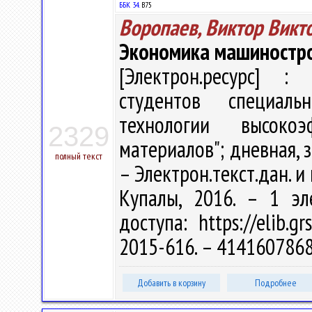
ББК 34.
В75
Воропаев, Виктор Викт
Экономика машиностр
[Электрон.ресурс] : 
студентов специал
технологии высоко
2329
материалов"; дневная, з
полный текст
– Электрон.текст.дан. и 
Купалы, 2016. – 1 эл
доступа: https://elib.g
2015-616. – 414160786
Добавить в корзину
Подробнее