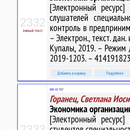
[Электронный ресурс] 
слушателей специальн
2332
контроль в предпринима
полный текст
– Электрон., текст. дан. 
Купалы, 2019. – Режим д
2019-1203. – 41419182
Добавить в корзину
Подробнее
ББК 65.
Г67
Горанец, Светлана Иос
Экономика организаци
[Электронный ресурс] 
2333
студентов специальности