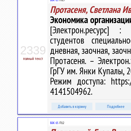
Протасеня, Светлана И
Экономика организаци
[Электрон.ресурс] : 
студентов специальн
2339
дневная, заочная, заоч
Протасеня. – Электрон.
полный текст
ГрГУ им. Янки Купалы, 2
Режим доступа: https:/
4141504962.
Добавить в корзину
Подробнее
ББК 65.
П12