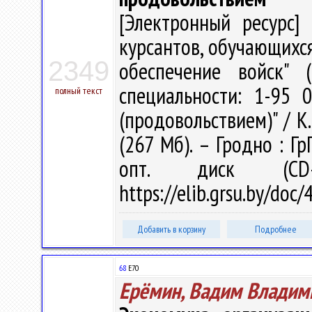
[Электронный ресурс] 
курсантов, обучающихся
2349
обеспечение войск" 
специальности: 1-95 
полный текст
(продовольствием)" / К. 
(267 Мб). – Гродно : Гр
опт. диск (CD
https://elib.grsu.by/do
Добавить в корзину
Подробнее
68
Е70
Ерёмин, Вадим Владим