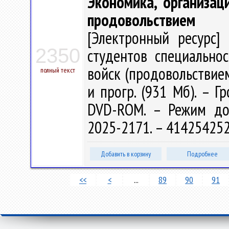
Экономика, организац
продовольствием
[Электронный ресурс] 
2350
студентов специально
войск (продовольствием)"
полный текст
и прогр. (931 Мб). – Г
DVD-ROM. – Режим досту
2025-2171. – 414254252
Добавить в корзину
Подробнее
<<
<
...
89
90
91