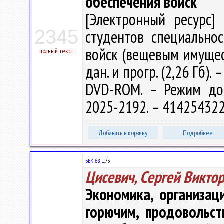
обеспечения войск
[Электронный ресурс] 
2345
студентов специально
войск (вещевым имуществ
полный текст
дан. и прогр. (2,26 Гб). 
DVD-ROM. – Режим досту
2025-2192. – 414254322
Добавить в корзину
Подробнее
ББК 68.
Ц73
Цисевич, Сергей Викто
Экономика, организац
горючим, продовольс