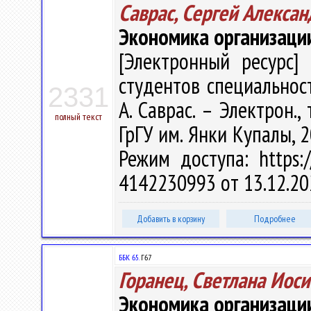
Саврас, Сергей Алекса
Экономика организаци
[Электронный ресурс] 
студентов специальност
2331
А. Саврас. – Электрон., 
полный текст
ГрГУ им. Янки Купалы, 2
Режим доступа: https:/
4142230993 от 13.12.20
Добавить в корзину
Подробнее
ББК 65.
Г67
Горанец, Светлана Иос
Экономика организаци