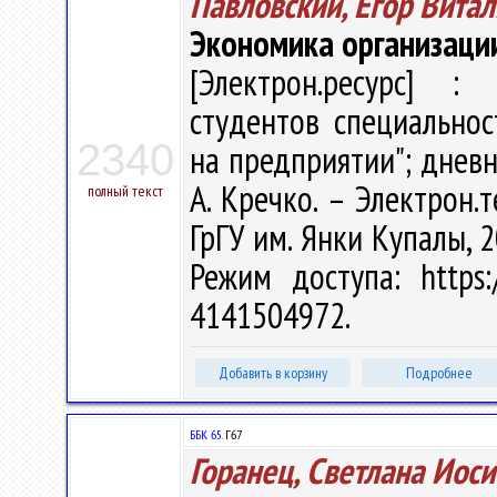
Павловский, Егор Вита
Экономика организаци
[Электрон.ресурс] : 
студентов специально
2340
на предприятии"; дневна
А. Кречко. – Электрон.т
полный текст
ГрГУ им. Янки Купалы, 2
Режим доступа: https:/
4141504972.
Добавить в корзину
Подробнее
ББК 65.
Г67
Горанец, Светлана Иос