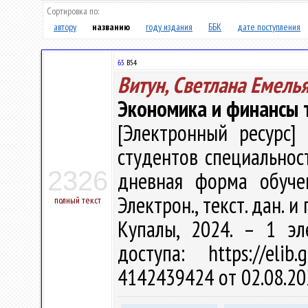
Сортировка по:
автору
названию
году издания
ББК
дате поступления
65
В54
Витун, Светлана Емель
Экономика и финансы т
[Электронный ресурс] 
студентов специальност
2326
дневная форма обучен
Электрон., текст. дан. и 
полный текст
Купалы, 2024. – 1 эл
доступа: https://eli
4142439424 от 02.08.20