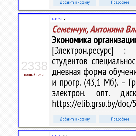
Добавить в корзину
Подробнее
ББК 65.
С30
Семенчук, Антонина В
Экономика организаци
[Электрон.ресурс] : 
студентов специальнос
2338
дневная форма обучения 
полный текст
и прогр. (43,1 Мб). – Г
электрон. опт. ди
https://elib.grsu.by/do
Добавить в корзину
Подробнее
ББК 65.
П83