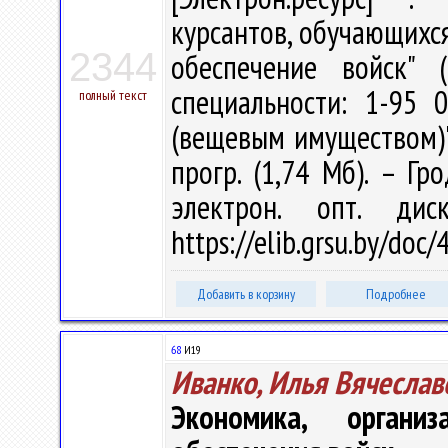
курсантов, обучающихся
2344
обеспечение войск" 
специальности: 1-95 
полный текст
(вещевым имуществом)" /
прогр. (1,74 Мб). – Гр
электрон. опт. ди
https://elib.grsu.by/do
Добавить в корзину
Подробнее
68
И19
Иванко, Илья Вячеслав
Экономика, органи