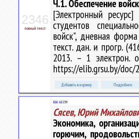
Ч.1. Обеспечение войс
[Электронный ресурс] 
2346
студентов специальн
полный текст
войск", дневная форма 
текст. дан. и прогр. (4
2013. – 1 электрон. 
https://elib.grsu.by/doc
Добавить в корзину
Подробнее
ББК 68.
С99
Сясев, Юрий Михайлов
Экономика, организац
горючим, продовольс