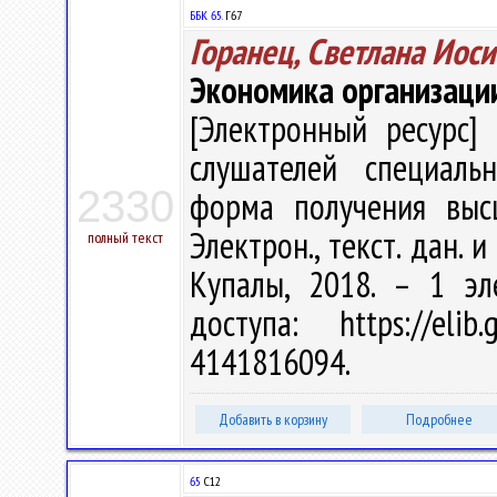
ББК 65.
Г67
Горанец, Светлана Иос
Экономика организаци
[Электронный ресурс] 
слушателей специальн
2330
форма получения высш
Электрон., текст. дан. и
полный текст
Купалы, 2018. – 1 эл
доступа: https://eli
4141816094.
Добавить в корзину
Подробнее
65
С12