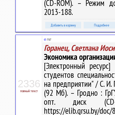
(CD-ROM). – Режим дост
2013-188.
Добавить в корзину
Подробнее
65
Г67
Горанец, Светлана Иос
Экономика организаци
[Электронный ресурс] 
студентов специально
2336
на предприятии" / С. И. 
(92 Мб). – Гродно : Гр
полный текст
опт. диск (CD
https://elib.grsu.by/d