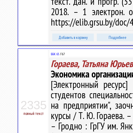
текст. дан. и прогр. (3
2018. – 1 электрон. 
https://elib.grsu.by/do
Добавить в корзину
Подробнее
ББК 65.
Г67
Гораева, Татьяна Юрье
Экономика организаци
[Электронный ресурс] 
студентов специально
2335
на предприятии", зао
курсы / Т. Ю. Гораева. – 
полный текст
– Гродно : ГрГУ им. Янк