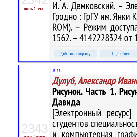
2342
И. А. Демковский. – Эле
полный текст
Гродно : ГрГУ им. Янки К
ROM). – Режим доступа: 
1562. – 4142228324 от 
Добавить в корзину
Подробнее
85
Д81
Дулуб, Александр Иван
Рисунок. Часть 1. Рис
Давида
[Электронный ресурс] 
студентов специальност
2343
и компьютерная графи