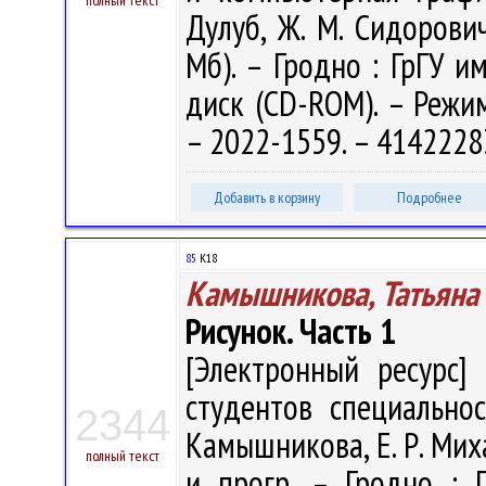
полный текст
Дулуб, Ж. М. Сидорович.
Мб). – Гродно : ГрГУ им
диск (CD-ROM). – Режим 
– 2022-1559. – 4142228
Добавить в корзину
Подробнее
85
К18
Камышникова, Татьяна
Рисунок. Часть 1
[Электронный ресурс] 
студентов специальнос
2344
Камышникова, Е. Р. Миха
полный текст
и прогр. – Гродно : 