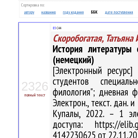
Сортировка по:
автору
названию
году издания
ББК
дате поступления
83
С44
Скоробогатая, Татьяна
История литературы 
(немецкий)
[Электронный ресурс] 
студентов специальн
2326
филология"; дневная ф
полный текст
Электрон., текст. дан. и
Купалы, 2022. – 1 эл
доступа: https://eli
4142230625 от 22.11.20