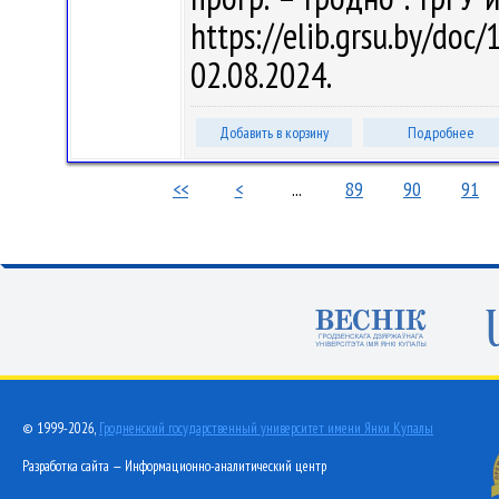
https://elib.grsu.by/d
02.08.2024.
Добавить в корзину
Подробнее
<<
<
...
89
90
91
© 1999-2026,
Гродненский государственный университет имени Янки Купалы
Разработка сайта — Информационно-аналитический центр