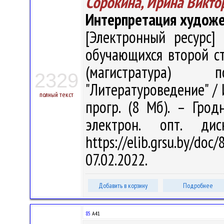
Сорокина, Ирина Викто
Интерпретация художес
[Электронный ресурс] 
обучающихся второй с
(магистратура)
2329
"Литературоведение" / И
полный текст
прогр. (8 Мб). – Грод
электрон. опт. ди
https://elib.grsu.by/d
07.02.2022.
Добавить в корзину
Подробнее
85
А41