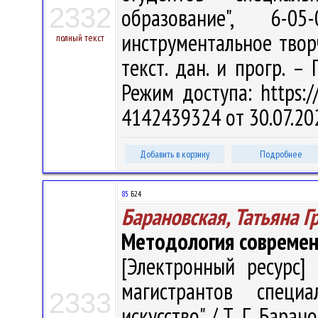
2332
образование", 6-0
инструментальное творче
полный текст
текст. дан. и прогр. –
Режим доступа: https://
4142439324 от 30.07.20
Добавить в корзину
Подробнее
85
Б24
Барановская, Татьяна Г
Методология современ
[Электронный ресурс] 
магистрантов специа
2333
искусство" / Т. Г. Барано