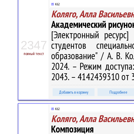
85
К62
Коляго, Алла Васильев
Академический рисуно
[Электронный ресурс] 
2347
студентов специальн
образование" / А. В. К
полный текст
2024. – Режим доступа: 
2043. – 4142439310 от 3
Добавить в корзину
Подробнее
85
К62
Коляго, Алла Васильев
Композиция