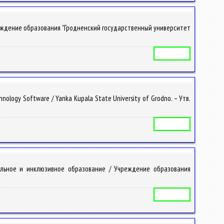
реждение образования "Гродненский государственный университет
Учебная программа
logy Software / Yanka Kupala State University of Grodno. – Утв.
Учебная программа
альное и инклюзивное образование / Учреждение образования
Учебная программа