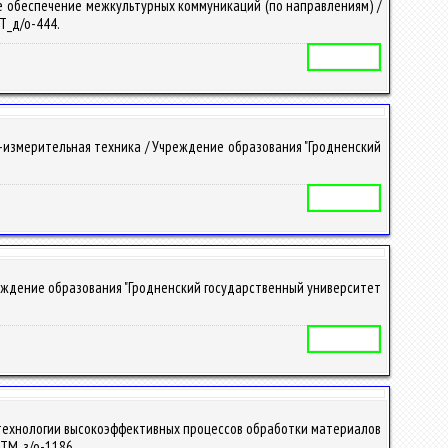
е обеспечение межкультурных коммуникаций (по направлениям) /
КТ_д/о-444.
Учебная программа
-измерительная техника / Учреждение образования "Гродненский
Учебная программа
реждение образования "Гродненский государственный университет
Учебная программа
 технологии высокоэффективных процессов обработки материалов
ИТМ_з/о-1186.