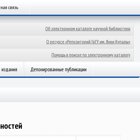
ная связь
Об электронном каталоге научной библиотеки
О ресурсе «Репозиторий ГрГУ им. Янки Купалы»
Помощь в поиске по электронному каталогу
 издания
Депонированные публикации
ьностей