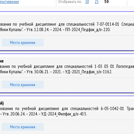
поступления
Отображать по:
10
25
50
ования по учебной дисциплине для специальностей 7-07-0114-01 Специ
ки Купалы". – Утв. 12.08.24. – 2024. – ПП-2024_Педфак_д/о-220.
Места хранения
ия
ования по учебной дисциплине для специальностей 1-03 03 01 Логопеди
ки Купалы". – Утв. 30.06.21. – 2021. – УД-2021_Педфак_з/о-1162.
Места хранения
й)
зования по учебной дисциплине для специальностей 6-05-1042-01 Тран
 Утв. 20.06.24. – 2024. – УД-2024_Филфак_д/о-415.
Места хранения