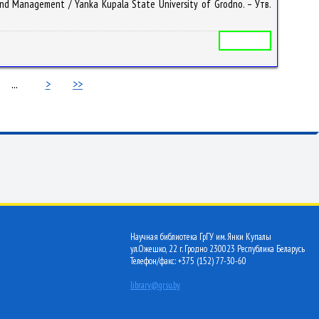
 Мanagement / Yanka Kupala State University of Grodno. – Утв.
Учебная программа
...
>
>>
Научная библиотека ГрГУ им. Янки Купалы
ул.Ожешко, 22 г. Гродно 230023 Республика Беларусь
Телефон/факс: +375 (152) 77-30-60
library@grsu.by