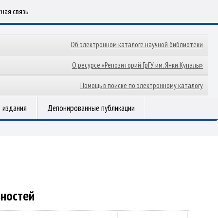
ная связь
Об электронном каталоге научной библиотеки
О ресурсе «Репозиторий ГрГУ им. Янки Купалы»
Помощь в поиске по электронному каталогу
 издания
Депонированные публикации
ьностей