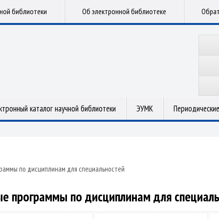
чной библиотеки
Об электронной библиотеке
Обрат
ктронный каталог научной библиотеки
ЭУМК
Периодические
раммы по дисциплинам для специальностей
е программы по дисциплинам для специал