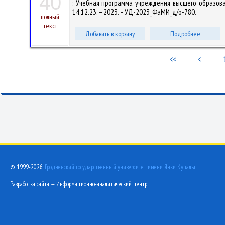
40
: Учебная программа учреждения высшего образован
14.12.23. – 2023. – УД-2023_ФаМИ_д/о-780.
полный
текст
Добавить в корзину
Подробнее
<<
<
© 1999-2026,
Гродненский государственный университет имени Янки Купалы
Разработка сайта — Информационно-аналитический центр