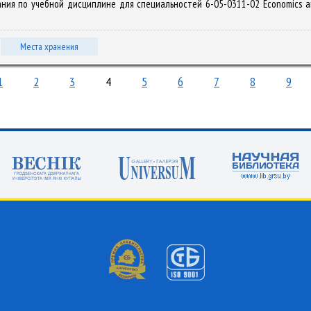
ия по учебной дисциплине для специальностей 6-05-0311-02 Economics and
Места хранения
1
2
3
4
5
6
7
8
9