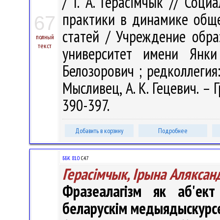
/ І. А. Герасімчык // Соц
практики в динамике обще
67
статей / Учреждение обра
полный
текст
университет имени Янки
Белозорович ; редколлегия: 
Мысливец, А. К. Гецевич. – 
390-397.
Добавить в корзину
Подробнее
ББК 81.0
С47
Герасімчык, Ірына Аляксан
Фразеалагізм як аб'ект
беларускім медыядыскурс