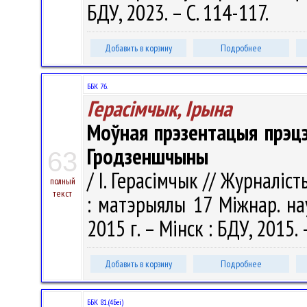
БДУ, 2023. – С. 114-117.
Добавить в корзину
Подробнее
ББК 76.
Герасімчык, Ірына
Моўная прэзентацыя прэц
Гродзеншчыны
63
/ І. Герасімчык // Журналіс
полный
текст
: матэрыялы 17 Міжнар. нау
2015 г. – Мінск : БДУ, 2015. 
Добавить в корзину
Подробнее
ББК 81.(4Беі)