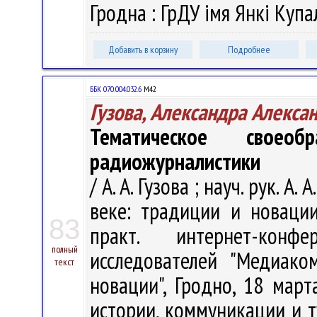
Гродна : ГрДУ імя Янкі Купал
Добавить в корзину
Подробнее
ББК 070:004.032.6
М42
Гузова, Александра Алекса
Тематическое своеоб
радиожурналистики
/ А. А. Гузова ; науч. рук. 
веке: традиции и новации
83
практ. интернет-кон
полный
исследователей "Медиак
текст
новации", Гродно, 18 март
истории, коммуникации и ту