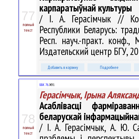
карпаратыўнай культуры
77
/ І. А. Герасімчык // 
полный
Республики Беларусь: трад
текст
Респ. науч.-практ. конф.
Издательский центр БГУ, 201
Добавить в корзину
Подробнее
ББК 76.
Ж91
Герасімчык, Ірына Аляксан
Асаблівасці фармірава
беларускай інфармацыйна
78
/ І. А. Герасімчык, А. Ю. 
полный
текст
праблемы і перспектывы :