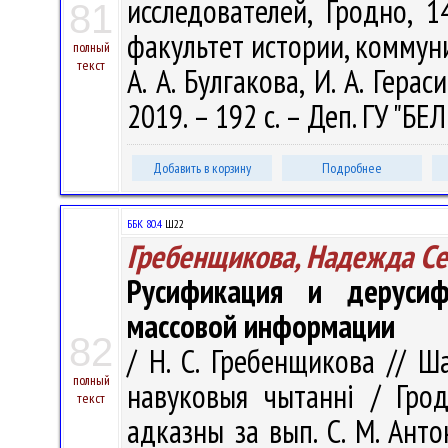
исследователей, Гродно, 1
81
факультет истории, коммуни
полный
текст
А. А. Булгакова, И. А. Гера
2019. – 192 с. – Деп. ГУ "Б
Добавить в корзину
Подробнее
ББК 80.4
Ш22
Гребенщикова, Надежда С
Русификация и дерусиф
массовой информации
82
/ Н. С. Гребенщикова // Ша
полный
навуковыя чытаннi / Грод
текст
адказны за вып. С. М. Антон