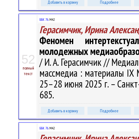
Добавить в корзину
Подробнее
ББК 76.
М42
Герасимчик, Ирина Алекса
Феномен интертекстуа
молодежных медиаобразо
52
/ И. А. Герасимчик // Медиа
полный
массмедиа : материалы IX М
текст
25–28 июня 2025 г. – Санкт
685.
Добавить в корзину
Подробнее
ББК 76.
М42
Герасимчик, Ирина Алекса