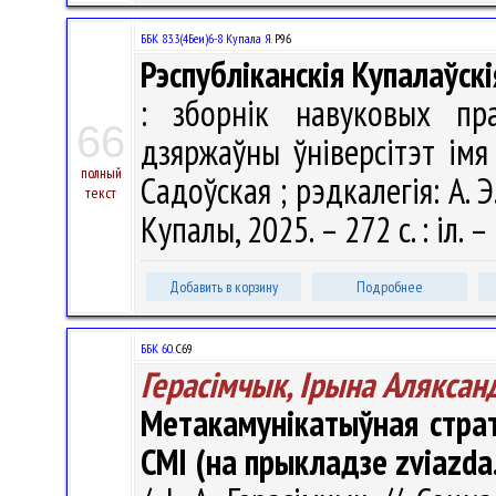
ББК 83.3(4Беи)6-8 Купала Я.
Р96
Рэспубліканскія Купалаўскі
: зборнік навуковых пр
66
дзяржаўны ўніверсітэт імя
полный
Садоўская ; рэдкалегія: А. Э
текст
Купалы, 2025. – 272 с. : іл. 
Добавить в корзину
Подробнее
ББК 60.
С69
Герасімчык, Ірына Аляксан
Метакамунікатыўная страт
СМІ (на прыкладзе zviazda