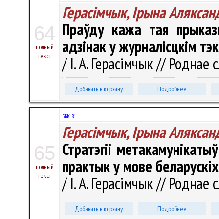
Герасімчык, Ірына Аляксан
Праўду кажа тая прыказк
64
адзінак у журналісцкім тэ
полный
текст
/ І. А. Герасімчык // Роднае 
Добавить в корзину
Подробнее
ББК 81
Герасімчык, Ірына Аляксан
Стратэгіі метакамунікаты
65
практык у мове беларускіх
полный
текст
/ І. А. Герасімчык // Роднае 
Добавить в корзину
Подробнее