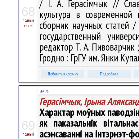
/ І. А. Герасімчык // Сл
68
культура в современной 
полный
сборник научных статей /
текст
государственный универ
редактор Т. А. Пивоварчик ;
Гродно : ГрГУ им. Янки Купал
Добавить в корзину
Подробнее
ББК 76
Герасімчык, Ірына Аляксан
Характар моўных паводзін
як паказальнік вітальн
69
асэнсаванні на інтэрнэт-ф
полный