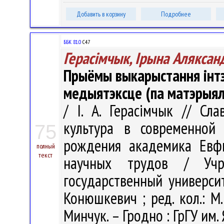
Добавить в корзину
Подробнее
ББК 81.0
С47
Герасімчык, Ірына Аляксан
Прыёмы выкарыстання інтэ
медыятэксце (па матэрыя
/ І. А. Герасімчык // Сл
культура в современной
75
рождения академика Евф
полный
текст
научных трудов / Учре
государственный университ
Конюшкевич ; ред. кол.: М.
Минчук. – Гродно : ГрГУ им.