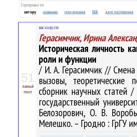
Сортировка по:
автору
названию
году издания
ББК
дате поступления
ББК 63.1(0)
С50
Герасимчик, Ирина Алекса
Историческая личность к
роли и функции
/ И. А. Герасимчик // Смен
51
вызовы, теоретические п
полный
сборник научных статей /
текст
государственный университе
Белозорович, О. В. Воробь
Мелешко. – Гродно : ГрГУ им