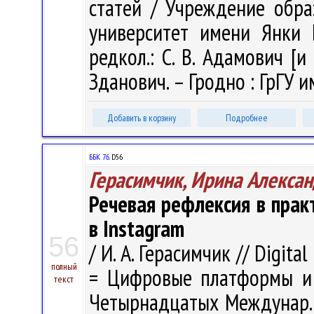
статей / Учреждение обра
университет имени Янки К
редкол.: С. В. Адамович [и 
Зданович. – Гродно : ГрГУ и
Добавить в корзину
Подробнее
ББК 76.
D56
Герасимчик, Ирина Алекса
Речевая рефлексия в прак
в Instagram
56
/ И. А. Герасимчик // Digita
полный
= Цифровые платформы и
текст
Четырнадцатых Междунар. на