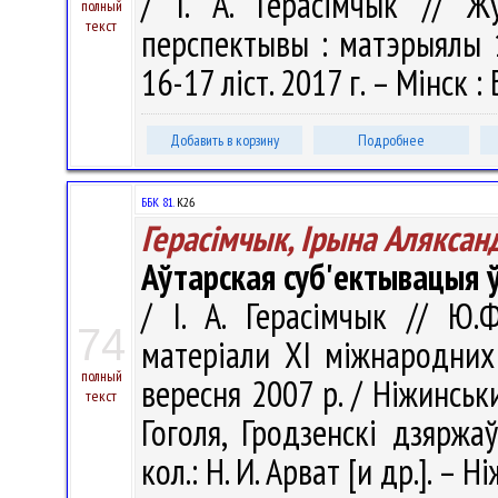
/ І. А. Герасімчык // Ж
полный
текст
перспектывы : матэрыялы 19
16-17 ліст. 2017 г. – Мінск : 
Добавить в корзину
Подробнее
ББК 81.
К26
Герасімчык, Ірына Аляксан
Аўтарская суб'ектывацыя ў
/ І. А. Герасімчык // Ю.
74
матерiали XI мiжнародних
полный
вересня 2007 р. / Ніжинсь
текст
Гоголя, Гродзенскi дзяржа
кол.: Н. И. Арват [и др.]. – Н