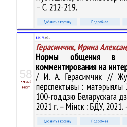
– С. 212-219.
Добавить в корзину
Подробнее
ББК 76.
Ж91
Герасимчик, Ирина Алекса
Нормы общения в ос
комментирования на инте
58
/ И. А. Герасимчик // Жу
полный
перспектывы : матэрыялы 23
текст
100-годдзю Беларускага дзя
2021 г. – Мінск : БДУ, 2021. 
Добавить в корзину
Подробнее