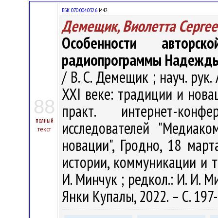
ББК 070:004.032.6
М42
Демещик, Виолетта Сергее
Особенности авторс
радиопрограммы Надежды 
/ В. С. Демещик ; науч. ру
XXI веке: традиции и новац
88
практ. интернет-кон
полный
исследователей "Медиак
текст
новации", Гродно, 18 март
истории, коммуникации и ту
И. Минчук ; редкол.: И. И. М
Янки Купалы, 2022. – С. 197