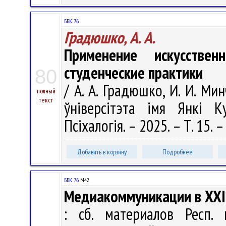
ББК 76
Градюшко, А. А.
Применение искусствен
студенческие практики
80
/ А. А. Градюшко, И. И. Ми
полный
текст
ўніверсітэта імя Янкі Ку
Псіхалогія. – 2025. – Т. 15. –
Добавить в корзину
Подробнее
ББК 76.
М42
Медиакоммуникации в XXI 
: сб. материалов Респ. н