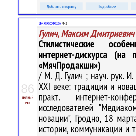
Добавить в корзину
Подробнее
ББК 070:004.032.6
М42
Гулич, Максим Дмитриевич
Стилистические особе
интернет-дискурса (на 
«МячПродакшн»)
/ М. Д. Гулич ; науч. рук.
XXI веке: традиции и новац
86
практ. интернет-кон
полный
текст
исследователей "Медиак
новации", Гродно, 18 март
истории, коммуникации и ту