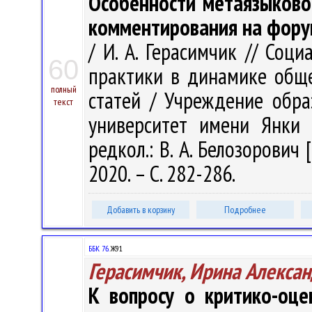
Особенности метаязыково
комментирования на фор
/ И. А. Герасимчик // Соц
60
практики в динамике обще
полный
статей / Учреждение обра
текст
университет имени Янки К
редкол.: В. А. Белозорович 
2020. – С. 282-286.
Добавить в корзину
Подробнее
ББК 76.
Ж91
Герасимчик, Ирина Алекса
К вопросу о критико-оц