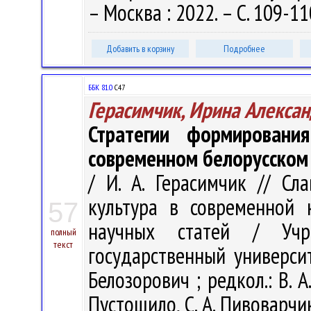
– Москва : 2022. – С. 109-11
Добавить в корзину
Подробнее
ББК 81.0
С47
Герасимчик, Ирина Алекса
Стратегии формировани
современном белорусском
/ И. А. Герасимчик // Сл
культура в современной 
57
научных статей / Учре
полный
текст
государственный университ
Белозорович ; редкол.: В. А
Пустошило, С. А. Пивоварчик