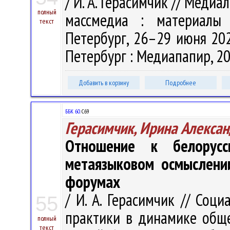
/ И. А. Герасимчик // Медиа
полный
массмедиа : материалы 
текст
Петербург, 26–29 июня 2024 
Петербург : Медиапапир, 202
Добавить в корзину
Подробнее
ББК 60.
С69
Герасимчик, Ирина Алекса
Отношение к белорус
метаязыковом осмыслении
форумах
/ И. А. Герасимчик // Соц
55
практики в динамике обще
полный
текст