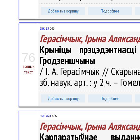
Добавить в корзину
Подробнее
ББК 83.
С43
Герасімчык, Ірына Аляксан
Крыніцы прэцэдэнтнасці
76
Гродзеншчыны
полный
/ І. А. Герасімчык // Скарын
текст
зб. навук. арт. : у 2 ч. – Го
Добавить в корзину
Подробнее
ББК 76.0
К66
Герасімчык, Ірына Аляксан
Карпаратыўнае выдан