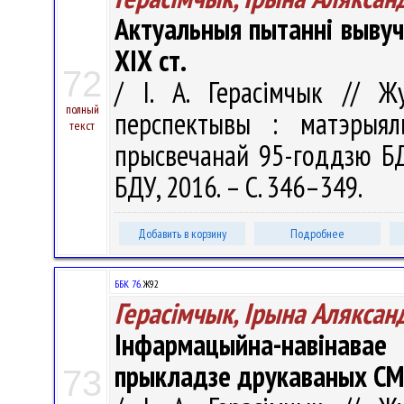
Актуальныя пытанні вывуч
ХІХ ст.
72
/ І. А. Герасімчык // Ж
полный
перспектывы : матэрыялы
текст
прысвечанай 95-годдзю БДУ,
БДУ, 2016. – С. 346–349.
Добавить в корзину
Подробнее
ББК 76.
Ж92
Герасімчык, Ірына Аляксан
Інфармацыйна-навінава
прыкладзе друкаваных СМІ
73