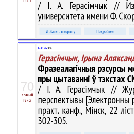
текст
/ І. А. Герасімчык // Из
университета имени Ф. Скори
Добавить в корзину
Подробнее
ББК 76.
Ж92
Герасімчык, Ірына Аляксан
Фразеалагічныя рэсурсы м
пры цытаванні ў тэкстах С
70
/ І. А. Герасімчык // Жу
полный
перспектывы [Электронны рэ
текст
практ. канф., Мінск, 22 ліс
302-305.