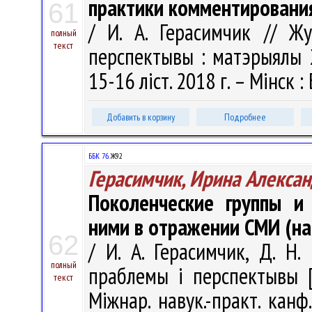
практики комментировани
61
/ И. А. Герасимчик // Жу
полный
текст
перспектывы : матэрыялы 20
15-16 ліст. 2018 г. – Мінск :
Добавить в корзину
Подробнее
ББК 76.
Ж92
Герасимчик, Ирина Алекса
Поколенческие группы и
ними в отражении СМИ (на
62
/ И. А. Герасимчик, Д. Н
полный
праблемы і перспектывы [
текст
Міжнар. навук.-практ. канф