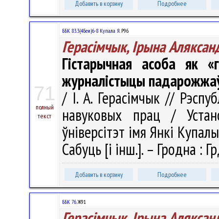
Добавить в корзину
Подробнее
ББК 83.3(4Беи)6-8 Купала Я.
Р96
Герасімчык, Ірына Аляксан
Гiстарычная асоба як «
журналiстыцы падарожжа
71
/ І. А. Герасімчык // Рэспу
полный
навуковых прац / Устан
текст
ўніверсітэт імя Янкі Купалы" 
Сабуць [і інш.]. – Гродна : 
Добавить в корзину
Подробнее
ББК 76.
Ж91
Герасімчык, Ірына Аляксан