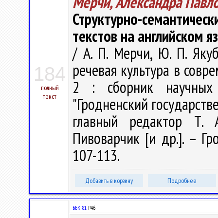
Мерчи, Александра Павл
Структурно-семантич
текстов на английском я
/ А. П. Мерчи, Ю. П. Як
речевая культура в совре
184
2 : сборник научных
полный
текст
"Гродненский государств
главный редактор Т. А
Пивоварчик [и др.]. – Гр
107-113.
Добавить в корзину
Подробнее
ББК 81.
Р46