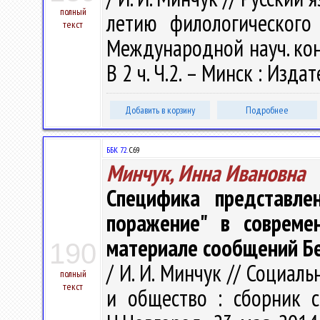
полный
летию филологического 
текст
Международной науч. кон
В 2 ч. Ч.2. – Минск : Изда
Добавить в корзину
Подробнее
ББК 72.
С69
Минчук, Инна Ивановна
Специфика представле
поражение" в совреме
материале сообщений Б
190
/ И. И. Минчук // Социал
полный
текст
и общество : сборник ст