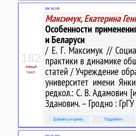
ББК 60.
С69
Максимук, Екатерина Ген
Особенности применения
и Беларуси
/ Е. Г. Максимук // Соц
182
практики в динамике общ
полный
статей / Учреждение обр
текст
университет имени Янки 
редкол.: С. В. Адамович [и
Зданович. – Гродно : ГрГУ
Добавить в корзину
Подробнее
ББК 81.
Я41