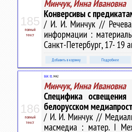
Минчук, Инна Ивановна
Конверсивы с предиката
185
/ И. И. Минчук // Речев
полный
информации : материалы 
текст
Санкт-Петербург, 17- 19 ап
Добавить в корзину
Подробнее
ББК 81.
М42
Минчук, Инна Ивановна
Специфика освещения 
белорусском медиапрост
186
/ И. И. Минчук // Медиал
полный
текст
масмедиа : матер. I Меж