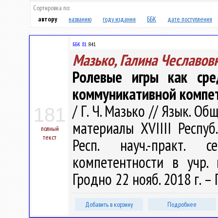
Сортировка по:
автору
названию
году издания
ББК
дате поступления
ББК 81.
Я41
Мазько, Галина Чеславов
Ролевые игры как сре
коммуникативной компе
/ Г. Ч. Мазько // Язык. О
181
материалы ХVIIII Респуб
полный
текст
Респ. науч.-практ. 
компетентности в учр. 
Гродно 22 нояб. 2018 г. – 
Добавить в корзину
Подробнее