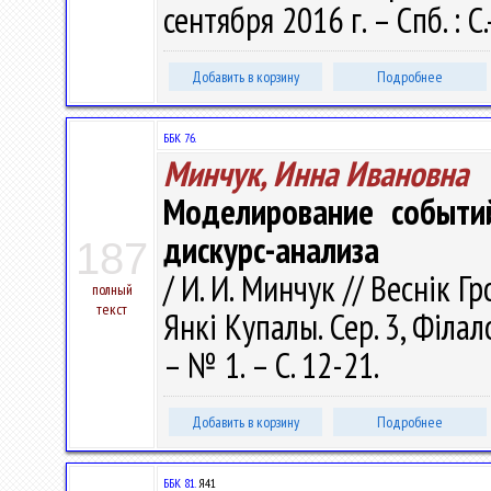
сентября 2016 г. – Спб. : С
Добавить в корзину
Подробнее
ББК 76.
Минчук, Инна Ивановна
Моделирование событий
дискурс-анализа
187
/ И. И. Минчук // Веснік 
полный
текст
Янкі Купалы. Сер. 3, Філало
– № 1. – С. 12-21.
Добавить в корзину
Подробнее
ББК 81.
Я41