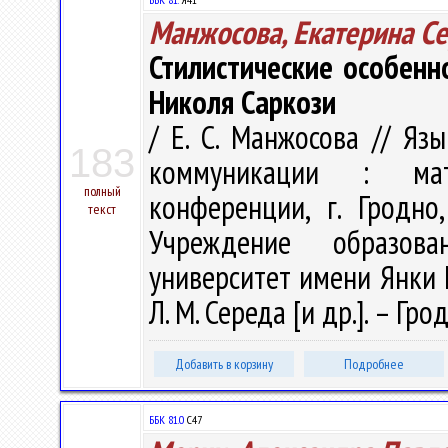
Манжосова, Екатерина С
Стилистические особенн
Николя Саркози
/ Е. С. Манжосова // Яз
183
коммуникации : мат
полный
конференции, г. Гродно
текст
Учреждение образова
университет имени Янки Куп
Л. М. Середа [и др.]. – Гро
Добавить в корзину
Подробнее
ББК 81.0
С47