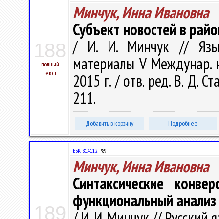
Минчук, Инна Ивановна
Субъект новостей в райо
/ И. И. Минчук // Яз
188
материалы V Междунар. н
полный
текст
2015 г. / отв. ред. В. Д. С
211.
Добавить в корзину
Подробнее
ББК 81.411.2
Р89
Минчук, Инна Ивановна
Синтаксические конве
функциональный анализ
189
/ И. И. Минчук // Русский