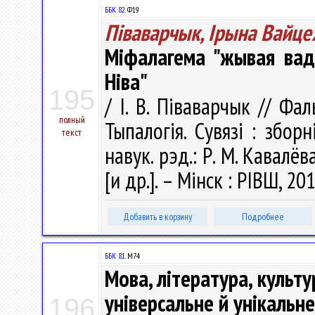
ББК 82.
Ф19
Піваварчык, Ірына Вайце
Міфалагема "жывая вад
Ніва"
195
/ І. В. Піваварчык // Фа
полный
Тыпалогія. Сувязі : збор
текст
навук. рэд.: Р. М. Кавалёв
[и др.]. – Мінск : РІВШ, 201
Добавить в корзину
Подробнее
ББК 81.
М74
Мова, література, культу
універсальне й унікальне
196