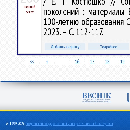
/ Е. Т. Костюшко // С
полный
поколений : материалы В
текст
100-летию образования ССС
2023. – С. 112-117.
Добавить в корзину
Подробнее
<<
<
...
16
17
18
19
© 1999-2026,
Гродненский государственный университет имени Янки Купалы