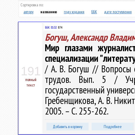
Сортировка по:
автору
названию
году издания
ББК
дате поступления
ББК 81.02
В74
Богуш, Александр Влади
Мир глазами журналис
специализации "литерату
/ А. В. Богуш // Вопросы
191
трудов. Вып. 5 / Учр
полный
текст
государственный университ
Гребенщикова, А. В. Никит
2005. – С. 255-262.
Добавить в корзину
Подробнее