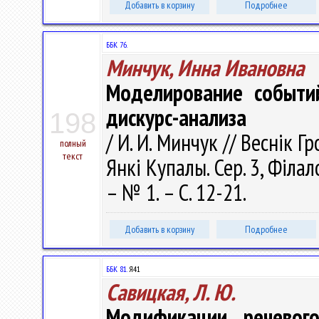
Добавить в корзину
Подробнее
ББК 76.
Минчук, Инна Ивановна
Моделирование событий
дискурс-анализа
198
/ И. И. Минчук // Веснік 
полный
текст
Янкі Купалы. Сер. 3, Філало
– № 1. – С. 12-21.
Добавить в корзину
Подробнее
ББК 81.
Я41
Савицкая, Л. Ю.
Модификации речевог