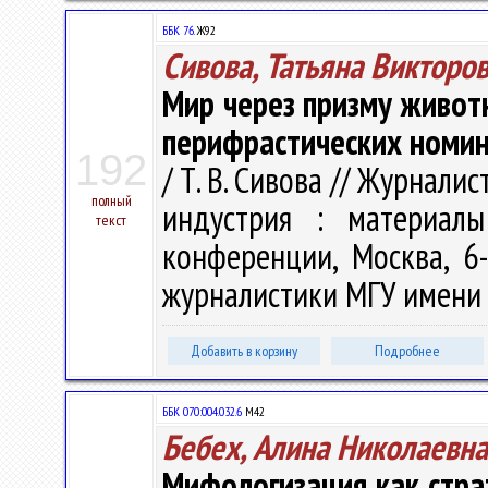
ББК 76.
Ж92
Сивова, Татьяна Викторо
Мир через призму живот
перифрастических номин
192
/ Т. В. Сивова // Журнали
полный
индустрия : материалы
текст
конференции, Москва, 6-
журналистики МГУ имени М
Добавить в корзину
Подробнее
ББК 070:004.032.6
М42
Бебех, Алина Николаевна
Мифологизация как стра