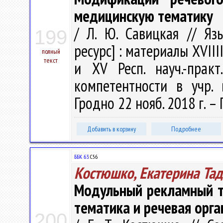
медицинскую тематику
/ Л. Ю. Савицкая // Яз
199
ресурс] : материалы ХVIII
полный
текст
и ХV Респ. науч.-прак
компетентности в учр. 
Гродно 22 нояб. 2018 г. – 
Добавить в корзину
Подробнее
ББК 63.
С56
Костюшко, Екатерина Та
Модульный рекламный те
тематика и речевая орга
200