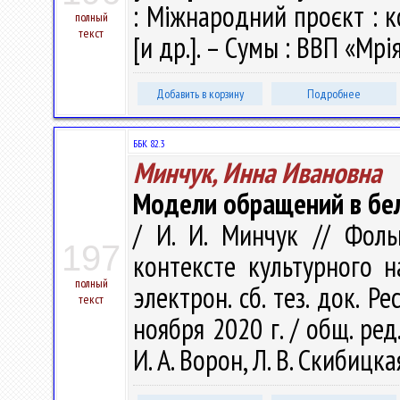
: Міжнародний проєкт : к
полный
текст
[и др.]. – Сумы : ВВП «Мрія
Добавить в корзину
Подробнее
ББК 82.3
Минчук, Инна Ивановна
Модели обращений в бе
/ И. И. Минчук // Фоль
197
контексте культурного н
полный
электрон. сб. тез. док. Ре
текст
ноября 2020 г. / общ. ред.
И. А. Ворон, Л. В. Скибицка