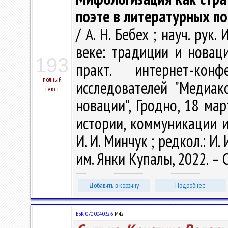
поэте в литературных п
/ А. Н. Бебех ; науч. рук
веке: традиции и новаци
193
практ. интернет-ко
полный
исследователей "Медиа
текст
новации", Гродно, 18 мар
истории, коммуникации и 
И. И. Минчук ; редкол.: И. 
им. Янки Купалы, 2022. – 
Добавить в корзину
Подробнее
ББК 070:004.032.6
М42