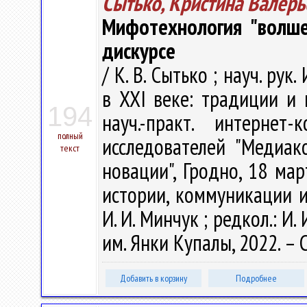
Сытько, Кристина Валерь
Мифотехнология "волше
дискурсе
/ К. В. Сытько ; науч. ру
в XXI веке: традиции и 
194
науч.-практ. интерне
полный
исследователей "Медиа
текст
новации", Гродно, 18 мар
истории, коммуникации и 
И. И. Минчук ; редкол.: И. 
им. Янки Купалы, 2022. – 
Добавить в корзину
Подробнее