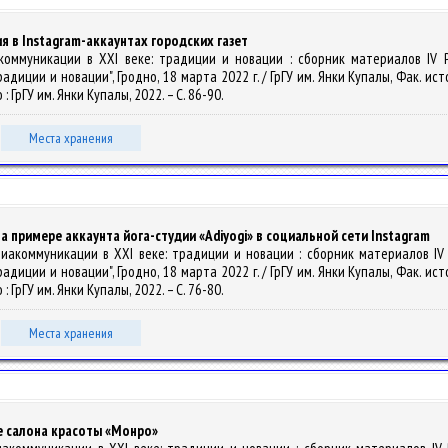
 в Instagram-аккаунтах городских газет
диакоммуникации в XXI веке: традиции и новации : сборник материалов IV
иции и новации", Гродно, 18 марта 2022 г. / ГрГУ им. Янки Купалы, Фак. исто
о : ГрГУ им. Янки Купалы, 2022. – С. 86-90.
Места хранения
примере аккаунта йога-студии «Adiyogi» в социальной сети Instagram
/ Медиакоммуникации в XXI веке: традиции и новации : сборник материалов 
иции и новации", Гродно, 18 марта 2022 г. / ГрГУ им. Янки Купалы, Фак. исто
о : ГрГУ им. Янки Купалы, 2022. – С. 76-80.
Места хранения
е салона красоты «Монро»