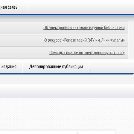
ная связь
Об электронном каталоге научной библиотеки
О ресурсе «Репозиторий ГрГУ им. Янки Купалы»
Помощь в поиске по электронному каталогу
 издания
Депонированные публикации