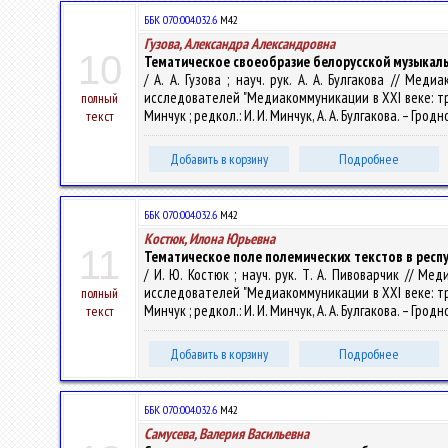
ББК 070:004.032.6
М42
Гузова, Александра Александровна
10
Тематическое своеобразие белорусской музыкал
/ А. А. Гузова ; науч. рук. А. А. Булгакова // М
исследователей "Медиакоммуникации в XXI веке: трад
полный
Минчук ; редкол.: И. И. Минчук, А. А. Булгакова. – Гродн
текст
Добавить в корзину
Подробнее
ББК 070:004.032.6
М42
Костюк, Илона Юрьевна
11
Тематическое поле полемических текстов в респу
/ И. Ю. Костюк ; науч. рук. Т. А. Пивоварчик // 
исследователей "Медиакоммуникации в XXI веке: трад
полный
Минчук ; редкол.: И. И. Минчук, А. А. Булгакова. – Гродн
текст
Добавить в корзину
Подробнее
ББК 070:004.032.6
М42
Самусева, Валерия Васильевна