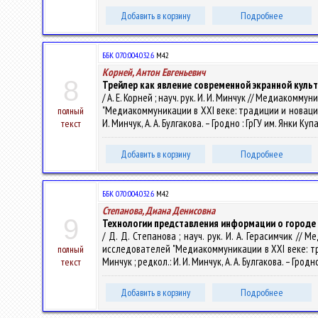
Добавить в корзину
Подробнее
ББК 070:004.032.6
М42
Корней, Антон Евгеньевич
8
Трейлер как явление современной экранной куль
/ А. Е. Корней ; науч. рук. И. И. Минчук // Медиако
"Медиакоммуникации в XXI веке: традиции и новации", 
полный
И. Минчук, А. А. Булгакова. – Гродно : ГрГУ им. Янки Куп
текст
Добавить в корзину
Подробнее
ББК 070:004.032.6
М42
Степанова, Диана Денисовна
9
Технологии представления информации о городе 
/ Д. Д. Степанова ; науч. рук. И. А. Герасимчик /
исследователей "Медиакоммуникации в XXI веке: трад
полный
Минчук ; редкол.: И. И. Минчук, А. А. Булгакова. – Гродн
текст
Добавить в корзину
Подробнее