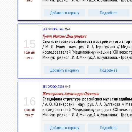
текст
Добавить в корзину
Подробнее
ББК 070:004.032.6
М42
Гулич, Максим Дмитриевич
15
Стилистические особенности современного спор
/ М. Д. Гулич ; науч. рук. И. А. Герасимчик // М
исследователей "Медиакоммуникации в XXI веке: трад
полный
Минчук ; редкол.: И. И. Минчук, А. А. Булгакова. – Гродн
текст
Добавить в корзину
Подробнее
ББК 070:004.032.6
М42
Жевнерович, Александра Олеговна
16
Специфика структуры российских мультимедийны
/ А. О. Жевнерович ; науч. рук. А. А. Булгакова /
исследователей "Медиакоммуникации в XXI веке: трад
полный
Минчук ; редкол.: И. И. Минчук, А. А. Булгакова. – Гродн
текст
Добавить в корзину
Подробнее