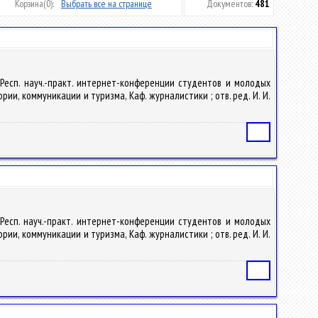
Корзина
(0):
Выбрать все на странице
Документов:
481
IV Респ. науч.-практ. интернет-конференции студентов и молодых
рии, коммуникации и туризма, Каф. журналистики ; отв. ред. И. И.
Статья
V Респ. науч.-практ. интернет-конференции студентов и молодых
рии, коммуникации и туризма, Каф. журналистики ; отв. ред. И. И.
Статья