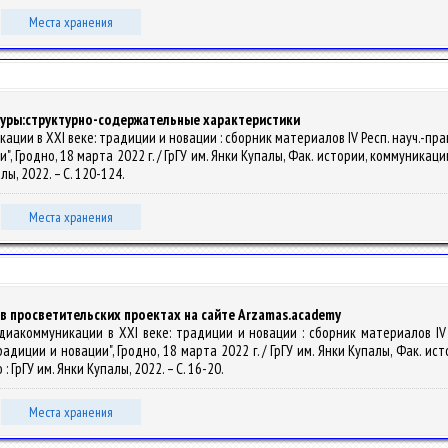
Места хранения
туры:структурно-содержательные характеристики
ммуникации в XXI веке: традиции и новации : сборник материалов IV Респ. нау
Гродно, 18 марта 2022 г. / ГрГУ им. Янки Купалы, Фак. истории, коммуникации и
алы, 2022. – С. 120-124.
Места хранения
в просветительских проектах на сайте Аrzamas.academy
/ Медиакоммуникации в XXI веке: традиции и новации : сборник материалов 
иции и новации", Гродно, 18 марта 2022 г. / ГрГУ им. Янки Купалы, Фак. исто
о : ГрГУ им. Янки Купалы, 2022. – С. 16-20.
Места хранения