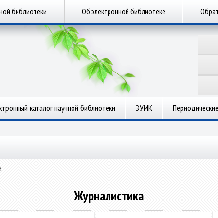
чной библиотеки
Об электронной библиотеке
Обрат
ктронный каталог научной библиотеки
ЭУМК
Периодические
а
Журналистика