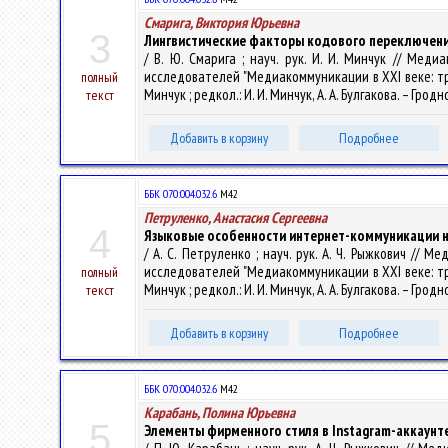
Смарига, Виктория Юрьевна
3
Лингвистические факторы кодового переключения
/ В. Ю. Смарига ; науч. рук. И. И. Минчук // Ме
исследователей "Медиакоммуникации в XXI веке: трад
полный
Минчук ; редкол.: И. И. Минчук, А. А. Булгакова. – Гродн
текст
Добавить в корзину
Подробнее
ББК 070:004.032.6
М42
Петруленко, Анастасия Сергеевна
4
Языковые особенности интернет-коммуникации на 
/ А. С. Петруленко ; науч. рук. А. Ч. Рыжкович /
исследователей "Медиакоммуникации в XXI веке: трад
полный
Минчук ; редкол.: И. И. Минчук, А. А. Булгакова. – Гродн
текст
Добавить в корзину
Подробнее
ББК 070:004.032.6
М42
Карабань, Полина Юрьевна
5
Элементы фирменного стиля в Instagram-аккаунт