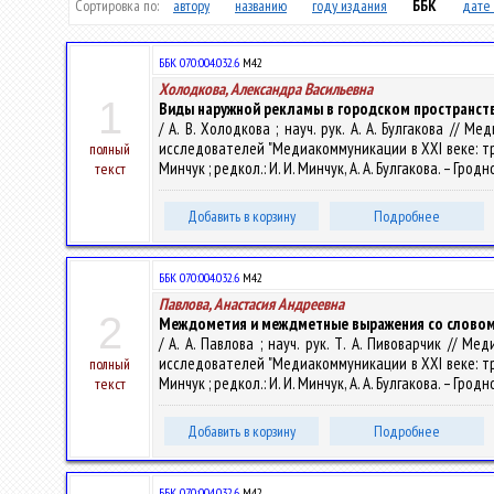
Сортировка по:
автору
названию
году издания
ББК
дате 
ББК 070:004.032.6
М42
Холодкова, Александра Васильевна
1
Виды наружной рекламы в городском пространст
/ А. В. Холодкова ; науч. рук. А. А. Булгакова /
исследователей "Медиакоммуникации в XXI веке: трад
полный
Минчук ; редкол.: И. И. Минчук, А. А. Булгакова. – Гродн
текст
Добавить в корзину
Подробнее
ББК 070:004.032.6
М42
Павлова, Анастасия Андреевна
2
Междометия и междметные выражения со словом 
/ А. А. Павлова ; науч. рук. Т. А. Пивоварчик //
исследователей "Медиакоммуникации в XXI веке: трад
полный
Минчук ; редкол.: И. И. Минчук, А. А. Булгакова. – Гродн
текст
Добавить в корзину
Подробнее
ББК 070:004.032.6
М42