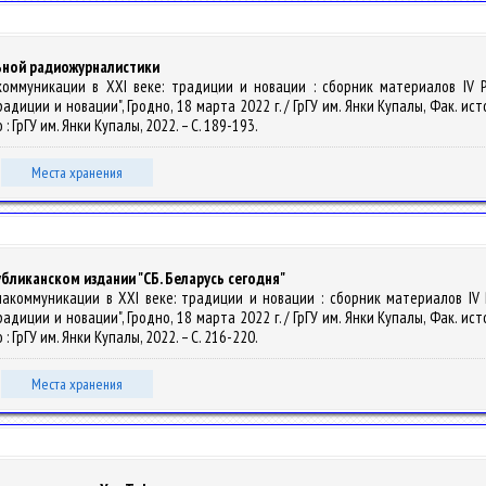
ьной радиожурналистики
едиакоммуникации в XXI веке: традиции и новации : сборник материалов I
иции и новации", Гродно, 18 марта 2022 г. / ГрГУ им. Янки Купалы, Фак. исто
о : ГрГУ им. Янки Купалы, 2022. – С. 189-193.
Места хранения
бликанском издании "СБ. Беларусь сегодня"
Медиакоммуникации в XXI веке: традиции и новации : сборник материалов I
иции и новации", Гродно, 18 марта 2022 г. / ГрГУ им. Янки Купалы, Фак. исто
о : ГрГУ им. Янки Купалы, 2022. – С. 216-220.
Места хранения