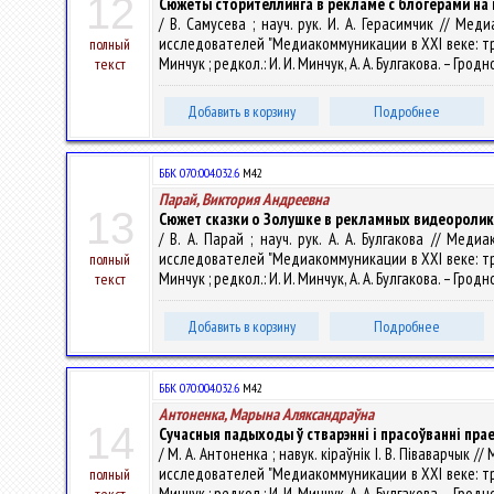
12
Сюжеты сторителлинга в рекламе с блогерами на
/ В. Самусева ; науч. рук. И. А. Герасимчик // М
исследователей "Медиакоммуникации в XXI веке: трад
полный
Минчук ; редкол.: И. И. Минчук, А. А. Булгакова. – Гродн
текст
Добавить в корзину
Подробнее
ББК 070:004.032.6
М42
Парай, Виктория Андреевна
13
Сюжет сказки о Золушке в рекламных видеороли
/ В. А. Парай ; науч. рук. А. А. Булгакова // М
исследователей "Медиакоммуникации в XXI веке: трад
полный
Минчук ; редкол.: И. И. Минчук, А. А. Булгакова. – Гродн
текст
Добавить в корзину
Подробнее
ББК 070:004.032.6
М42
Антоненка, Марына Аляксандраўна
14
Сучасныя падыходы ў стварэнні і прасоўванні пра
/ М. А. Антоненка ; навук. кіраўнік І. В. Піваварч
исследователей "Медиакоммуникации в XXI веке: трад
полный
Минчук ; редкол.: И. И. Минчук, А. А. Булгакова. – Гродн