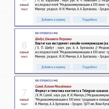
/ П. Ю. Карабань ; науч. рук. А. Ч. Рыжкович // 
исследователей "Медиакоммуникации в XXI веке: трад
полный
Минчук ; редкол.: И. И. Минчук, А. А. Булгакова. – Гродн
текст
Добавить в корзину
Подробнее
ББК 070:004.032.6
М42
Шибут, Елизавета Петровна
6
Хэштег как инструмент онлайн-коммуникации (на 
/ Е. П. Шибут ; науч. рук. А. А. Булгакова // М
исследователей "Медиакоммуникации в XXI веке: трад
полный
Минчук ; редкол.: И. И. Минчук, А. А. Булгакова. – Гродн
текст
Добавить в корзину
Подробнее
ББК 070:004.032.6
М42
Салей, Ксения Михайловна
7
Формат и тематика контента в Telegram-каналах
/ К. М. Салей ; науч. рук. И. И. Минчук // Медиако
"Медиакоммуникации в XXI веке: традиции и новации", 
полный
И. Минчук, А. А. Булгакова. – Гродно : ГрГУ им. Янки Куп
текст