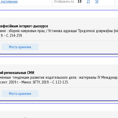
 поступления
Отображать по:
10
25
50
анфесійным інтэрнэт-дыскурсе
танні : зборнік навуковых прац / Установа адукацыі "Гродзенскі дзяржаўны ўнівер
19. – С. 254-259.
Места хранения
ий региональных СМИ
овременные тенденции развития издательского дела : материалы IV Междуна
т. 2019 г. – Минск : БГТУ, 2019. – С. 122-125.
Места хранения