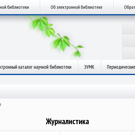
чной библиотеки
Об электронной библиотеке
Обрат
ктронный каталог научной библиотеки
ЭУМК
Периодические
а
Журналистика