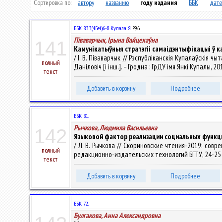
Сортировка по:
автору
названию
году издания
ББК
дате
ББК 83.3(4Беі)6-8 Купала Я.
Р96
Піваварчык, Ірына Вайцехаўна
141
Камунікатыўныя стратэгіі самаідэнтыфікацыі ў к
/ І. В. Піваварчык // Рэспубліканскія Купалаўскія чы
полный
Даніловіч [і інш.]. – Гродна : ГрДУ імя Янкі Купалы, 20
текст
Добавить в корзину
Подробнее
ББК 81.
Рычкова, Людмила Васильевна
142
Языковой фактор реализации социальных функц
/ Л. В. Рычкова // Скориновские чтения-2019: с
полный
редакционно-издательских технологий БГТУ, 24-25 сен
текст
Добавить в корзину
Подробнее
ББК 72.
Булгакова, Анна Александровна