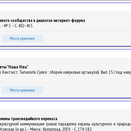
тевого сообщества в диалогах интернет-форума
. – № 3. – С. 402–413.
Места хранения
еты "Наша Ніва"
Кантэкст. Тыпалогія. Сувязі : зборнік навуковых артыкулаў. Вып. 15 / пад навук. р
Места хранения
анизмы трансмедийного переноса
жкультурной коммуникации (новая парадигма охраны культурного и природног
 Усовская, [и др.]. – Минск : Колорград, 2019. – С. 174-182.