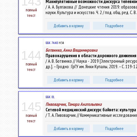
143
Манипулятивные возможности дискурса телевиз
/ А. А. Булгакова // Донецкие чтения 2019: образов
полный
науки. Культура и искусство. Ч. 2 / под. общ. ред. С. 
текст
Добавить в корзину
Подробнее
ББК 74.48
Н34
Ботвинко, Анна Владимировна
144
Правонарушения в области дорожного движения
/ А. В. Ботвинко // Наука - 2019 [Электронный ресурс] 
полный
др.]. – Гродно : ГрГУ им. Янки Купалы, 2019. – С. 119-1
текст
Добавить в корзину
Подробнее
ББК 81.
145
Пивоварчик, Тамара Анатольевна
Сетевой медицинский дискурс байнета: культур
/ Т. А. Пивоварчик // Коммуникативные исследования. –
полный
текст
Добавить в корзину
Подробнее