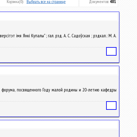
Корзина
(0):
Выбрать все на странице
Документов:
481
сітэт імя Янкі Купалы" ; гал. рэд. А. С. Садоўская ; рэдкал.: М. А.
Статья
р. форума, посвященного Году малой родины и 20-летию кафедры
Статья