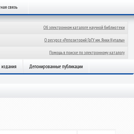
ная связь
Об электронном каталоге научной библиотеки
О ресурсе «Репозиторий ГрГУ им. Янки Купалы»
Помощь в поиске по электронному каталогу
 издания
Депонированные публикации