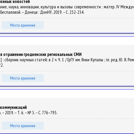
ионных новостей
ание, наука, инновации, культура и вызовы современности : матер. IV Междуна
В. Беспаловой. – Донецк : ДонНУ, 2019. – С. 232-234.
Места хранения
 в отражении гродненских региональных СМИ
: сборник научных статей: в 2 ч. Ч. 1 / ГрГУ им. Янки Купалы ; гл. ред. Ю. Я. Рома
22.
Места хранения
а коммуникаций
 2019. – Т. 6. – № 3. – С. 776–793.
Места хранения