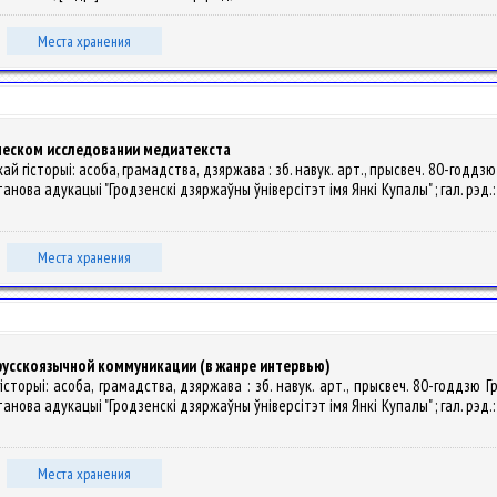
Места хранения
ческом исследовании медиатекста
ай гісторыі: асоба, грамадства, дзяржава : зб. навук. арт., прысвеч. 80-годдзю
станова адукацыі "Гродзенскі дзяржаўны ўніверсітэт імя Янкі Купалы" ; гал. рэд.: А. 
Места хранения
русскоязычной коммуникации (в жанре интервью)
гісторыі: асоба, грамадства, дзяржава : зб. навук. арт., прысвеч. 80-годдзю Г
станова адукацыі "Гродзенскі дзяржаўны ўніверсітэт імя Янкі Купалы" ; гал. рэд.: А. 
Места хранения