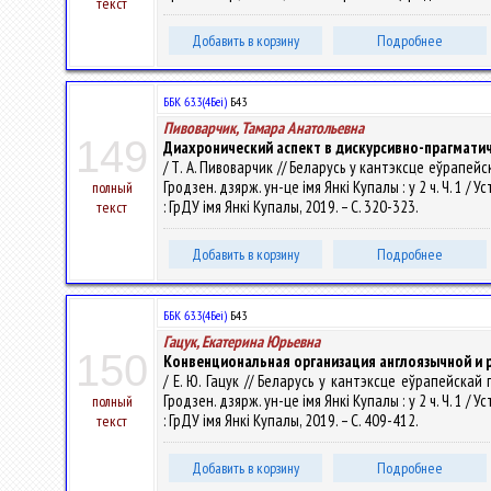
текст
Добавить в корзину
Подробнее
ББК 63.3(4Беі)
Б43
Пивоварчик, Тамара Анатольевна
149
Диахронический аспект в дискурсивно-прагмати
/ Т. А. Пивоварчик // Беларусь у кантэксце еўрапейск
Гродзен. дзярж. ун-це імя Янкі Купалы : у 2 ч. Ч. 1 / У
полный
: ГрДУ імя Янкі Купалы, 2019. – С. 320-323.
текст
Добавить в корзину
Подробнее
ББК 63.3(4Беі)
Б43
Гацук, Екатерина Юрьевна
150
Конвенциональная организация англоязычной и 
/ Е. Ю. Гацук // Беларусь у кантэксце еўрапейскай 
Гродзен. дзярж. ун-це імя Янкі Купалы : у 2 ч. Ч. 1 / У
полный
: ГрДУ імя Янкі Купалы, 2019. – С. 409-412.
текст
Добавить в корзину
Подробнее