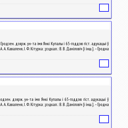
Статья
 Гродзен. дзярж. ун-та імя Янкі Купалы і 65-годдзю гіст. адукацыі ў
А. Каваленя, І. Ф. Кітурка ; рэдкал.: В. В. Даніловіч [і інш.]. – Гродна
Статья
родзен. дзярж. ун-та імя Янкі Купалы і 65-годдзю гіст. адукацыі ў
А. Каваленя, І. Ф. Кітурка ; рэдкал.: В. В. Даніловіч [і інш.]. – Гродна
Статья