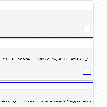
Статья
эд.: Р. М. Кавалёвай, В. В. Прыемка ; рэдкал.: В. П. Рагойша [и др.].
Статья
о наследия) : сб. науч. ст. по материалам IV Междунар. науч.-