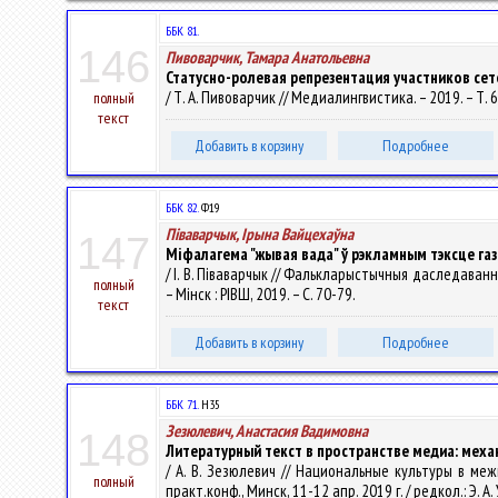
ББК 81.
146
Пивоварчик, Тамара Анатольевна
Статусно-ролевая репрезентация участников се
/ Т. А. Пивоварчик // Медиалингвистика. – 2019. – Т. 6
полный
текст
Добавить в корзину
Подробнее
ББК 82.
Ф19
Піваварчык, Ірына Вайцехаўна
147
Міфалагема "жывая вада" ў рэкламным тэксце газ
/ І. В. Піваварчык // Фалькларыстычныя даследаванні. 
полный
– Мінск : РІВШ, 2019. – С. 70-79.
текст
Добавить в корзину
Подробнее
ББК 71.
Н35
Зезюлевич, Анастасия Вадимовна
148
Литературный текст в пространстве медиа: мех
/ А. В. Зезюлевич // Национальные культуры в ме
полный
практ.конф., Минск, 11-12 апр. 2019 г. / редкол.: Э. А.