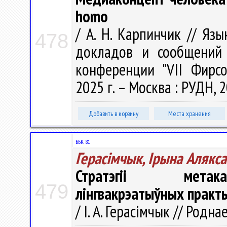
homo
/ А. Н. Карпинчик // Яз
478
докладов и сообщений 
конференции "VII Фирсо
2025 г. – Москва : РУДН, 2
Добавить в корзину
Места хранения
ББК 81
Герасімчык, Ірына Алякс
Стратэгіі метака
479
лінгвакрэатыўных практы
/ І. А. Герасімчык // Родна