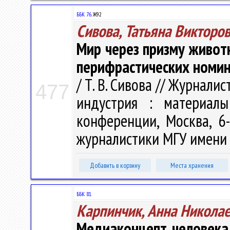
ББК 76.
Ж92
Сивова, Татьяна Викторо
Мир через призму живот
перифрастических номин
/ Т. В. Сивова // Журнали
477
индустрия : материалы
конференции, Москва, 6-
журналистики МГУ имени М
Добавить в корзину
Места хранения
ББК 81.
Карпинчик, Анна Никола
Медиаконцепт человека