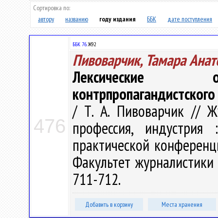
Сортировка по:
автору
названию
году издания
ББК
дате поступления
ББК 76.
Ж92
Пивоварчик, Тамара Анат
Лексические ос
контрпропагандистского
/ Т. А. Пивоварчик // Ж
476
профессия, индустрия
практической конференции
Факультет журналистики 
711-712.
Добавить в корзину
Места хранения