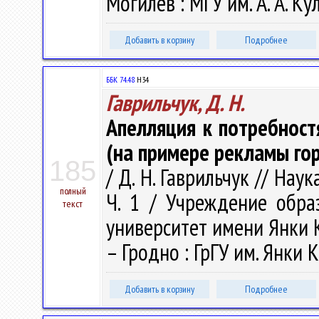
Могилев : МГУ им. А. А. Ку
Добавить в корзину
Подробнее
ББК 74.48
Н34
Гаврильчук, Д. Н.
Апелляция к потребност
(на примере рекламы го
185
/ Д. Н. Гаврильчук // Наук
полный
Ч. 1 / Учреждение обра
текст
университет имени Янки Куп
– Гродно : ГрГУ им. Янки К
Добавить в корзину
Подробнее