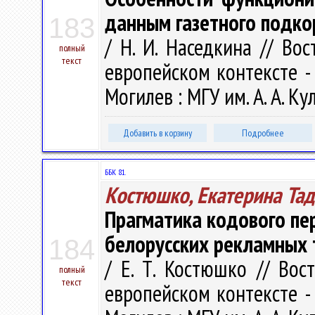
данным газетного подко
183
/ Н. И. Наседкина // Во
полный
текст
европейском контексте - V
Могилев : МГУ им. А. А. Ку
Добавить в корзину
Подробнее
ББК 81.
Костюшко, Екатерина Та
Прагматика кодового пе
белорусских рекламных 
184
/ Е. Т. Костюшко // Вос
полный
текст
европейском контексте - V