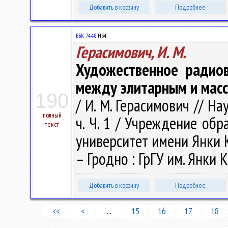
Добавить в корзину
Подробнее
ББК 74.48
Н34
Герасимович, И. М.
Художественное радиов
между элитарным и мас
190
/ И. М. Герасимович // На
полный
ч. Ч. 1 / Учреждение об
текст
университет имени Янки Куп
– Гродно : ГрГУ им. Янки К
Добавить в корзину
Подробнее
<<
<
...
15
16
17
18