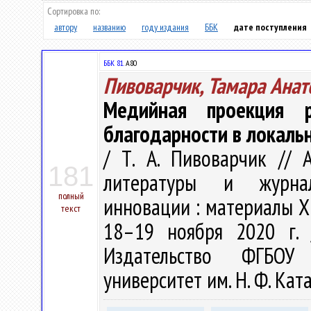
Сортировка по:
автору
названию
году издания
ББК
дате поступления
ББК 81.
А80
Пивоварчик, Тамара Анат
Медийная проекция 
благодарности в локальн
/ Т. А. Пивоварчик // 
181
литературы и журнал
полный
инновации : материалы XI
текст
18–19 ноября 2020 г. 
Издательство ФГБОУ
университет им. Н. Ф. Ката