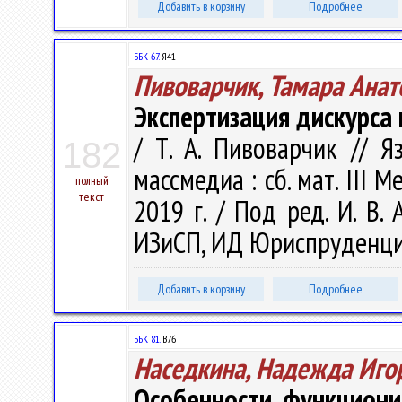
Добавить в корзину
Подробнее
ББК 67.
Я41
Пивоварчик, Тамара Анат
Экспертизация дискурса
/ Т. А. Пивоварчик // 
182
массмедиа : сб. мат. III М
полный
текст
2019 г. / Под ред. И. В. 
ИЗиСП, ИД Юриспруденция,
Добавить в корзину
Подробнее
ББК 81.
В76
Наседкина, Надежда Иго
Особенности функциони