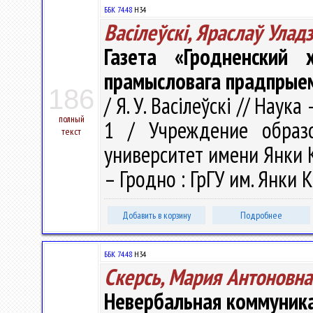
ББК 74.48
Н34
Васілеўскі, Яраслаў Уладз
Газета «Гродненский
прамысловага прадпрыем
186
/ Я. У. Васілеўскі // Наука
полный
1 / Учреждение образо
текст
университет имени Янки Куп
– Гродно : ГрГУ им. Янки К
Добавить в корзину
Подробнее
ББК 74.48
Н34
Скерсь, Мария Антоновна
Невербальная коммуника