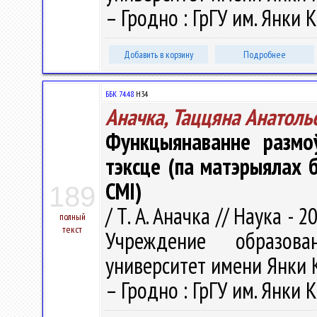
– Гродно : ГрГУ им. Янки К
Добавить в корзину
Подробнее
ББК 74.48
Н34
Аначка, Таццяна Анатоль
Функцыянаванне размоў
тэксце (па матэрыялах б
СМІ)
189
/ Т. А. Аначка // Наука - 2
полный
текст
Учреждение образова
университет имени Янки Куп
– Гродно : ГрГУ им. Янки К