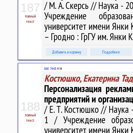
/ М. А. Скерсь // Наука - 2
187
Учреждение образова
полный
текст
университет имени Янки Куп
– Гродно : ГрГУ им. Янки К
Добавить в корзину
Подробнее
ББК 74.48
Н34
Костюшко, Екатерина Та
Персонализация реклам
предприятий и организа
188
/ Е. Т. Костюшко // Наука 
полный
1 / Учреждение образо
текст
университет имени Янки Куп