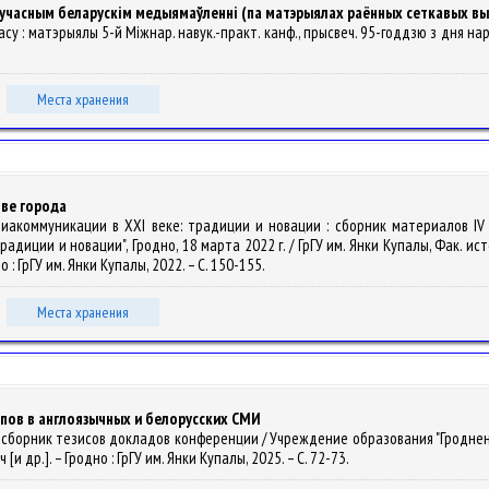
сучасным беларускім медыямаўленні (па матэрыялах раённых сеткавых в
е часу : матэрыялы 5-й Міжнар. навук.-практ. канф., прысвеч. 95-годдзю з дня нар
Места хранения
ве города
/ Медиакоммуникации в XXI веке: традиции и новации : сборник материалов 
иции и новации", Гродно, 18 марта 2022 г. / ГрГУ им. Янки Купалы, Фак. исто
но : ГрГУ им. Янки Купалы, 2022. – С. 150-155.
Места хранения
пов в англоязычных и белорусских СМИ
ра : сборник тезисов докладов конференции / Учреждение образования "Гродн
[и др.]. – Гродно : ГрГУ им. Янки Купалы, 2025. – С. 72-73.