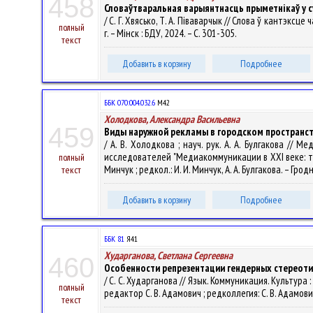
458
Словаўтваральная варыянтнасць прыметнікаў у 
/ С. Г. Хвясько, Т. А. Піваварчык // Слова ў кантэксц
полный
г. – Мінск : БДУ, 2024. – С. 301-305.
текст
Добавить в корзину
Подробнее
ББК 070:004.032.6
М42
Холодкова, Александра Васильевна
459
Виды наружной рекламы в городском пространст
/ А. В. Холодкова ; науч. рук. А. А. Булгакова /
исследователей "Медиакоммуникации в XXI веке: трад
полный
Минчук ; редкол.: И. И. Минчук, А. А. Булгакова. – Грод
текст
Добавить в корзину
Подробнее
ББК 81
Я41
Хударганова, Светлана Сергеевна
460
Особенности репрезентации гендерных стереоти
/ С. С. Хударганова // Язык. Коммуникация. Культу
полный
редактор С. В. Адамович ; редколлегия: С. В. Адамович 
текст