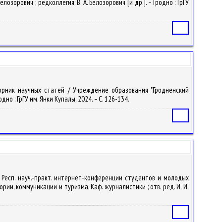
орович ; редколлегия: В. А. Белозорович [и др.]. – Гродно : ГрГУ
Статья
сборник научных статей / Учреждение образования "Гродненский
но : ГрГУ им. Янки Купалы, 2024. – С. 126-134.
Статья
IV Респ. науч.-практ. интернет-конференции студентов и молодых
рии, коммуникации и туризма, Каф. журналистики ; отв. ред. И. И.
Статья