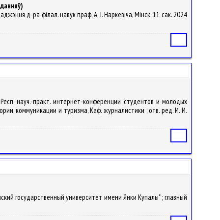
ыданняў)
аджэння д-ра філал. навук праф. А. І. Наркевіча, Мінск, 11 сак. 2024
Статья
IV Респ. науч.-практ. интернет-конференции студентов и молодых
рии, коммуникации и туризма, Каф. журналистики ; отв. ред. И. И.
Статья
енский государственный университет имени Янки Купалы" ; главный