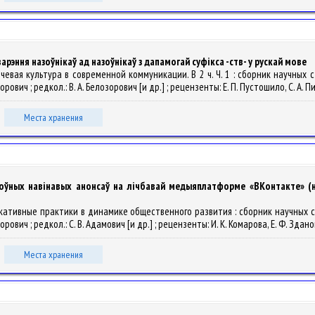
эння назоўнікаў ад назоўнікаў з дапамогай суфікса -ств- у рускай мове
 речевая культура в современной коммуникации. В 2 ч. Ч. 1 : сборник научн
рович ; редкол.: В. А. Белозорович [и др.] ; рецензенты: Е. П. Пустошило, С. А. П
Места хранения
моўных навінавых анонсаў на лічбавай медыяплатформе «ВКонтакте» (н
муникативные практики в динамике общественного развития : сборник научны
рович ; редкол.: С. В. Адамович [и др.] ; рецензенты: И. К. Комарова, Е. Ф. Здано
Места хранения