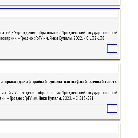
ых статей / Учреждение образования "Гродненский государственный
ивоварчик. – Гродно : ГрГУ им. Янки Купалы, 2022. – С. 132-138.
Статья
а прыкладзе афіцыйнай суполкі дзятлаўскай раённай газеты
х статей / Учреждение образования "Гродненский государственный
вич. – Гродно : ГрГУ им. Янки Купалы, 2022. – С. 515-521.
Статья