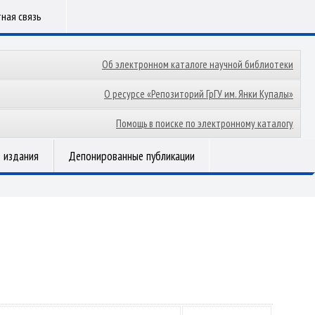
ная связь
Об электронном каталоге научной библиотеки
О ресурсе «Репозиторий ГрГУ им. Янки Купалы»
Помощь в поиске по электронному каталогу
 издания
Депонированные публикации