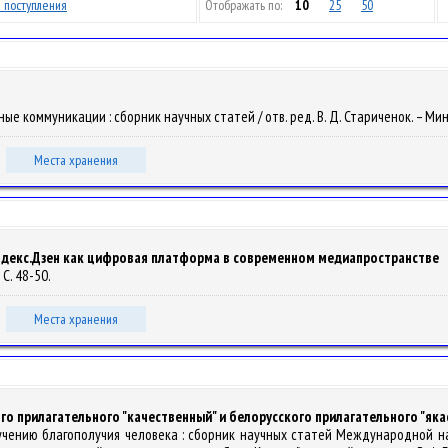
 поступления
Отображать по:
10
25
50
рные коммуникации : сборник научных статей / отв. ред. В. Д. Стариченок. – Минс
Места хранения
ндекс.Дзен как цифровая платформа в современном медиапространстве
 С. 48-50.
Места хранения
 прилагательного "качественный" и белорусского прилагательного "якас
зучению благополучия человека : сборник научных статей Международной на