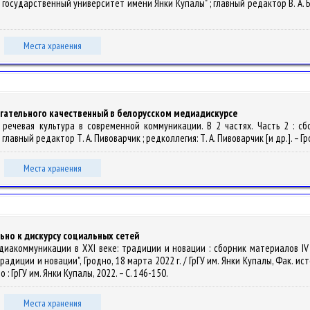
сударственный университет имени Янки Купалы" ; главный редактор В. А. Белоз
Места хранения
гательного качественный в белорусском медиадискурсе
ая речевая культура в современной коммуникации. В 2 частях. Часть 2 : 
вный редактор Т. А. Пивоварчик ; редколлегия: Т. А. Пивоварчик [и др.]. – Грод
Места хранения
ьно к дискурсу социальных сетей
// Медиакоммуникации в XXI веке: традиции и новации : сборник материалов 
иции и новации", Гродно, 18 марта 2022 г. / ГрГУ им. Янки Купалы, Фак. исто
но : ГрГУ им. Янки Купалы, 2022. – С. 146-150.
Места хранения