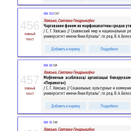
ББК 81.0
С47
Хвясько, Святлана Гендрыкаўна
456
Чаргаванне фанем як марфаналагічны сродак утвар
/ С. Г. Хвясько // Славянский мир и национальная
полный
университет имени Янки Купалы" ; гл. ред. В. А. Белозо
текст
Добавить в корзину
Подробнее
ББК 60.
С69
Хвясько, Святлана Гендрыкаўна
457
Маўленчыя асаблівасці арганізацыі беларуска
«Перамога»)
/ С. Г. Хвясько // Социальные, культурные и ком
полный
университет имени Янки Купалы" ; гл. ред. В. А. Белозо
текст
Добавить в корзину
Подробнее
ББК 81.
С48
Хвясько, Святлана Гендрыкаўна