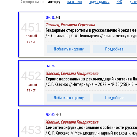
Сортировка по:
автору
названию
году издания
ББК
дате
ББК 81.
Я41
451
Таланец, Елизавета Сергеевна
Гендерные стереотипы в русскоязычной рекламе
/ Е. С. Таланец, С. А. Пивоварчик // Язык и межкульту
полный
текст
Добавить в корзину
Подробнее
ББК 76
452
Хвесько, Светлана Гендриковна
Сервис персональных рекомендаций контента Я
/ С. Г. Хвесько // Интернаука. – 2022. – № 35(258)Ч.2. –
полный
текст
Добавить в корзину
Подробнее
ББК 60
М43
Хвесько, Светлана Гендриковна
453
Семантико-функциональные особенности русского
/ С. Г. Хвесько // Междисциплинарный подход к и