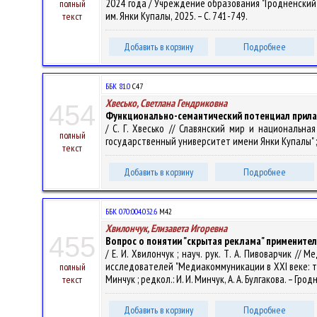
2024 года / Учреждение образования "Гродненский го
полный
им. Янки Купалы, 2025. – С. 741-749.
текст
Добавить в корзину
Подробнее
ББК 81.0
С47
Хвесько, Светлана Гендриковна
454
Функционально-семантический потенциал прила
/ С. Г. Хвесько // Славянский мир и национальн
полный
государственный университет имени Янки Купалы" ; гла
текст
Добавить в корзину
Подробнее
ББК 070:004.032.6
М42
Хвилончук, Елизавета Игоревна
455
Вопрос о понятии "скрытая реклама" применител
/ Е. И. Хвилончук ; науч. рук. Т. А. Пивоварчик 
исследователей "Медиакоммуникации в XXI веке: трад
полный
Минчук ; редкол.: И. И. Минчук, А. А. Булгакова. – Грод
текст
Добавить в корзину
Подробнее