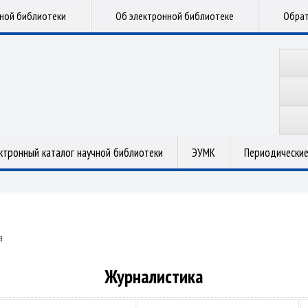
чной библиотеки
Об электронной библиотеке
Обрат
ктронный каталог научной библиотеки
ЭУМК
Периодические
а
Журналистика