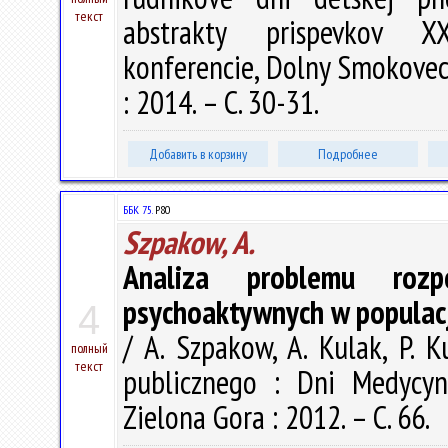
текст
abstrakty prispevkov XX
konferencie, Dolny Smokovec
: 2014. – С. 30-31.
Добавить в корзину
Подробнее
ББК 75.
P80
Szpakow, A.
Analiza problemu rozpo
psychoaktywnych w populacj
4
/ A. Szpakow, A. Kulak, P. 
полный
текст
publicznego : Dni Medycyn
Zielona Gora : 2012. – С. 66.