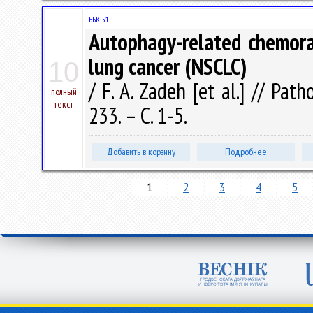
ББК 51
Autophagy-related chemorad
lung cancer (NSCLC)
10
/ F. A. Zadeh [et al.] // Pa
полный
текст
233. – С. 1-5.
Добавить в корзину
Подробнее
1
2
3
4
5