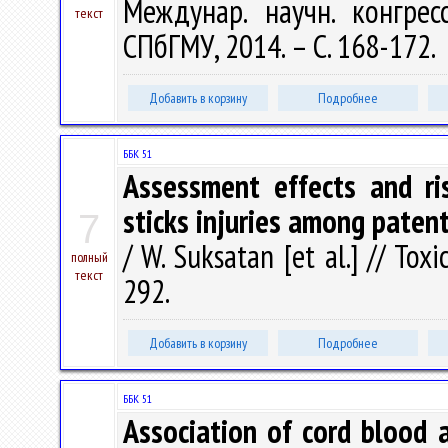
Междунар. научн. конгрес
текст
СПбГМУ, 2014. – С. 168-172.
Добавить в корзину
Подробнее
ББК 51
Assessment effects and ri
sticks injuries among paten
7
/ W. Suksatan [et al.] // To
полный
текст
292.
Добавить в корзину
Подробнее
ББК 51
Association of cord blood 