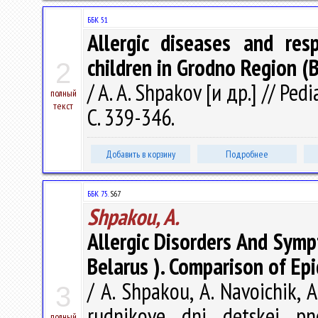
ББК 51
Allergic diseases and res
children in Grodno Region (
2
/ A. A. Shpakov [и др.] // Pe
полный
текст
С. 339-346.
Добавить в корзину
Подробнее
ББК 75.
S67
Shpakou, A.
Allergic Disorders And Symp
Belarus ). Comparison of Ep
/ A. Shpakou, A. Navoichik, 
3
rudnikove dni detskej pn
полный