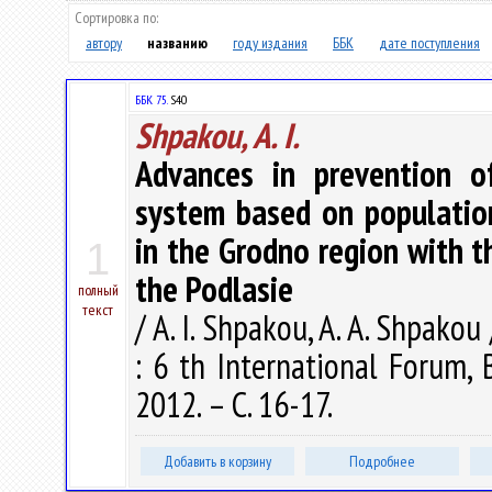
Сортировка по:
автору
названию
году издания
ББК
дате поступления
ББК 75.
S40
Shpakou, A. I.
Advances in prevention of
system based on population
in the Grodno region with t
1
the Podlasie
полный
текст
/ A. I. Shpakou, A. A. Shpako
: 6 th International Forum, 
2012. – С. 16-17.
Добавить в корзину
Подробнее