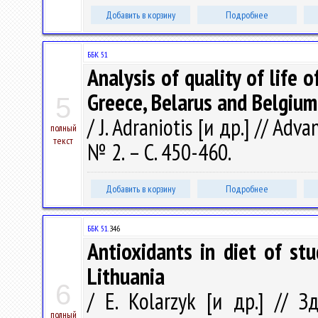
Добавить в корзину
Подробнее
ББК 51
Analysis of quality of life
Greece, Belarus and Belgium
5
/ J. Adraniotis [и др.] // Adv
полный
текст
№ 2. – С. 450-460.
Добавить в корзину
Подробнее
ББК 51.
З46
Antioxidants in diet of st
Lithuania
6
/ E. Kolarzyk [и др.] // 
полный