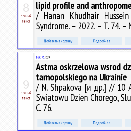
lipid profile and anthropome
8
/ Hanan Khudhair Hussein 
полный
текст
Syndrome. – 2022. – Т. 74. – 
Добавить в корзину
Подробнее
ББК 75.
D29
Astma oskrzelowa wsrod dzie
tarnopolskiego na Ukrainie
9
/ N. Shpakova [и др.] // 10 
полный
Swiatowu Dzien Chorego, Slup
текст
С. 76.
Добавить в корзину
Подробнее