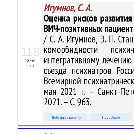
Игумнов, С. А.
Оценка рисков развития
ВИЧ-позитивных пациент
/ С. А. Игумнов, Э. П. С
коморбидности псих
118
интегративному лечению [
полный
текст
съезда психиатров Росс
Всемирной психиатрическ
мая 2021 г. – Санкт-Пет
2021. – С. 963.
Добавить в корзину
Подробнее
ББК 51