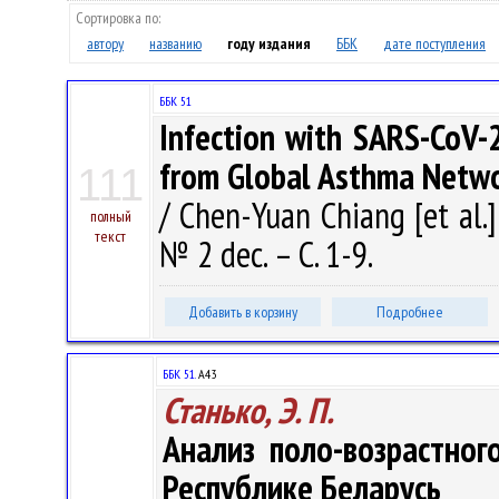
Сортировка по:
автору
названию
году издания
ББК
дате поступления
ББК 51
Infection with SARS-CoV-
from Global Asthma Netw
111
/ Chen-Yuan Chiang [et al.
полный
текст
№ 2 dec. – С. 1-9.
Добавить в корзину
Подробнее
ББК 51.
А43
Станько, Э. П.
Анализ поло-возрастног
Республике Беларусь