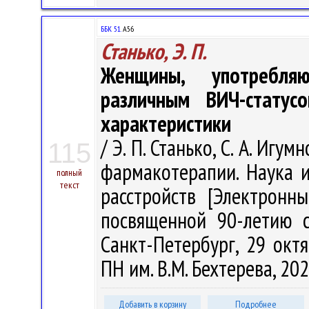
ББК 51.
А56
Станько, Э. П.
Женщины, употребля
различным ВИЧ-статус
характеристики
/ Э. П. Станько, С. А. Игу
115
фармакотерапии. Наука 
полный
текст
расстройств [Электронны
посвященной 90-летию с
Санкт-Петербург, 29 окт
ПН им. В.М. Бехтерева, 202
Добавить в корзину
Подробнее