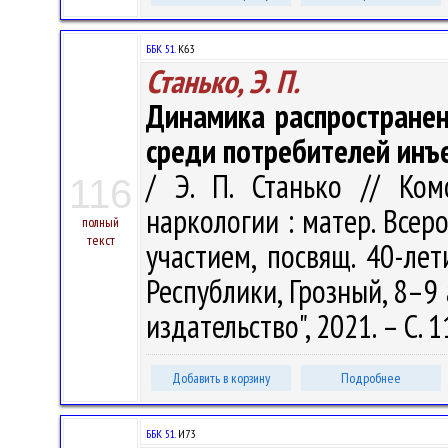
ББК 51.
К63
Станько, Э. П.
Динамика распространен
среди потребителей инъ
/ Э. П. Станько // Ко
116
наркологии : матер. Всеро
полный
текст
участием, посвящ. 40-ле
Республики, Грозный, 8–9 
издательство", 2021. – С. 
Добавить в корзину
Подробнее
ББК 51.
И73