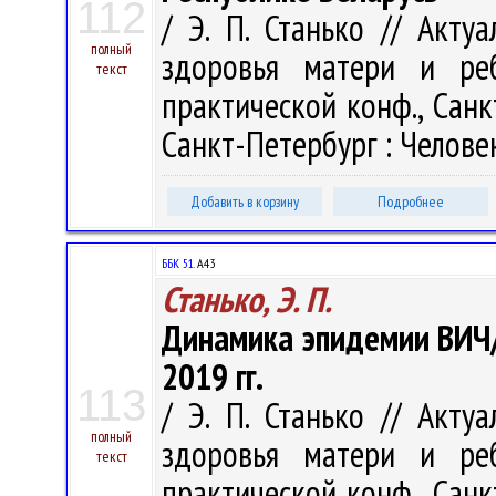
112
/ Э. П. Станько // Акт
полный
здоровья матери и реб
текст
практической конф., Санк
Санкт-Петербург : Человек
Добавить в корзину
Подробнее
ББК 51.
А43
Станько, Э. П.
Динамика эпидемии ВИЧ/
2019 гг.
113
/ Э. П. Станько // Акт
полный
здоровья матери и реб
текст
практической конф., Санк