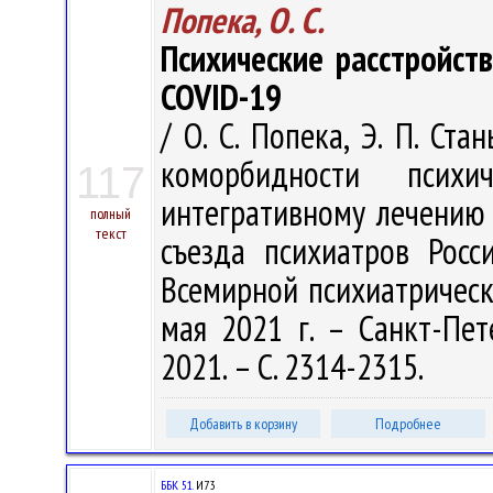
Попека, О. С.
Психические расстройст
COVID-19
/ О. С. Попека, Э. П. Ст
коморбидности псих
117
интегративному лечению [
полный
текст
съезда психиатров Росс
Всемирной психиатрическ
мая 2021 г. – Санкт-Пет
2021. – С. 2314-2315.
Добавить в корзину
Подробнее
ББК 51.
И73