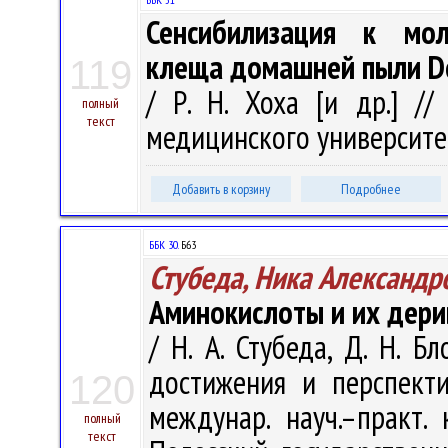
Сенсибилизация к мол
клеща домашней пыли Der
119
/ Р. Н. Хоха [и др.] //
полный
текст
медицинского университета.
Добавить в корзину
Подробнее
ББК 30.
Б63
Стубеда, Ника Александр
Аминокислоты и их дери
/ Н. А. Стубеда, Д. Н. Б
достижения и перспект
120
междунар. науч.–практ. 
полный
текст