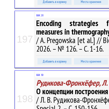
Добавить в корзину
Места хранения
ББК 28
Encoding strategies f
measures in thermography
197
/ A. Pregowska [et al.] // 
2026. – № 126. – С. 1-16.
Добавить в корзину
Места хранения
ББК 30
Рудикова-Фронхёфер, Л. 
О концепции построения
198
/ Л. В. Рудикова-Фронхёфе
Special 2. – С. 150-156.