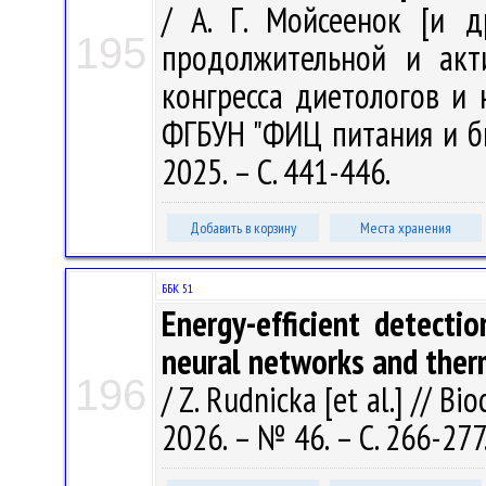
/ А. Г. Мойсеенок [и д
195
продолжительной и акт
конгресса диетологов и 
ФГБУН "ФИЦ питания и би
2025. – С. 441-446.
Добавить в корзину
Места хранения
ББК 51
Energy-efficient detectio
neural networks and ther
196
/ Z. Rudnicka [et al.] // B
2026. – № 46. – С. 266-277