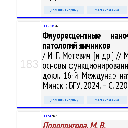
Добавить в корзину
Места хранения
ББК 28.07
М75
Флуоресцентные нано
патологий яичников
/ И. Г. Мотевич [и др.] 
183
основы функционирования
докл. 16-й Междунар нау
Минск : БГУ, 2024. – С. 220
Добавить в корзину
Места хранения
ББК 54.
М43
Подопригора, М. В.