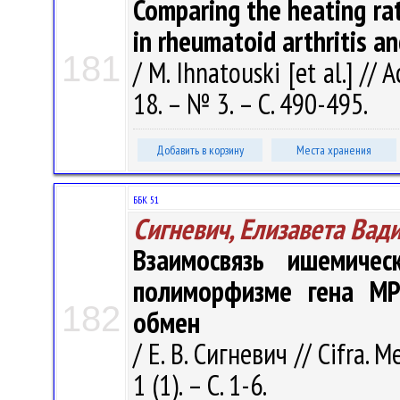
Comparing the heating rat
in rheumatoid arthritis a
181
/ M. Ihnatouski [et al.] //
18. – № 3. – С. 490-495.
Добавить в корзину
Места хранения
ББК 51
Сигневич, Елизавета Вад
Взаимосвязь ишемиче
полиморфизме гена MP
182
обмен
/ Е. В. Сигневич // Cifra
1 (1). – С. 1-6.