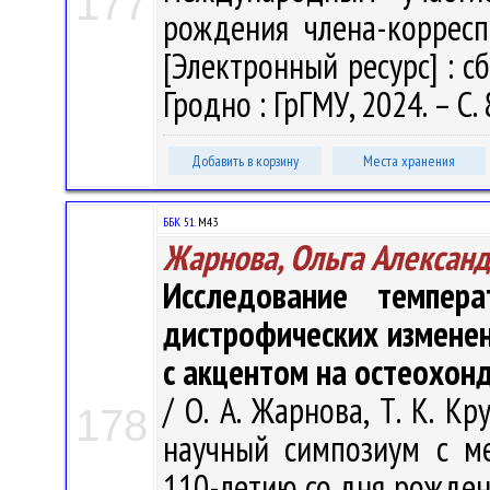
177
рождения члена-корресп
[Электронный ресурс] : сб
Гродно : ГрГМУ, 2024. – С.
Добавить в корзину
Места хранения
ББК 51.
М43
Жарнова, Ольга Алексан
Исследование темпер
дистрофических изменен
с акцентом на остеохон
/ О. А. Жарнова, Т. К. Кр
178
научный симпозиум с м
110-летию со дня рожден