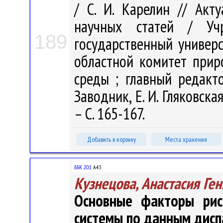
/ С. И. Карелин // Акт
научных статей / Учр
189
государственный универс
областной комитет при
среды ; главный редакто
Заводник, Е. И. Гляковска
– С. 165-167.
Добавить в корзину
Места хранения
ББК 20.1
А43
Кузнецова, Анастасия Ге
Основные факторы риск
системы по данным дисп