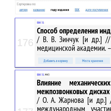
Сортировка по:
автору
названию
году издания
ББК
дате поступления
ББК 51
Способ определения инд
/ В. В. Зинчук [и др.] 
176
медицинской академии. – 2
Добавить в корзину
Места хранения
ББК 51.
М43
Влияние механическ
межпозвонковых дисках
/ О. А. Жарнова [и др.]
международным участи