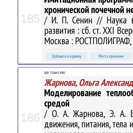
хронической почечной н
185
/ И. П. Сенин // Наука
развития : сб. ст. XXI Всер
Москва : РОСТПОЛИГРАФ, 2
Добавить в корзину
Места хранения
ББК 75.0я43
К90
Жарнова, Ольга Алексан
Моделирование теплоо
средой
/ О. А. Жарнова, Э. А. 
186
движения, питания, тела 