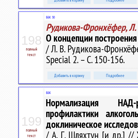
Добавить в корзину
Подробнее
ББК 30
Рудикова-Фронхёфер, Л. 
О концепции построения
198
/ Л. В. Рудикова-Фронхёфе
полный
текст
Special 2. – С. 150-156.
Добавить в корзину
Подробнее
ББК
Нормализация НАД-
профилактики алкоголь
199
доклиническое исследо
полный
/ А. Г. Шляхтун [и др.] 
текст