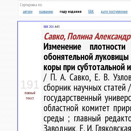
Сортировка по:
автору
названию
году издания
ББК
дате поступления
ББК 20.1
А43
Савко, Полина Александр
Изменение плотности
обонятельной луковицы
коры при субтотальной 
/ П. А. Савко, Е. В. Уз
191
сборник научных статей 
полный
государственный универс
текст
областной комитет при
среды ; главный редакто
Заводник, Е. И. Гляковска