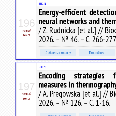
ББК 51
Energy-efficient detectio
neural networks and ther
196
/ Z. Rudnicka [et al.] // B
полный
текст
2026. – № 46. – С. 266-277
Добавить в корзину
Подробнее
ББК 28
Encoding strategies f
measures in thermography
197
/ A. Pregowska [et al.] // 
полный
текст
2026. – № 126. – С. 1-16.