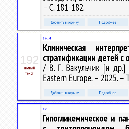
– С. 181-182.
Добавить в корзину
Подробнее
ББК 51
Клиническая интерп
стратификации детей с 
192
/ В. Г. Вакульчик [и др.]
полный
текст
Eastern Europe. – 2025. – Т
Добавить в корзину
Подробнее
ББК
Гипогликемическое и па
с тритерпеноидом б