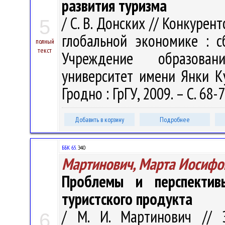
развития туризма
/ С. В. Донских // Конкуре
5
глобальной экономике : с
полный
текст
Учреждение образован
университет имени Янки Куп
Гродно : ГрГУ, 2009. – С. 68-
Добавить в корзину
Подробнее
ББК 65.
Э40
Мартинович, Марта Иосифо
Проблемы и перспектив
туристского продукта
/ М. И. Мартинович // 
6