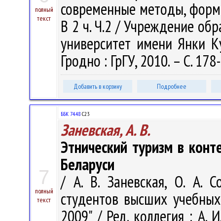
современные методы, формы
полный
текст
В 2 ч. Ч.2 / Учреждение об
университет имени Янки Куп
Гродно : ГрГУ, 2010. – С. 178
Добавить в корзину
Подробнее
ББК 74.48
С23
Заневская, А. В.
Этнический туризм в конте
Беларуси
7
/ А. В. Заневская, О. А. 
полный
студентов высших учебных
текст
2009" / Ред. коллегия : А. 