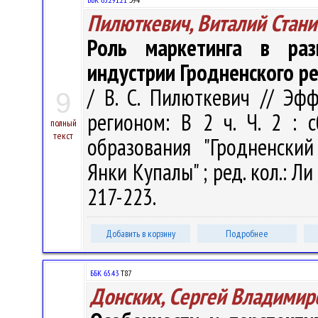
Пилюткевич, Виталий Стани
Роль маркетинга в раз
индустрии Гродненского р
/ В. С. Пилюткевич // Эф
9
регионом: В 2 ч. Ч. 2 : 
полный
текст
образования "Гродненски
Янки Купалы" ; ред. кол.: Ли 
217-223.
Добавить в корзину
Подробнее
ББК 65.43
Т87
Донских, Сергей Владимир