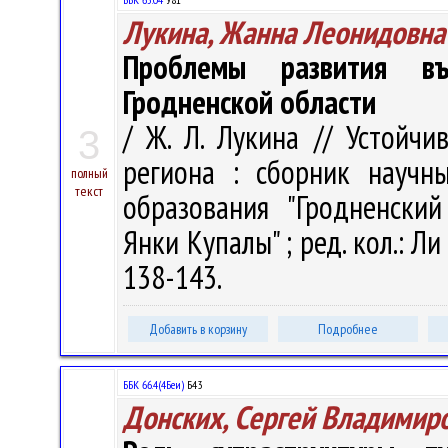
Лукина, Жанна Леонидовна
Проблемы развития въ
Гродненской области
/ Ж. Л. Лукина // Устойчи
3
региона : сборник научн
полный
текст
образования "Гродненски
Янки Купалы" ; ред. кол.: Ли 
138-143.
Добавить в корзину
Подробнее
ББК 66.4(4Беи)
Б43
Донских, Сергей Владимир