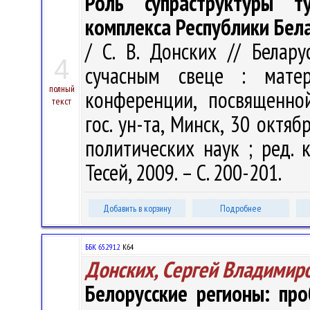
Роль супраструктуры т
комплекса Республики Бел
/ С. В. Донских // Белар
4
сучасным свеце : мате
полный
конференции, посвященно
текст
гос. ун-та, Минск, 30 октяб
политических наук ; ред. к
Тесей, 2009. – С. 200-201.
Добавить в корзину
Подробнее
ББК 65.291.2
К64
Донских, Сергей Владимир
Белорусские регионы: пр