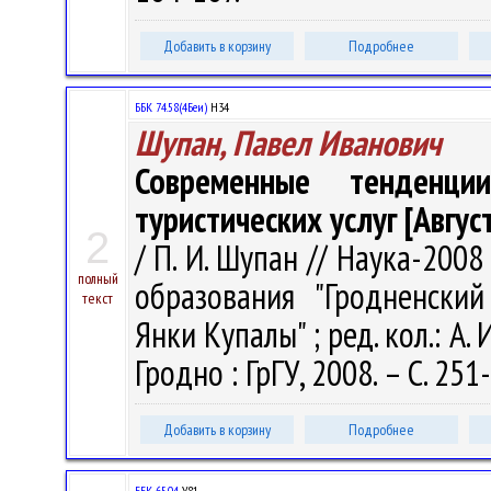
Добавить в корзину
Подробнее
ББК 74.58(4Беи)
Н34
Шупан, Павел Иванович
Современные тенденци
туристических услуг [Авгус
2
/ П. И. Шупан // Наука-200
полный
образования "Гродненски
текст
Янки Купалы" ; ред. кол.: А. И
Гродно : ГрГУ, 2008. – С. 251
Добавить в корзину
Подробнее
ББК 65.04
У81