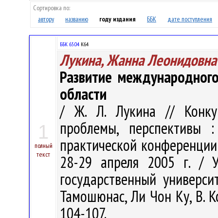
Сортировка по:
автору
названию
году издания
ББК
дате поступления
ББК 65.04
К64
Лукина, Жанна Леонидовна
Развитие международного
области
/ Ж. Л. Лукина // Конкур
проблемы, перспективы 
1
практической конференции: в
полный
текст
28-29 апреля 2005 г. / 
государственный университ
Тамошюнас, Ли Чон Ку, В. Ко
104-107.