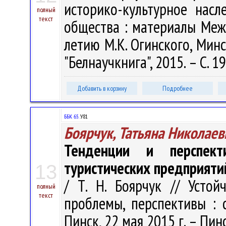
историко-культурное насл
полный
текст
общества : материалы Между
летию М.К. Огинского, Минс
"Белнаучкнига", 2015. – С. 1
Добавить в корзину
Подробнее
ББК 65.
У81
Боярчук, Татьяна Николаев
Тенденции и перспекти
туристических предприяти
13
/ Т. Н. Боярчук // Устой
полный
текст
проблемы, перспективы : сб
Пинск, 22 мая 2015 г. – Пинс