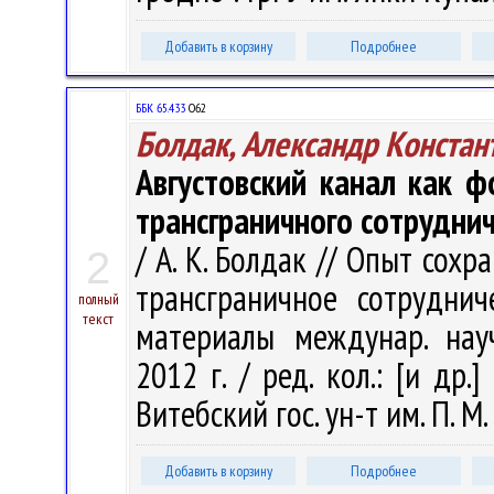
Добавить в корзину
Подробнее
ББК 65.433
О62
Болдак, Александр Констан
Августовский канал как ф
трансграничного сотруднич
/ А. К. Болдак // Опыт сох
2
трансграничное сотруднич
полный
текст
материалы междунар. науч.
2012 г. / ред. кол.: [и др.]
Витебский гос. ун-т им. П. М
Добавить в корзину
Подробнее