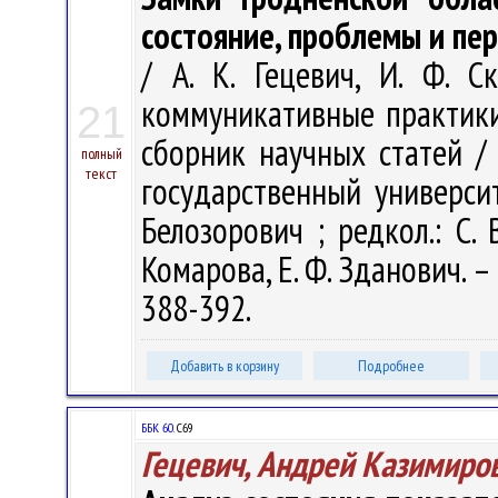
состояние, проблемы и пе
/ А. К. Гецевич, И. Ф. С
коммуникативные практики
21
сборник научных статей /
полный
текст
государственный университ
Белозорович ; редкол.: С. 
Комарова, Е. Ф. Зданович. – 
388-392.
Добавить в корзину
Подробнее
ББК 60.
С69
Гецевич, Андрей Казимиро