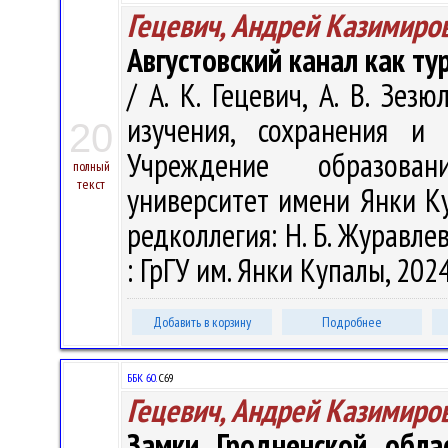
Гецевич, Андрей Казимиро
Августовский канал как ту
/ А. К. Гецевич, А. В. Зез
изучения, сохранения и 
20
Учреждение образован
полный
текст
университет имени Янки Купа
редколлегия: Н. Б. Журавлева
: ГрГУ им. Янки Купалы, 2024
Добавить в корзину
Подробнее
ББК 60.
С69
Гецевич, Андрей Казимиро
Замки Гродненской обла