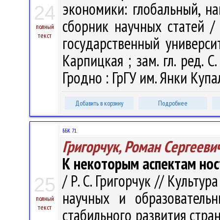
экономики: глобальный, н
24
сборник научных статей /
полный
текст
государственный университ
Карпицкая ; зам. гл. ред. С.
Гродно : ГрГУ им. Янки Купал
Добавить в корзину
Подробнее
ББК 71.
Григорчук, Роман Сергееви
К некоторым аспектам нос
/ Р. С. Григорчук // Культ
25
научных и образователь
полный
текст
стабильного развития стран Е