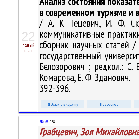
Анализ состояния показат
в современном туризме и 
/ А. К. Гецевич, И. Ф. С
коммуникативные практики
22
сборник научных статей /
полный
текст
государственный университ
Белозорович ; редкол.: С. 
Комарова, Е. Ф. Зданович. – 
392-396.
Добавить в корзину
Подробнее
ББК 65.
П78
Грабцевич, Зоя Михайловн