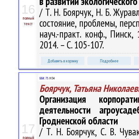
в развитии экологического
16
/ Т. Н. Боярчук, Н. Б. Жур
полный
состояние, проблемы, персп
текст
науч.-практ. конф., Пинск,
2014. – С. 105-107.
Добавить в корзину
Подробнее
ББК 75.
Н34
Боярчук, Татьяна Николаев
Организация корпорат
деятельности агроусаде
Гродненской области
17
/ Т. Н. Боярчук, С. В. Чу
полный