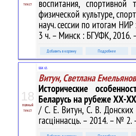
воспитания, спортивной
текст
физической культуре, спор
науч. сессии по итогам НИР 
3 ч. – Минск : БГУФК, 2016. 
Добавить в корзину
Подробнее
ББК 65.
Витун, Светлана Емельяно
Исторические особеннос
18
Беларусь на рубеже ХХ-XXI
полный
/ С. Е. Витун, С. В. Донск
текст
гасціннасць. – 2014. – № 2. 