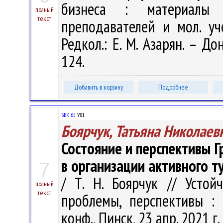
бизнеса : материалы 
полный
текст
преподавателей и мол. уч
Редкол.: Е. М. Азарян. – Д
124.
Добавить в корзину
Подробнее
ББК 65.
У81
Боярчук, Татьяна Николаев
Состояние и перспективы Г
в организации активного т
7
/ Т. Н. Боярчук // Устой
полный
текст
проблемы, перспективы : 
конф., Пинск, 23 апр. 2021 г.