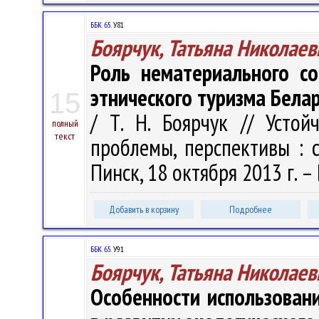
ББК 65.
У81
Боярчук, Татьяна Николаев
Роль нематериального со
этнического туризма Бела
15
/ Т. Н. Боярчук // Устой
полный
текст
проблемы, перспективы : сб
Пинск, 18 октября 2013 г. – 
Добавить в корзину
Подробнее
ББК 65.
У91
Боярчук, Татьяна Николаев
Особенности использован