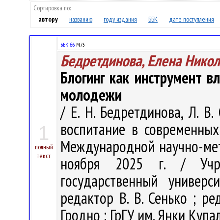
Сортировка по:
автору
названию
году издания
ББК
дате поступления
ББК 66
М75
Бедретдинова, Елена Нико
Блогинг как инструмент в
молодежи
/ Е. Н. Бедретдинова, Л. 
воспитание в современных 
1
Международной научно-мет
полный
текст
ноября 2025 г. / Учре
государственный универс
редактор В. В. Сенько ; ред
Гродно : ГрГУ им. Янки Купал