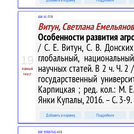
Добавить в корзину
Подробнее
ББК 65.
П78
Витун, Светлана Емельяно
Особенности развития агр
/ С. Е. Витун, С. В. Донс
глобальный, национальны
19
научных статей. В 2 ч. Ч. 
полный
текст
государственный университ
Карпицкая ; ред. кол.: М. Е
Янки Купалы, 2016. – С. 3-9.
Добавить в корзину
Подробнее
ББК 908(476.6)
А18