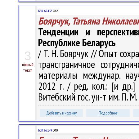
ББК 65.433
О62
Боярчук, Татьяна Николаев
Тенденции и перспектив
Республике Беларусь
/ Т. Н. Боярчук // Опыт сох
3
трансграничное сотруднич
полный
текст
материалы междунар. науч.
2012 г. / ред. кол.: [и др.]
Витебский гос. ун-т им. П. М
Добавить в корзину
Подробнее
ББК 65.149
Э40