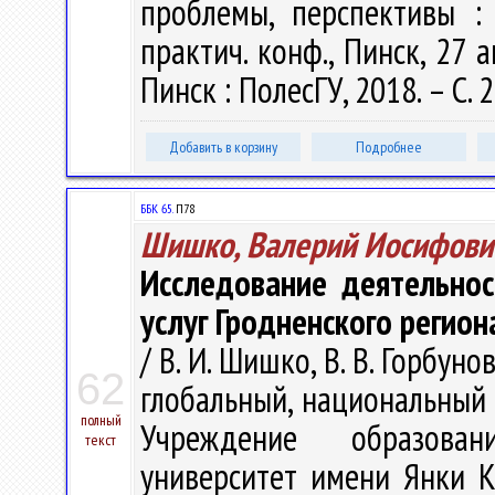
проблемы, перспективы : 
практич. конф., Пинск, 27 а
Пинск : ПолесГУ, 2018. – С. 
Добавить в корзину
Подробнее
ББК 65.
П78
Шишко, Валерий Иосифови
Исследование деятельнос
услуг Гродненского регион
/ В. И. Шишко, В. В. Горбу
62
глобальный, национальный и
полный
Учреждение образован
текст
университет имени Янки Куп