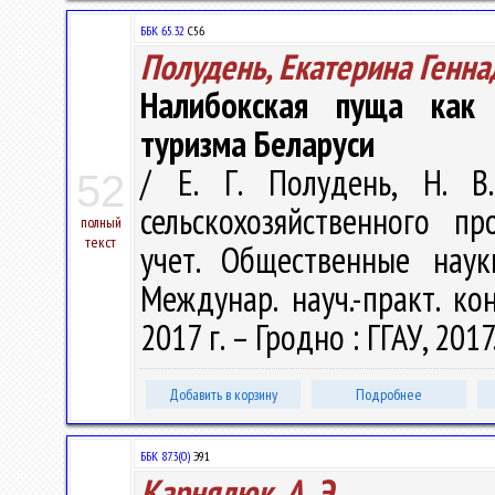
ББК 65.32
С56
Полудень, Екатерина Генна
Налибокская пуща как 
туризма Беларуси
/ Е. Г. Полудень, Н. В
52
сельскохозяйственного пр
полный
текст
учет. Общественные наук
Междунар. науч.-практ. ко
2017 г. – Гродно : ГГАУ, 2017
Добавить в корзину
Подробнее
ББК 87.3(0)
Э91
Карнялюк, А. Э.