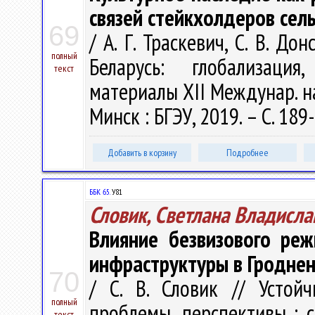
связей стейкхолдеров сел
69
/ А. Г. Траскевич, С. В. Д
полный
Беларусь: глобализация
текст
материалы XIІ Междунар. нау
Минск : БГЭУ, 2019. – С. 189
Добавить в корзину
Подробнее
ББК 65.
У81
Словик, Светлана Владисла
Влияние безвизового ре
инфраструктуры в Гроднен
70
/ С. В. Словик // Устойч
полный
проблемы, перспективы : сб
текст