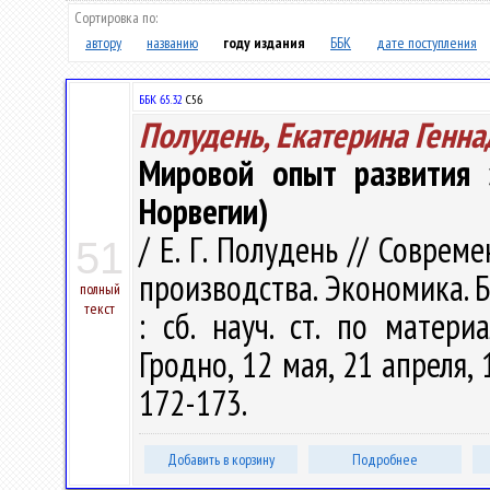
Сортировка по:
автору
названию
году издания
ББК
дате поступления
ББК 65.32
С56
Полудень, Екатерина Генна
Мировой опыт развития 
Норвегии)
/ Е. Г. Полудень // Соврем
51
производства. Экономика. 
полный
текст
: сб. науч. ст. по матери
Гродно, 12 мая, 21 апреля, 1
172-173.
Добавить в корзину
Подробнее