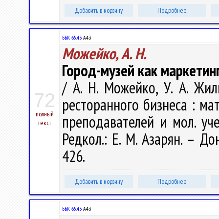
Добавить в корзину
Подробнее
ББК 65.43
А43
Можейко, А. Н.
Город-музей как маркетин
/ А. Н. Можейко, У. А. Жи
72
ресторанного бизнеса : мат
полный
преподавателей и мол. уче
текст
Редкол.: Е. М. Азарян. – Д
426.
Добавить в корзину
Подробнее
ББК 65.43
А43