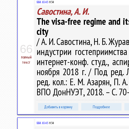
ББК 65.43
Н34
Савостина, А. И.
The visa-free regime and it
city
/ А. И. Савостина, Н. Б. Жу
66
индустрии гостеприимства 
полный
интернет-конф. студ., аспи
текст
ноября 2018 г. / Под ред. Л.
ред. кол.: Е. М. Азарян, П. 
ВПО ДонНУЭТ, 2018. – С. 70
Добавить в корзину
Подробнее
ББК 65.43
Н34