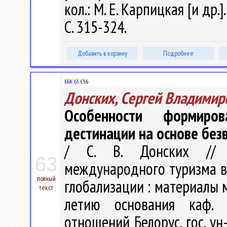
кол.: М. Е. Карпицкая [и др.
С. 315-324.
Добавить в корзину
Подробнее
ББК 65.
С56
Донских, Сергей Владимир
Особенности формиров
дестинации на основе без
/ С. В. Донских // С
63
международного туризма в 
полный
глобализации : материалы м
текст
летию основания каф. 
отношений Белорус. гос. ун-