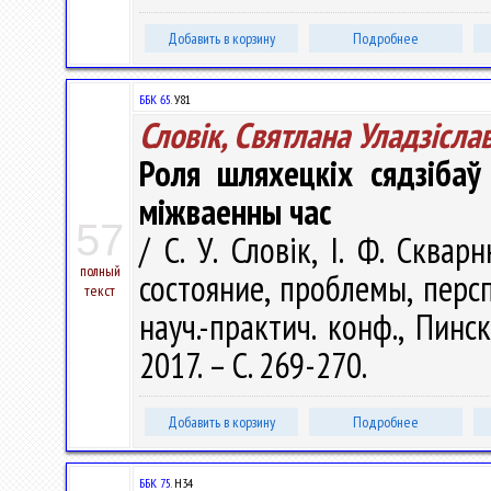
Добавить в корзину
Подробнее
ББК 65.
У81
Словік, Святлана Уладзісла
Роля шляхецкіх сядзібаў
міжваенны час
57
/ С. У. Словік, І. Ф. Сква
полный
состояние, проблемы, перс
текст
науч.-практич. конф., Пинс
2017. – С. 269-270.
Добавить в корзину
Подробнее
ББК 75.
Н34