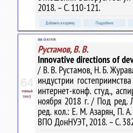
2018. – С. 110-121.
Добавить в корзину
Подробнее
ББК 65.43
Н34
Рустамов, В. В.
Innovative directions of de
/ В. В. Рустамов, Н. Б. Жу
индустрии гостеприимства 
64
интернет-конф. студ., аспи
полный
текст
ноября 2018 г. / Под ред. Л.
ред. кол.: Е. М. Азарян, П. 
ВПО ДонНУЭТ, 2018. – С. 38