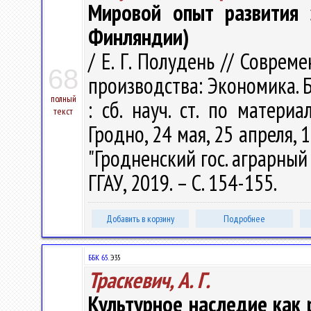
Мировой опыт развития 
Финляндии)
/ Е. Г. Полудень // Соврем
68
производства: Экономика. 
полный
: сб. науч. ст. по материа
текст
Гродно, 24 мая, 25 апреля,
"Гродненский гос. аграрный у
ГГАУ, 2019. – С. 154-155.
Добавить в корзину
Подробнее
ББК 65.
Э35
Траскевич, А. Г.
Культурное наследие как 