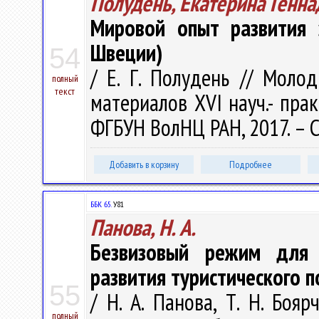
Полудень, Екатерина Генна
Мировой опыт развития 
Швеции)
54
/ Е. Г. Полудень // Моло
полный
текст
материалов XVI науч.- прак
ФГБУН ВолНЦ РАН, 2017. – С
Добавить в корзину
Подробнее
ББК 65.
У81
Панова, Н. А.
Безвизовый режим для 
развития туристического 
55
/ Н. А. Панова, Т. Н. Боя
полный