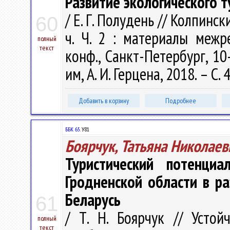
Развитие экологического т
/ Е. Г. Полудень // Колпинс
60
ч. Ч. 2 : материалы межре
полный
текст
конф., Санкт-Петербург, 10
им, А. И. Герцена, 2018. – С.
Добавить в корзину
Подробнее
ББК 65.
У81
Боярчук, Татьяна Николаев
Туристический потенциа
Гродненской области в ра
Беларусь
61
/ Т. Н. Боярчук // Устой
полный
текст