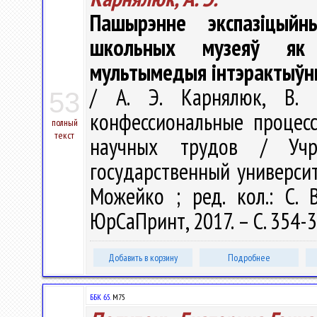
Пашырэнне экспазіцый
школьных музеяў як 
мультымедыя інтэрактыўн
/ А. Э. Карнялюк, В. 
53
конфессиональные процес
полный
текст
научных трудов / Учре
государственный университе
Можейко ; ред. кол.: С. 
ЮрСаПринт, 2017. – С. 354-
Добавить в корзину
Подробнее
ББК 65.
М75