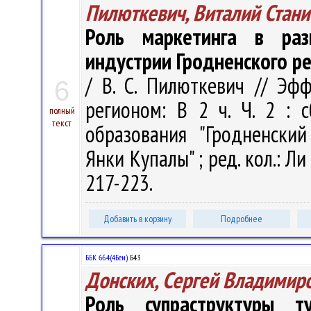
Пилюткевич, Виталий Стани
Роль маркетинга в раз
индустрии Гродненского р
/ В. С. Пилюткевич // Эф
6
регионом: В 2 ч. Ч. 2 : 
полный
текст
образования "Гродненски
Янки Купалы" ; ред. кол.: Ли 
217-223.
Добавить в корзину
Подробнее
ББК 66.4(4Беи)
Б43
Донских, Сергей Владимир
Роль супраструктуры т