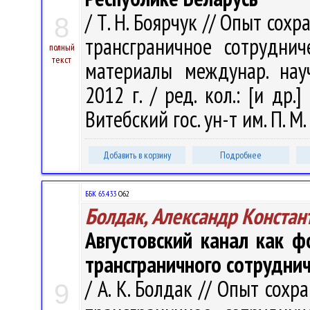
/ Т. Н. Боярчук // Опыт сох
8
трансграничное сотруднич
полный
текст
материалы междунар. науч.
2012 г. / ред. кол.: [и др.]
Витебский гос. ун-т им. П. М
Добавить в корзину
Подробнее
ББК 65.433
О62
Болдак, Александр Констан
Августовский канал как ф
трансграничного сотруднич
/ А. К. Болдак // Опыт сох
9