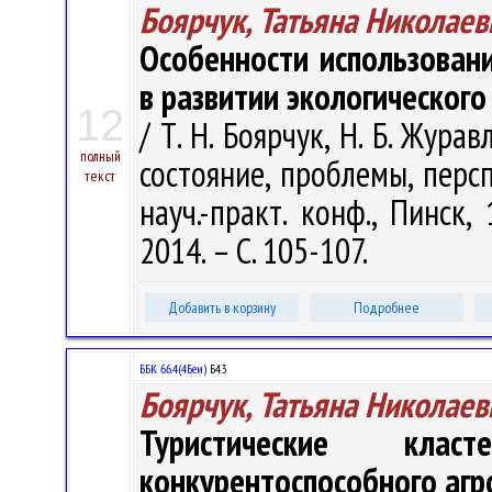
Боярчук, Татьяна Николаев
Особенности использован
в развитии экологического
12
/ Т. Н. Боярчук, Н. Б. Жур
полный
состояние, проблемы, персп
текст
науч.-практ. конф., Пинск,
2014. – С. 105-107.
Добавить в корзину
Подробнее
ББК 66.4(4Беи)
Б43
Боярчук, Татьяна Николаев
Туристические кла
конкурентоспособного агр