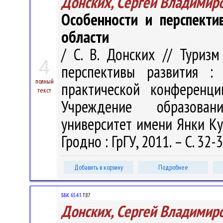
Донских, Сергей Владимир
Особенности и перспекти
области
/ С. В. Донских // Туризм
4
перспективы развития : 
полный
практической конференци
текст
Учреждение образован
университет имени Янки Купа
Гродно : ГрГУ, 2011. – С. 32-3
Добавить в корзину
Подробнее
ББК 65.43
Т87
Донских, Сергей Владимир