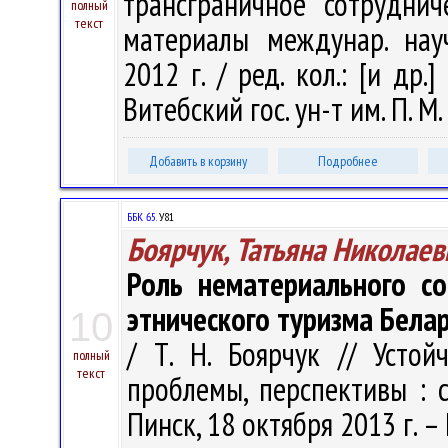
трансграничное сотруднич
полный
текст
материалы междунар. науч.
2012 г. / ред. кол.: [и др.]
Витебский гос. ун-т им. П. М
Добавить в корзину
Подробнее
ББК 65.
У81
Боярчук, Татьяна Николаев
Роль нематериального со
этнического туризма Бела
10
/ Т. Н. Боярчук // Устой
полный
текст
проблемы, перспективы : сб
Пинск, 18 октября 2013 г. – 