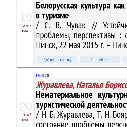
Белорусская культура ка
в туризме
19
/ С. В. Чувак // Устойч
полный
текст
проблемы, перспективы : сб
Пинск, 22 мая 2015 г. – Пинс
Добавить в корзину
Подробнее
ББК 65.
У81
Журавлева, Наталья Борис
Нематериальное культур
туристической деятельнос
20
/ Н. Б. Журавлева, Т. Н. Б
полный
текст
состояние, проблемы, перспе