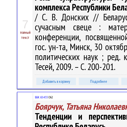
комплекса Республики Бел
/ С. В. Донских // Белар
7
сучасным свеце : мате
полный
конференции, посвященно
текст
гос. ун-та, Минск, 30 октяб
политических наук ; ред. к
Тесей, 2009. – С. 200-201.
Добавить в корзину
Подробнее
ББК 65.433
О62
Боярчук, Татьяна Николаев
Тенденции и перспектив
Республике Беларусь