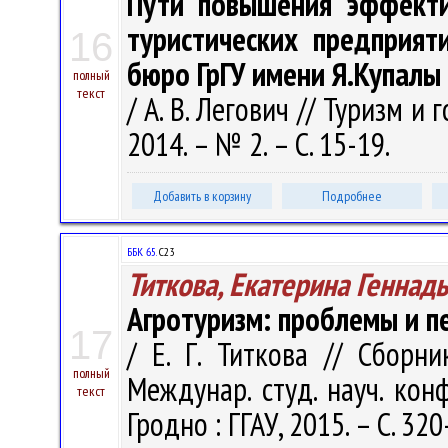
Пути повышения эффекти
туристических предприят
16
бюро ГрГУ имени Я.Купалы
полный
текст
/ А. В. Легович // Туризм и
2014. – № 2. – С. 15-19.
Добавить в корзину
Подробнее
ББК 65.
С23
Титкова, Екатерина Геннад
Агротуризм: проблемы и п
17
/ Е. Г. Титкова // Сборн
полный
Междунар. студ. науч. конф
текст
Гродно : ГГАУ, 2015. – С. 32