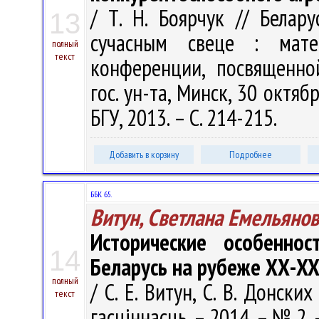
/ Т. Н. Боярчук // Белар
13
сучасным свеце : мат
полный
текст
конференции, посвященно
гос. ун-та, Минск, 30 октя
БГУ, 2013. – С. 214-215.
Добавить в корзину
Подробнее
ББК 65.
Витун, Светлана Емельяно
Исторические особеннос
14
Беларусь на рубеже ХХ-XXI
полный
/ С. Е. Витун, С. В. Донск
текст
гасціннасць. – 2014. – № 2. 