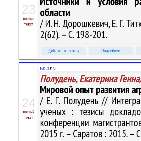
Источники и условия ра
23
области
полный
/ И. Н. Дорошкевич, Е. Г. Ти
текст
2(62). – С. 198-201.
Добавить в корзину
Подробнее
ББК 72.
И73
Полудень, Екатерина Генна
Мировой опыт развития аг
/ Е. Г. Полудень // Интег
24
ученых : тезисы докладо
полный
текст
конференции магистрантов
2015 г. – Саратов : 2015. – 