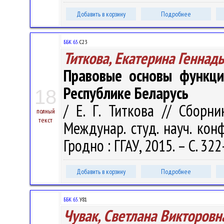
Добавить в корзину
Подробнее
ББК 65.
С23
Титкова, Екатерина Геннад
Правовые основы функци
Республике Беларусь
18
/ Е. Г. Титкова // Сборн
полный
текст
Междунар. студ. науч. конф
Гродно : ГГАУ, 2015. – С. 32
Добавить в корзину
Подробнее
ББК 65.
У81
Чувак, Светлана Викторовн