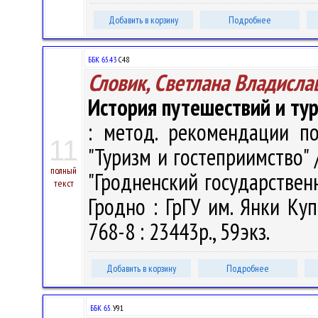
Добавить в корзину
Подробнее
ББК 65.43
С48
Словик, Светлана Владисла
История путешествий и ту
: метод. рекомендации по
11
"Туризм и гостеприимство" 
полный
"Гродненский государствен
текст
Гродно : ГрГУ им. Янки Куп
768-8 : 23443р., 59экз.
Добавить в корзину
Подробнее
ББК 65.
У91