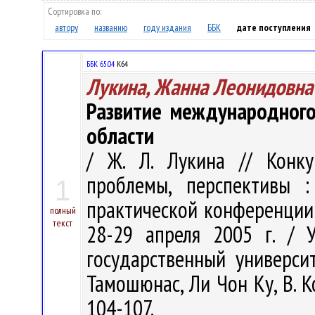
Сортировка по:
автору
названию
году издания
ББК
дате поступления
ББК 65.04
К64
Лукина, Жанна Леонидовна
Развитие международного
области
/ Ж. Л. Лукина // Конкур
проблемы, перспективы 
1
практической конференции: в
полный
текст
28-29 апреля 2005 г. / 
государственный университ
Тамошюнас, Ли Чон Ку, В. Ко
104-107.