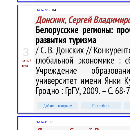
ББК 65.291.2
К64
Донских, Сергей Владимир
Белорусские регионы: пр
развития туризма
/ С. В. Донских // Конкуре
3
глобальной экономике : с
полный
текст
Учреждение образован
университет имени Янки Куп
Гродно : ГрГУ, 2009. – С. 68-
Добавить в корзину
Подробнее
ББК 65.43
Т87