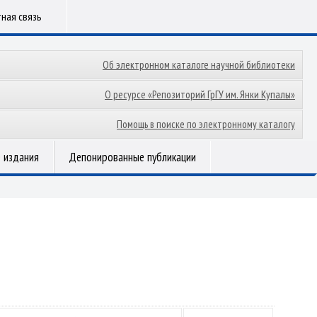
ная связь
Об электронном каталоге научной библиотеки
О ресурсе «Репозиторий ГрГУ им. Янки Купалы»
Помощь в поиске по электронному каталогу
 издания
Депонированные публикации