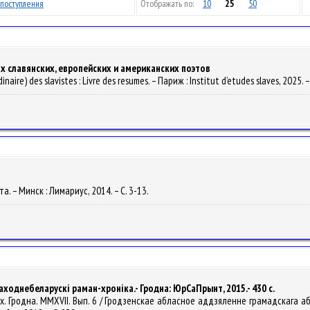
поступления
Отображать по:
10
25
50
ах славянских, европейских и американских поэтов
inaire) des slavistes : Livre des resumes. – Париж : Institut d’etudes slaves, 2025. 
та. – Минск : Лимариус, 2014. – С. 3-13.
: заходнебеларускі раман-хроніка.- Гродна: ЮрСаПрынт, 2015.- 430 с.
ах. Гродна. ММXVII. Вып. 6 / Гродзенскае абласное аддзяленне грамадскага аб'я