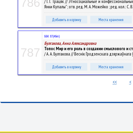
786
/ I. I. Трацяк // Этносоциальные и конфессионал
Янки Купалы" ; отв. ред. М. А. Можейко ; ред. кол.: С.
Добавить в корзину
Места хранения
ББК 87.(4Беі)
Булгакова, Анна Александровна
Топос Мир и его роль в создании смыслового и 
787
/ А. А. Булгакова // Веснік Гродзенскага дзяржаўнага ўн
Добавить в корзину
Места хранения
<<
<