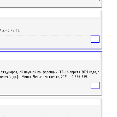
 3. – С. 45-52.
Статья
ы Международной научной конференции (15–16 апреля 2021 года, г.
ич [и др.]. – Минск : Четыре четверти, 2021. – С. 356-359.
Статья