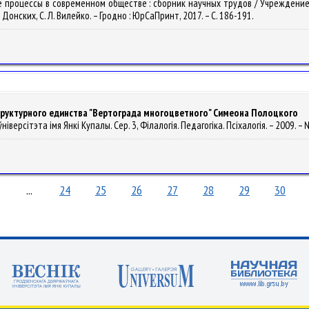
ьные процессы в современном обществе : сборник научных трудов / Учрежден
 В. Донских, С. Л. Вилейко. – Гродно : ЮрСаПринт, 2017. – С. 186-191.
структурного единства "Вертограда многоцветного" Симеона Полоцкого
іверсітэта імя Янкі Купалы. Сер. 3, Філалогія. Педагогіка. Псіхалогія. – 2009. – №
...
24
25
26
27
28
29
30