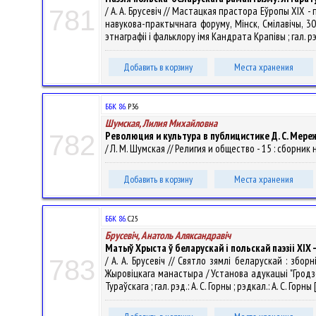
/ А. А. Брусевіч // Мастацкая прастора Еўропы XIX 
781
навукова-практычнага форуму, Мінск, Смілавічы, 3
этнаграфіі і фальклору імя Кандрата Крапівы ; гал. рэд. 
Добавить в корзину
Места хранения
ББК 86.
Р36
Шумская, Лилия Михайловна
Революция и культура в публицистике Д. С. Мереж
782
/ Л. М. Шумская // Религия и общество - 15 : сборник н
Добавить в корзину
Места хранения
ББК 86.
С25
Брусевіч, Анатоль Аляксандравіч
Матыў Хрыста ў беларускай і польскай паэзіі ХІХ 
/ А. А. Брусевіч // Святло зямлі беларускай : з
783
Жыровіцкага манастыра / Установа адукацыі "Гродзе
Тураўскага ; гал. рэд.: А. С. Горны ; рэдкал.: А. С. Горн