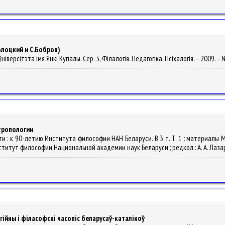
олоцкий и С.Бобров)
іверсітэта імя Янкі Купалы. Сер. 3, Філалогія. Педагогіка. Псіхалогія. – 2009. – №
нтропологии
сти : к 90-летию Института философии НАН Беларуси. В 3 т. Т. 1 : материал
итут философии Национальной академии наук Беларуси ; редкол.: А. А. Лазарев
ігійны і філасофскі часопіс беларусаў-каталікоў