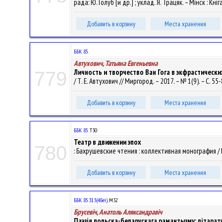
рада: Ю. Голуб [и др.] ; уклад. Я. Трацяк. – Мінск : Кніг
Добавить в корзину
Места хранения
ББК 85.
Автухович, Татьяна Евгеньевна
Личность и творчество Ван Гога в экфрастически
779
/ Т. Е. Автухович // Миргород. – 2017. – № 1(9). – С. 55
Добавить в корзину
Места хранения
ББК 85.
Т30
Театр в движении эпох
780
: Бахрушевские чтения : коллективная монография / И. А
Добавить в корзину
Места хранения
ББК 85.313(4Беі)
М32
Брусевіч, Анатоль Аляксандравіч
Паэзія польска-беларускага рамантызму: літара