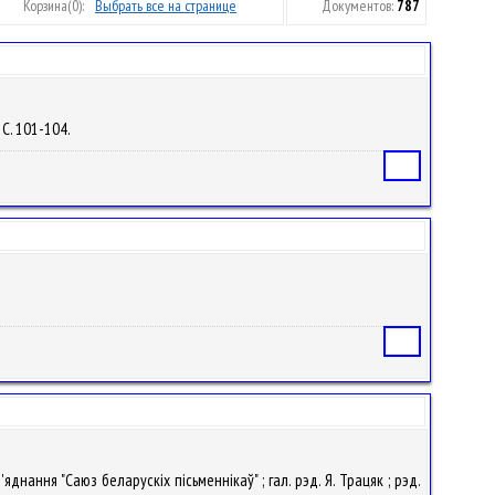
Корзина
(0):
Выбрать все на странице
Документов:
787
– С. 101-104.
Статья
Статья
днання "Саюз беларускіх пісьменнікаў" ; гал. рэд. Я. Трацяк ; рэд.