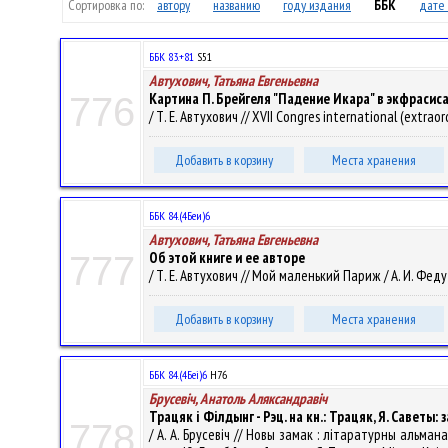
Сортировка по:
автору
названию
году издания
ББК
дате 
ББК 83.+81
S51
Автухович, Татьяна Евгеньевна
Картина П. Брейгеля "Падение Икара" в экфрасис
776
/ Т. Е. Автухович // XVII Congres international (extraord
Добавить в корзину
Места хранения
ББК 84.(4Беи)6
Автухович, Татьяна Евгеньевна
Об этой книге и ее авторе
777
/ Т. Е. Автухович // Мой маленький Париж / А. И. Феду
Добавить в корзину
Места хранения
ББК 84.(4Беі)6
Н76
Брусевіч, Анатоль Аляксандравіч
Трацяк і Філдынг - Рэц. на кн.: Трацяк, Я. Саветы
778
/ А. А. Брусевіч // Новы замак : літаратурны альман