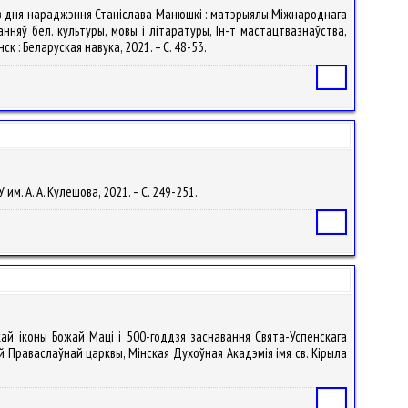
дзя з дня нараджэння Станіслава Манюшкі : матэрыялы Міжнароднага
анняў бел. культуры, мовы і літаратуры, Ін-т мастацтвазнаўства,
інск : Беларуская навука, 2021. – С. 48-53.
Статья
 им. А. А. Кулешова, 2021. – С. 249-251.
Статья
кай іконы Божай Маці і 500-годдзя заснавання Свята-Успенскага
й Праваслаўнай царквы, Мінская Духоўная Акадэмія імя св. Кірыла
Статья