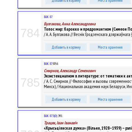
Добавить в корзину
Места хранения
ББК 87.
Булгакова, Анна Александровна
Топос мир: барокко и предромантизм (Симеон П
784
/ А. А. Булгакова // Веснік Гродзенскага дзяржаўнага ўн
Добавить в корзину
Места хранения
ББК 87.
Ф56
Смирнов, Александр Семенович
Экзистенциализм в литературе: от тематики к а
785
/ А. С. Смирнов // Философия и вызовы современно
Минск) / Национальная академия наук Беларуси, Инст
Добавить в корзину
Места хранения
ББК 87.3(0)
Э91
Трацяк, Iван Iванавiч
«Хрысьціянская думка» (Вільня, 1928–1939) – рэл