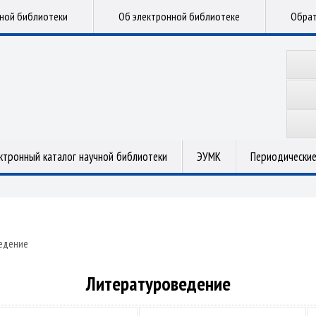
чной библиотеки
Об электронной библиотеке
Обрат
ктронный каталог научной библиотеки
ЭУМК
Периодические
едение
Литературоведение