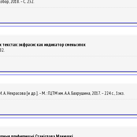
азбор, 2018. – С. 232.
х текстах: экфрасис как индикатор смены эпох
-82.
. Некрасова [и др.]. – М. : ГЦТМ им. А.А. Бахрушина, 2017. – 224 с., 1экз.
турныя прэферэнцыі Станіслава Манюшкі