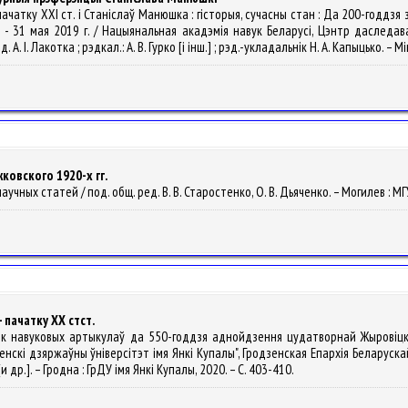
- пачатку XXI ст. і Станіслаў Манюшка : гісторыя, сучасны стан : Да 200-год
0 - 31 мая 2019 г. / Нацыянальная акадэмія навук Беларусі, Цэнтр даследав
А. І. Лакотка ; рэдкал.: А. В. Гурко [і інш.] ; рэд.-укладальнік Н. А. Капыцько. – М
ковского 1920-х гг.
аучных статей / под. общ. ред. В. В. Старостенко, О. В. Дьяченко. – Могилев : МГУ
– пачатку ХХ стст.
борнік навуковых артыкулаў да 550-годдзя аднойдзення цудатворнай Жыровіц
нскі дзяржаўны ўніверсітэт імя Янкі Купалы", Гродзенская Епархія Беларуска
ы [и др.]. – Гродна : ГрДУ імя Янкі Купалы, 2020. – С. 403-410.