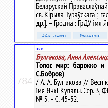
Беларускай Праваслаўнай
св. Кірыла Тураўскага ; гал.
др.]. – Гродна : ГрДУ імя 
Добавить в корзину
Места хранения
ББК 87.
Булгакова, Анна Алексан
Топос мир: барокко и
С.Бобров)
784
/ А. А. Булгакова // Весн
імя Янкі Купалы. Сер. 3, Фі
№ 3. – С. 45-52.