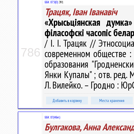
ББК 87.3(0)
Э91
Трацяк, Iван Iванавiч
«Хрысьціянская думка»
філасофскі часопіс бела
/ I. I. Трацяк // Этносо
786
современном обществе :
образования "Гродненск
Янки Купалы" ; отв. ред. М.
Л. Вилейко. – Гродно : Юр
Добавить в корзину
Места хранения
ББК 87.(4Беі)
Булгакова, Анна Алексан