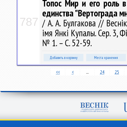
Топос Мир и его роль в
единства "Вертограда м
787
/ А. А. Булгакова // Весн
імя Янкі Купалы. Сер. 3, Фі
№ 1. – С. 52-59.
Добавить в корзину
Места хранения
<<
<
...
24
25