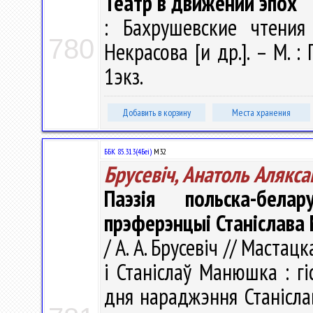
Театр в движении эпох
: Бахрушевские чтения
780
Некрасова [и др.]. – М. :
1экз.
Добавить в корзину
Места хранения
ББК 85.313(4Беі)
М32
Брусевіч, Анатоль Алякса
Паэзія польска-бела
прэферэнцыі Станіслава
/ А. А. Брусевіч // Мастац
і Станіслаў Манюшка : гі
дня нараджэння Станісл