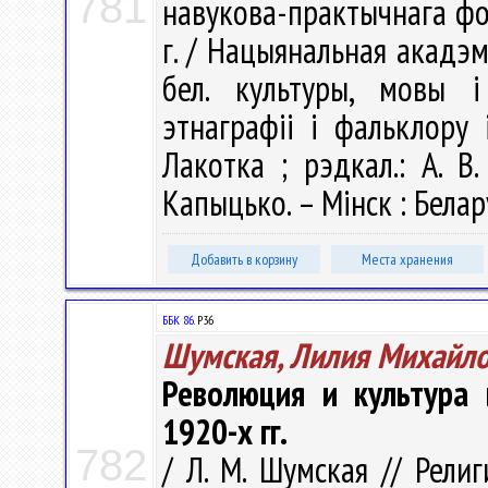
781
навукова-практычнага фор
г. / Нацыянальная акадэм
бел. культуры, мовы і 
этнаграфіі і фальклору 
Лакотка ; рэдкал.: А. В. 
Капыцько. – Мінск : Белару
Добавить в корзину
Места хранения
ББК 86.
Р36
Шумская, Лилия Михайл
Революция и культура 
1920-х гг.
782
/ Л. М. Шумская // Рели