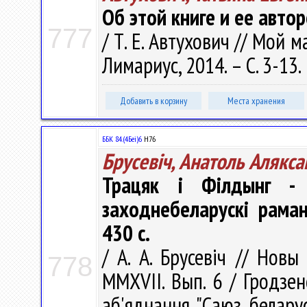
Об этой книге и ее автор
777
/ Т. Е. Автухович // Мой 
Лимариус, 2014. – С. 3-13.
Добавить в корзину
Места хранения
ББК 84.(4Беі)6
Н76
Брусевіч, Анатоль Алякса
Трацяк і Філдынг - 
заходнебеларускі раман
430 с.
/ А. А. Брусевіч // Новы
778
ММXVII. Вып. 6 / Гродзе
аб'яднання "Саюз беларуск