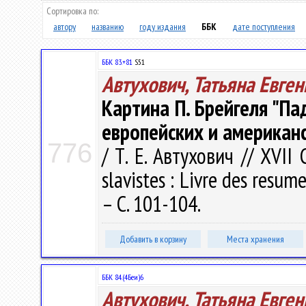
Сортировка по:
автору
названию
году издания
ББК
дате поступления
ББК 83.+81
S51
Автухович, Татьяна Евге
Картина П. Брейгеля "Па
европейских и американ
776
/ Т. Е. Автухович // XVII 
slavistes : Livre des resume
– С. 101-104.
Добавить в корзину
Места хранения
ББК 84.(4Беи)6
Автухович, Татьяна Евге