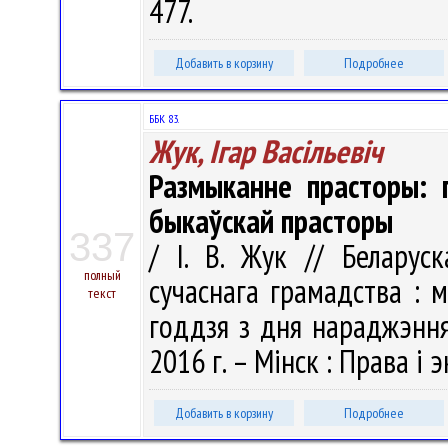
477.
Добавить в корзину
Подробнее
ББК 83.
Жук, Ігар Васільевіч
Размыканне прасторы: 
быкаўскай прасторы
337
/ І. В. Жук // Беларус
полный
сучаснага грамадства : 
текст
годдзя з дня нараджэння
2016 г. – Мінск : Права і 
Добавить в корзину
Подробнее