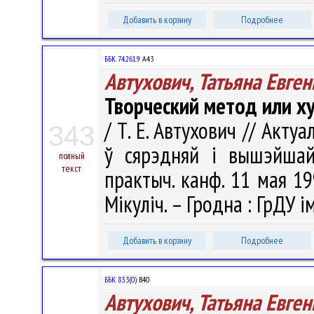
Добавить в корзину
Подробнее
ББК 74.261.9
А43
Автухович, Татьяна Евге
Творческий метод или х
/ Т. Е. Автухович // Акт
343
ў сярэдняй і вышэйшай
полный
текст
практыч. канф. 11 мая 1999
Мікуліч. – Гродна : ГрДУ і
Добавить в корзину
Подробнее
ББК 83.3(0)
В40
Автухович, Татьяна Евге