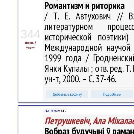
Романтизм и риторика
/ Т. Е. Автухович // 
литературном проце
344
исторической поэтики)
полный
Международной научой к
текст
1999 года / Гродненски
Янки Купалы ; отв. ред. Т.
ун-т, 2000. – С. 37-46.
Добавить в корзину
Подробнее
ББК 74.261.9
А43
Петрушкевіч, Ала Мікала
Вобраз будучыні ў раман