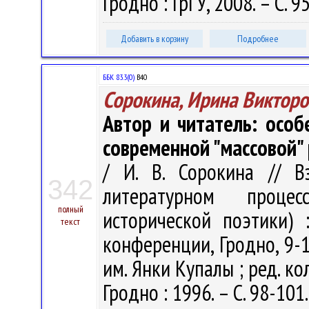
Гродно : ГрГУ, 2008. – С. 9
Добавить в корзину
Подробнее
ББК 83.3(0)
В40
Сорокина, Ирина Викторо
Автор и читатель: особ
современной "массовой"
/ И. В. Сорокина // В
342
литературном проце
полный
исторической поэтики)
текст
конференции, Гродно, 9-12
им. Янки Купалы ; ред. кол.
Гродно : 1996. – С. 98-101