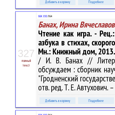
Добавить в корзину
Подробнее
ББК 83.0
Л64
Банах, Ирина Вячеславов
Чтение как игра. - Рец
азбука в стихах, скорого
Мн.: Книжный дом, 2013. 
327
/ И. В. Банах // Литер
полный
текст
обсуждаем : сборник нау
"Гродненский государств
отв. ред. Т. Е. Автухович.
Добавить в корзину
Подробнее
ББК 83.0
Л64