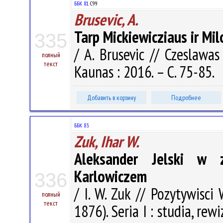
ББК 81.
С99
Brusevic, A.
Tarp Mickiewicziaus ir Mi
335
/ A. Brusevic // Czeslawa
полный
текст
Kaunas : 2016. – С. 75-85.
Добавить в корзину
Подробнее
ББК 83.
Zuk, Ihar W.
Aleksander Jelski w z
Karlowiczem
336
/ I. W. Zuk // Pozytywisc
полный
текст
1876). Seria I : studia, rew