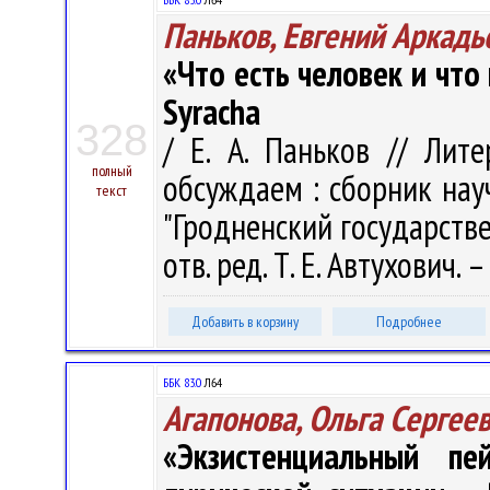
Паньков, Евгений Аркадь
«Что есть человек и что п
Syracha
328
/ Е. А. Паньков // Лите
полный
обсуждаем : сборник нау
текст
"Гродненский государств
отв. ред. Т. Е. Автухович.
Добавить в корзину
Подробнее
ББК 83.0
Л64
Агапонова, Ольга Сергее
«Экзистенциальный пе