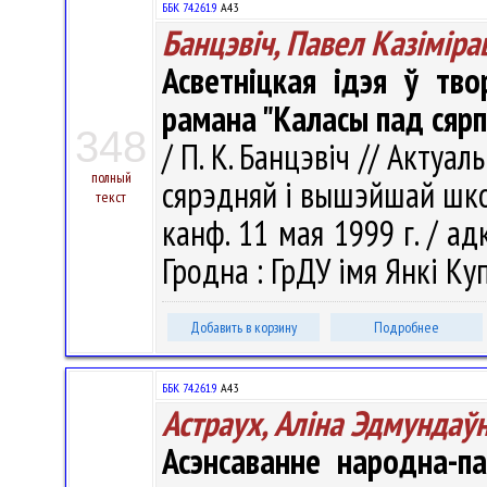
ББК 74.261.9
А43
Банцэвіч, Павел Казіміра
Асветніцкая ідэя ў тво
рамана "Каласы пад сярп
348
/ П. К. Банцэвіч // Акту
полный
сярэдняй і вышэйшай шко
текст
канф. 11 мая 1999 г. / адка
Гродна : ГрДУ імя Янкі Куп
Добавить в корзину
Подробнее
ББК 74.261.9
А43
Астраух, Алiна Эдмундаў
Асэнсаванне народна-п