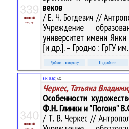
веков
339
/ Е. Ч. Богдевич // Антропо
полный
текст
Учреждение образова
университет имени Янки К
[и др.]. – Гродно : ГрГУ им
Добавить в корзину
Подробнее
ББК 83.3(0)
А72
Черкес, Татьяна Владими
Особенности художеств
Ф.Н. Глинки и "Погоня" В
340
/ Т. В. Черкес // Антропол
полный
Учреждение образова
текст