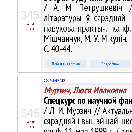
/ А. М. Петрушкевіч 
345
літаратуры ў сярэдняй
полный
навукова-практыч. канф.
текст
Мішчанчук, М. У. Мікуліч.
С. 40-44.
Добавить в корзину
Подробнее
ББК 74.261.9
А43
Мурзич, Люся Ивановна
Спецкурс по научной фа
/ Л. И. Мурзич // Актуа
346
сярэдняй і вышэйшай шко
полный
текст
канф. 11 мая 1999 г. / адка