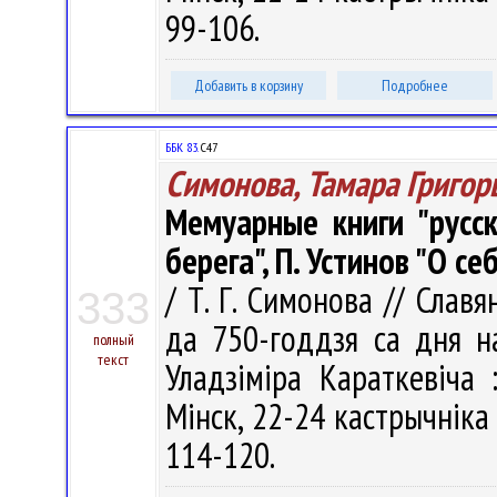
99-106.
Добавить в корзину
Подробнее
ББК 83.
С47
Симонова, Тамара Григор
Мемуарные книги "русск
берега", П. Устинов "О с
/ Т. Г. Симонова // Славя
333
да 750-годдзя са дня н
полный
текст
Уладзіміра Караткевіча 
Мінск, 22-24 кастрычніка 2
114-120.