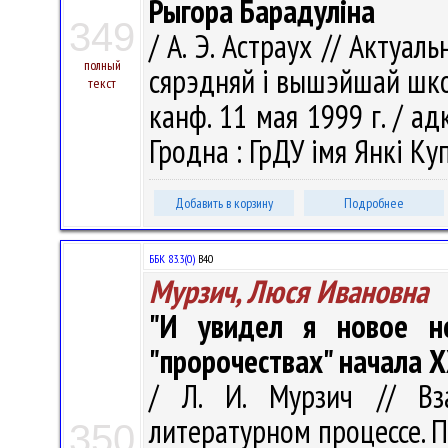
Рыгора Барадуліна
349
/ А. Э. Астраух // Актуа
полный
сярэдняй і вышэйшай шко
текст
канф. 11 мая 1999 г. / адка
Гродна : ГрДУ імя Янкі Куп
Добавить в корзину
Подробнее
ББК 83.3(0)
В40
Мурзич, Люся Ивановна
"И увидел я новое н
"пророчествах" начала Х
/ Л. И. Мурзич // Вз
литературном процессе. 
350