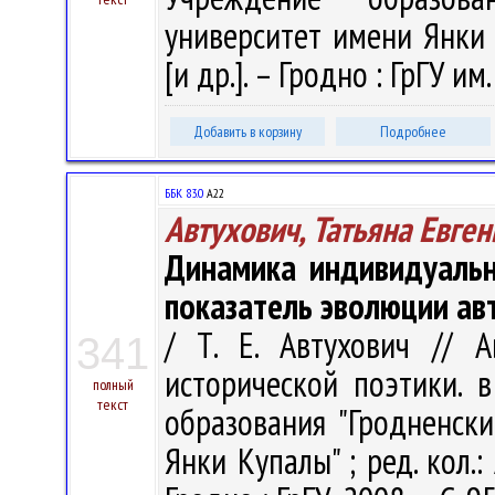
университет имени Янки К
[и др.]. – Гродно : ГрГУ и
Добавить в корзину
Подробнее
ББК 83.0
А22
Автухович, Татьяна Евге
Динамика индивидуальн
показатель эволюции ав
/ Т. Е. Автухович // 
341
исторической поэтики. в 
полный
текст
образования "Гродненск
Янки Купалы" ; ред. кол.: 