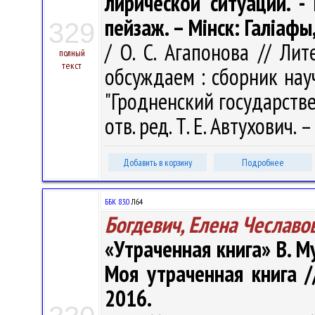
лирической ситуации. - 
пейзаж. – Мінск: Галіафы
329
/ О. С. Агапонова // Ли
полный
текст
обсуждаем : сборник нау
"Гродненский государств
отв. ред. Т. Е. Автухович.
Добавить в корзину
Подробнее
ББК 83.0
Л64
Богдевич, Елена Чеславо
«Утраченная книга» В. М
Моя утраченная книга /
2016. 