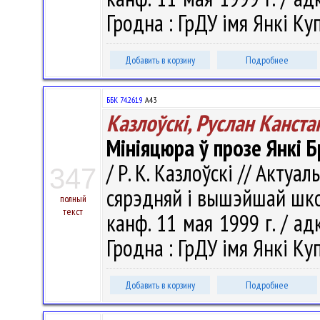
Гродна : ГрДУ імя Янкі Куп
Добавить в корзину
Подробнее
ББК 74.261.9
А43
Казлоўскі, Руслан Канста
Мініяцюра ў прозе Янкі 
/ Р. К. Казлоўскі // Акту
347
сярэдняй і вышэйшай шко
полный
текст
канф. 11 мая 1999 г. / адка
Гродна : ГрДУ імя Янкі Куп
Добавить в корзину
Подробнее