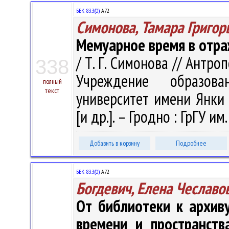
ББК 83.3(0)
А72
Симонова, Тамара Григор
Мемуарное время в отра
/ Т. Г. Симонова // Антропо
338
Учреждение образова
полный
текст
университет имени Янки К
[и др.]. – Гродно : ГрГУ и
Добавить в корзину
Подробнее
ББК 83.3(0)
А72
Богдевич, Елена Чеславо
От библиотеки к архив
времени и пространств