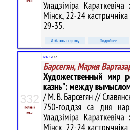
текст
Уладзіміра Караткевіча 
Мінск, 22-24 кастрычніка 2
29-35.
Добавить в корзину
Подробнее
ББК 83.
С47
Барсегян, Мария Вартаза
Художественный мир р
казнь": между вымыслом
/ М. В. Барсегян // Славян
332
750-годдзя са дня нар
полный
текст
Уладзіміра Караткевіча 
Мінск, 22-24 кастрычніка 2