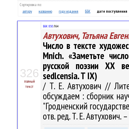
Сортировка по:
автору
названию
году издания
ББК
дате поступления
ББК 83.0
Л64
Автухович, Татьяна Евге
Число в тексте художест
Mnich. «Заметьте числ
русской поэзии ХХ век
326
sedlcensia. T IX)
полный
/ Т. Е. Автухович // Ли
текст
обсуждаем : сборник нау
"Гродненский государств
отв. ред. Т. Е. Автухович.