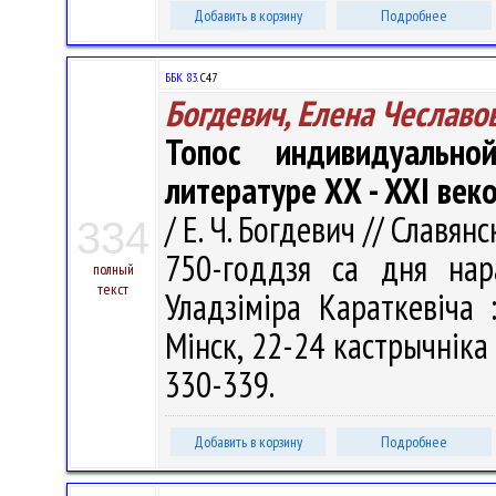
Добавить в корзину
Подробнее
ББК 83.
С47
Богдевич, Елена Чеславо
Топос индивидуальн
литературе ХХ - XXI век
/ Е. Ч. Богдевич // Славян
334
750-годдзя са дня нар
полный
текст
Уладзіміра Караткевіча 
Мінск, 22-24 кастрычніка 2
330-339.
Добавить в корзину
Подробнее