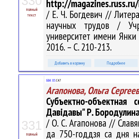
330
http://magazines.russ.r
полный
/ Е. Ч. Богдевич // Лите
текст
научных трудов / Учр
университет имени Янки К
2016. – С. 210-213.
Добавить в корзину
Подробнее
ББК 83.
С47
Агапонова, Ольга Сергее
Субъектно-объектная
Давідавы" Р. Бородулин
/ О. С. Агапонова // Слав
331
да 750-годдзя са дня н
полный