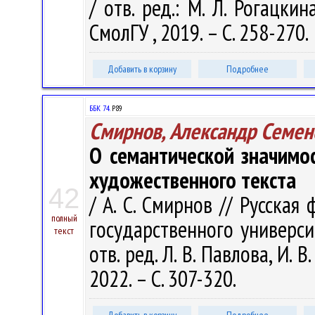
/ отв. ред.: М. Л. Рогацки
СмолГУ , 2019. – С. 258-270.
Добавить в корзину
Подробнее
ББК 74.
Р89
Смирнов, Александр Семен
О семантической значимо
художественного текста
42
/ А. С. Смирнов // Русская
полный
государственного университе
текст
отв. ред. Л. В. Павлова, И. 
2022. – С. 307-320.