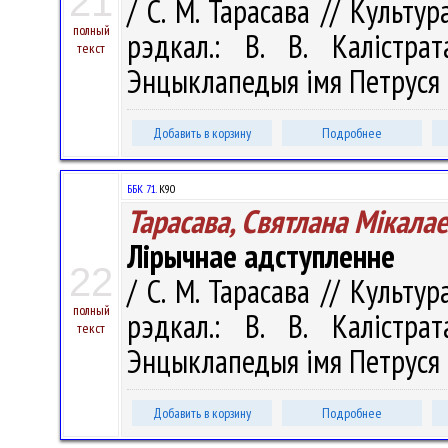
21
/ С. М. Тарасава // Культур
полный
рэдкал.: В. В. Калістра
текст
Энцыклапедыя імя Петруся Бр
Добавить в корзину
Подробнее
ББК 71.
К90
Тарасава, Святлана Мікала
Лірычнае адступленне
22
/ С. М. Тарасава // Культур
полный
рэдкал.: В. В. Калістра
текст
Энцыклапедыя імя Петруся Б
Добавить в корзину
Подробнее