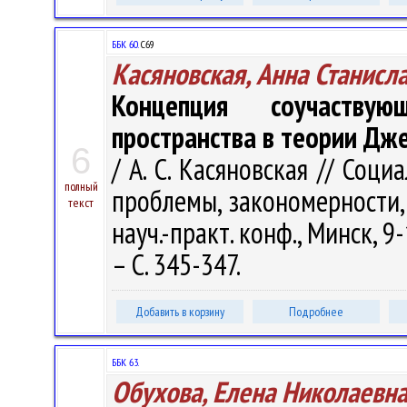
ББК 60.
С69
Касяновская, Анна Станисл
Концепция соучаствую
пространства в теории Дж
6
/ А. С. Касяновская // Соц
полный
проблемы, закономерности,
текст
науч.-практ. конф., Минск, 9
– С. 345-347.
Добавить в корзину
Подробнее
ББК 63.
Обухова, Елена Николаевн