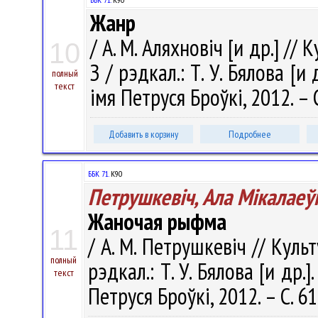
Жанр
/ А. М. Аляхновіч [и др.] // 
10
З / рэдкал.: Т. У. Бялова [
полный
текст
імя Петруся Броўкі, 2012. – 
Добавить в корзину
Подробнее
ББК 71.
К90
Петрушкевіч, Ала Мікалаеў
Жаночая рыфма
11
/ А. М. Петрушкевіч // Культ
полный
рэдкал.: Т. У. Бялова [и др
текст
Петруся Броўкі, 2012. – С. 6