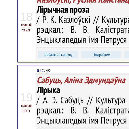
Лірычная проза
18
/ Р. К. Казлоўскі // Культу
полный
рэдкал.: В. В. Калістра
текст
Энцыклапедыя імя Петруся Бр
Добавить в корзину
Подробнее
ББК 71.
К90
Сабуць, Аліна Эдмундаўна
Лірыка
19
/ А. Э. Сабуць // Культура
полный
рэдкал.: В. В. Калістра
текст
Энцыклапедыя імя Петруся Б