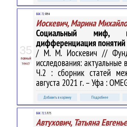
ББК 72.
Ф94
Иоскевич, Марина Михайл
Социальный миф, п
дифференциация понятий
35
/ М. М. Иоскевич // Фу
полный
исследования: актуальные в
текст
Ч.2 : сборник статей меж
августа 2021 г. – Уфа : OME
Добавить в корзину
Подробнее
ББК 72.3
Л75
Автухович, Татьяна Евгень