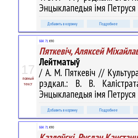
Энцыклапедыя імя Петруся Б
Добавить в корзину
Подробнее
ББК 71.
К90
Пяткевіч, Аляксей Мiхайлав
Лейтматыў
17
/ А. М. Пяткевіч // Культур
полный
рэдкал.: В. В. Калістра
текст
Энцыклапедыя імя Петруся Бр
Добавить в корзину
Подробнее
ББК 71.
К90
Казлоўскі, Руслан Канстанц