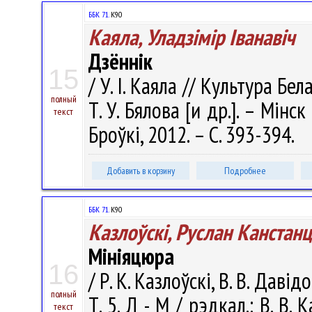
ББК 71.
К90
Каяла, Уладзiмiр Iванавiч
Дзённік
15
/ У. I. Каяла // Культура Бел
полный
Т. У. Бялова [и др.]. – Мін
текст
Броўкі, 2012. – С. 393-394.
Добавить в корзину
Подробнее
ББК 71.
К90
Казлоўскі, Руслан Канстанц
Мініяцюра
16
/ Р. К. Казлоўскі, В. В. Дав
полный
Т. 5. Л - М / рэдкал.: В. В.
текст