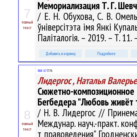
Мемориализация Т. Г. Шевч
7
/ Е. Н. Обухова, С. В. Оме
полный
ўніверсітэта імя Янкі Купалы.
текст
Паліталогія. – 2019. – Т. 11. 
Добавить в корзину
Подробнее
ББК 67.
П76
Лидергос , Наталья Валерь
Сюжетно-композиционн
Бегбедера "Любовь живёт 
/ Н. В. Лидергос // Прине
8
Междунар. науч.-практ. конф.
полный
текст
т правоведения" Гродненский