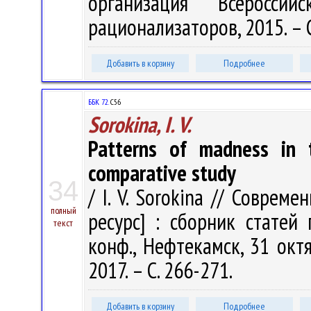
организация Всеросси
рационализаторов, 2015. – 
Добавить в корзину
Подробнее
ББК 72.
С56
Sorokina, I. V.
Patterns of madness in 
comparative study
34
/ I. V. Sorokina // Соврем
полный
ресурс] : сборник статей
текст
конф., Нефтекамск, 31 окт
2017. – С. 266-271.
Добавить в корзину
Подробнее