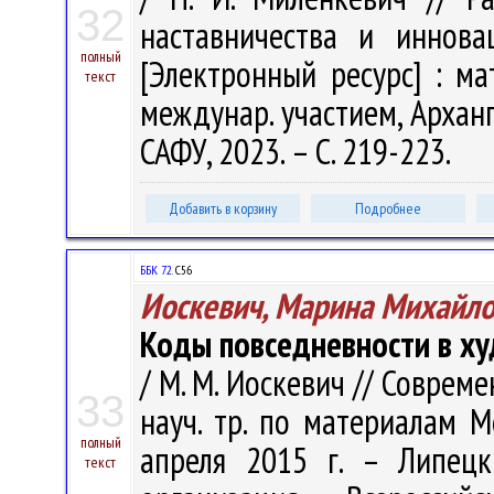
32
наставничества и иннова
полный
[Электронный ресурс] : мат
текст
междунар. участием, Арханге
САФУ, 2023. – С. 219-223.
Добавить в корзину
Подробнее
ББК 72.
С56
Иоскевич, Марина Михайл
Коды повседневности в х
/ М. М. Иоскевич // Соврем
33
науч. тр. по материалам М
полный
апреля 2015 г. – Липецк
текст