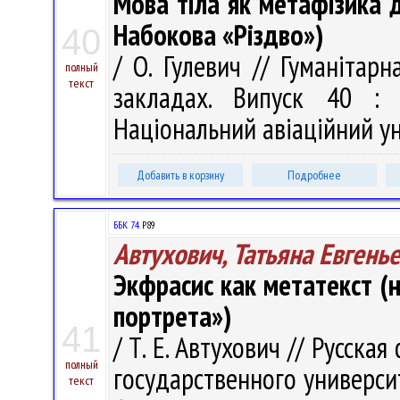
Мова тіла як метафізика д
Набокова «Різдво»)
40
/ О. Гулевич // Гуманітар
полный
текст
закладах. Випуск 40 : 
Національний авіаційний уні
Добавить в корзину
Подробнее
ББК 74.
Р89
Автухович, Татьяна Евгень
Экфрасис как метатекст (н
портрета»)
41
/ Т. Е. Автухович // Русск
полный
государственного университе
текст