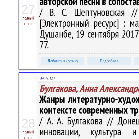
авторской песни в сопост
27
/ В. С. Шептуновская /
полный
[Электронный ресурс] : ма
текст
Душанбе, 19 сентября 2017г
77.
Добавить в корзину
Подробнее
ББК 72.
Д67
Булгакова, Анна Александр
Жанры литературно-худож
контексте современных т
/ А. А. Булгакова // Доне
28
инновации, культура 
полный
текст