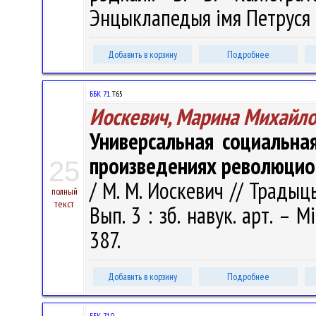
Энцыклапедыя імя Петруся Б
Добавить в корзину
Подробнее
ББК 71.
Т65
Иоскевич, Марина Михайл
Универсальная социальна
произведениях революцио
25
/ М. М. Иоскевич // Традыц
полный
текст
Вып. 3 : зб. навук. арт. – М
387.
Добавить в корзину
Подробнее
ББК 71.0