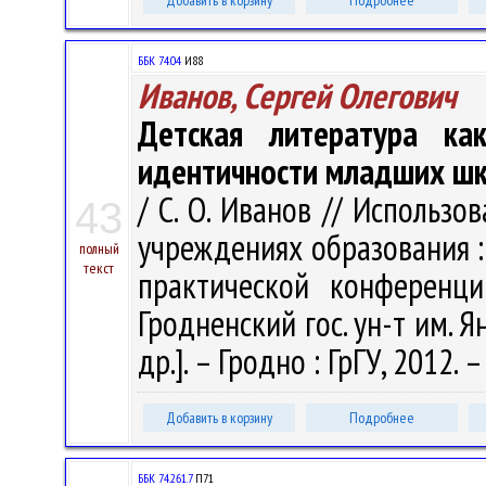
Добавить в корзину
Подробнее
ББК 74.04
И88
Иванов, Сергей Олегович
Детская литература ка
идентичности младших ш
/ С. О. Иванов // Использ
43
учреждениях образования :
полный
текст
практической конференци
Гродненский гос. ун-т им. Ян
др.]. – Гродно : ГрГУ, 2012. 
Добавить в корзину
Подробнее
ББК 74.261.7
П71