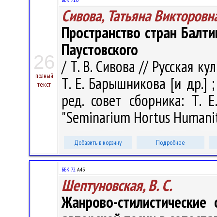
Сивова, Татьяна Викторовн
Пространство стран Балти
Паустовского
26
/ Т. В. Сивова // Русская ку
полный
Т. Е. Барышникова [и др.] 
текст
ред. совет сборника: Т. 
"Seminarium Hortus Humanitat
Добавить в корзину
Подробнее
ББК 72.
А43
Шептуновская, В. С.
Жанрово-стилистические 