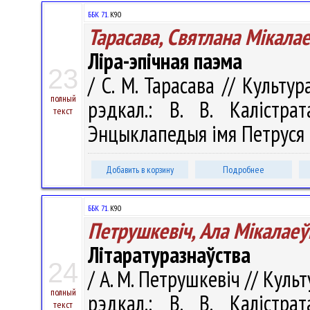
ББК 71.
К90
Тарасава, Святлана Мікала
Ліра-эпічная паэма
23
/ С. М. Тарасава // Культур
полный
рэдкал.: В. В. Калістра
текст
Энцыклапедыя імя Петруся Бр
Добавить в корзину
Подробнее
ББК 71.
К90
Петрушкевіч, Ала Мікалаеў
Літаратуразнаўства
24
/ А. М. Петрушкевіч // Культ
полный
рэдкал.: В. В. Калістра
текст