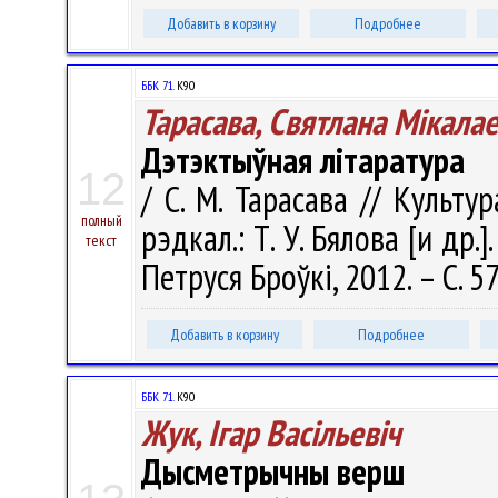
Добавить в корзину
Подробнее
ББК 71.
К90
Тарасава, Святлана Мікала
Дэтэктыўная літаратура
12
/ С. М. Тарасава // Культур
полный
рэдкал.: Т. У. Бялова [и др
текст
Петруся Броўкі, 2012. – С. 5
Добавить в корзину
Подробнее
ББК 71.
К90
Жук, Ігар Васільевіч
Дысметрычны верш