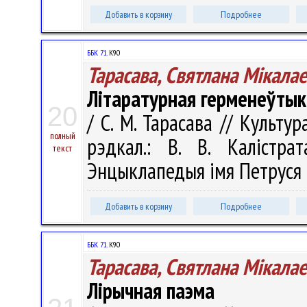
Добавить в корзину
Подробнее
ББК 71.
К90
Тарасава, Святлана Мікала
Літаратурная герменеўтык
20
/ С. М. Тарасава // Культур
полный
рэдкал.: В. В. Калістра
текст
Энцыклапедыя імя Петруся Бр
Добавить в корзину
Подробнее
ББК 71.
К90
Тарасава, Святлана Мікала
Лірычная паэма