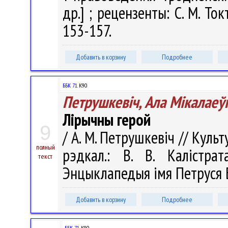
др.] ; рецензенты: С. М. Ток
153-157.
Добавить в корзину
Подробнее
ББК 71.
К90
Петрушкевіч, Ала Мікалаеў
Лірычны герой
9
/ А. М. Петрушкевіч // Культ
полный
рэдкал.: В. В. Калістра
текст
Энцыклапедыя імя Петруся Бр
Добавить в корзину
Подробнее
ББК 71.
К90