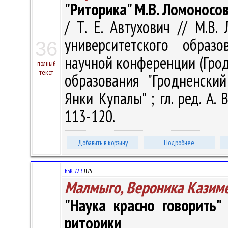
"Риторика" М.В. Ломоносов
/ Т. Е. Автухович // М.В.
университетского образ
36
научной конференции (Грод
полный
текст
образования "Гродненски
Янки Купалы" ; гл. ред. А. 
113-120.
Добавить в корзину
Подробнее
ББК 72.3
Л75
Малмыго, Вероника Казим
"Наука красно говорить"
риторики