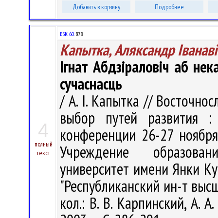
Добавить в корзину
Подробнее
ББК 60.
В78
Капытка, Аляксандр Іванаві
Ігнат Абдзіраловіч аб нек
сучаснасць
/ А. І. Капытка // Восточно
выбор путей развития :
4
конференции 26-27 ноября 
полный
Учреждение образован
текст
университет имени Янки Куп
"Республиканский ин-т высше
кол.: В. В. Карпинский, А. А