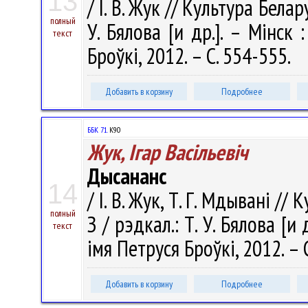
13
/ І. В. Жук // Культура Белару
полный
У. Бялова [и др.]. – Мінск
текст
Броўкі, 2012. – С. 554-555.
Добавить в корзину
Подробнее
ББК 71.
К90
Жук, Ігар Васільевіч
Дысананс
14
/ І. В. Жук, Т. Г. Мдывані //
полный
З / рэдкал.: Т. У. Бялова [
текст
імя Петруся Броўкі, 2012. – 
Добавить в корзину
Подробнее