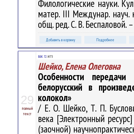
Филологические науки. Кул
матер. III Междунар. науч.
общ. ред. С. В. Беспаловой. 
Добавить в корзину
Подробнее
ББК 72.
И73
Шейко, Елена Олеговна
Особенности передачи 
белорусский в произвед
колокол»
29
/ Е. О. Шейко, Т. П. Бусл
полный
текст
века [Электронный ресурс
(заочной) научнопрактичес