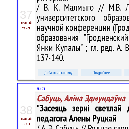
/ В. К. Малмыго // М.В. 
37
университетского образ
полный
научной конференции (Грод
текст
образования "Гродненски
Янки Купалы" ; гл. ред. А. 
137-140.
Добавить в корзину
Подробнее
ББК 74
Сабуць, Аліна Эдмундаўна
"Засеяць зерні светлай д
38
педагога Алены Руцкай
полный
текст
/ А. Э. Сабуць // Роднае слов