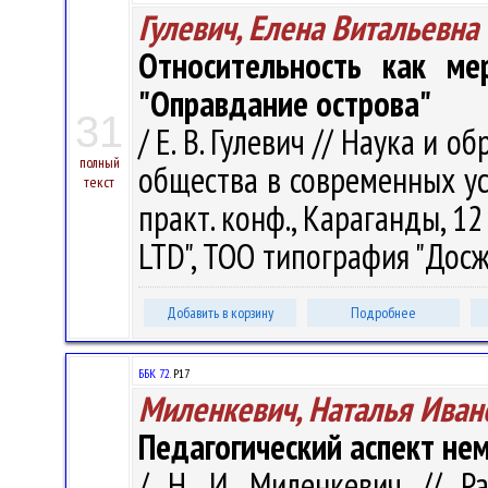
Гулевич, Елена Витальевна
Относительность как ме
"Оправдание острова"
31
/ Е. В. Гулевич // Наука и
полный
общества в современных ус
текст
практ. конф., Караганды, 12 
LTD", ТОО типография "Досжа
Добавить в корзину
Подробнее
ББК 72.
Р17
Миленкевич, Наталья Иван
Педагогический аспект нем
/ Н. И. Миленкевич // Р