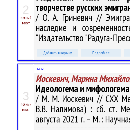
творчестве русских эмигра
2
/ О. А. Гриневич // Эмигр
полный
текст
наследие и современност
"Издательство "Радуга-Пресс"
Добавить в корзину
Подробнее
ББК 60.
Иоскевич, Марина Михайло
Идеологема и мифологема
3
/ М. М. Иоскевич // CXX 
полный
В.В. Налимова) : сб. ст. М
текст
августа 2021 г. – М. : Научна