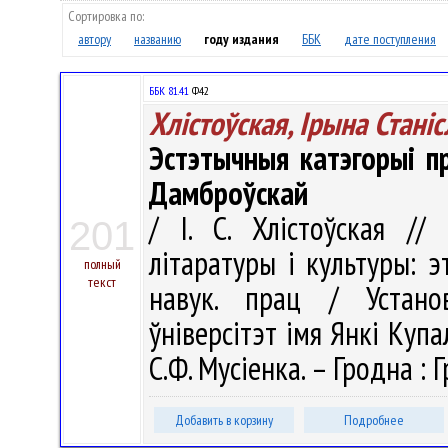
Сортировка по:
автору
названию
году издания
ББК
дате поступления
ББК 81.41
Ф42
Хлістоўская, Ірына Стані
Эстэтычныя катэгорыі пр
Дамброўскай
/ І. С. Хлістоўская /
201
літаратуры і культуры: эт
полный
текст
навук. прац / Устано
ўніверсітэт імя Янкі Купал
С.Ф. Мусіенка. – Гродна : Г
Добавить в корзину
Подробнее