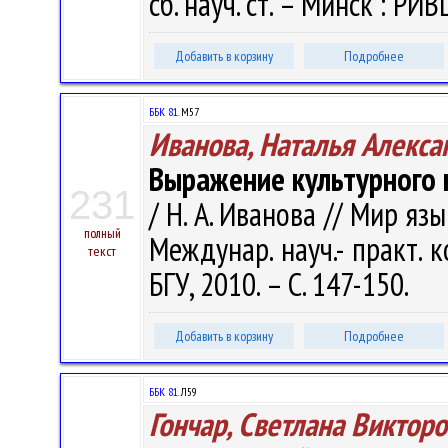
сб. науч. ст. – Минск : РИВ
Добавить в корзину
Подробнее
ББК 81.
М57
Иванова, Наталья Алекса
Выражение культурного 
231
/ Н. А. Иванова // Мир яз
полный
Междунар. науч.- практ. к
текст
БГУ, 2010. – С. 147-150.
Добавить в корзину
Подробнее
ББК 81.
Л59
Гончар, Светлана Виктор