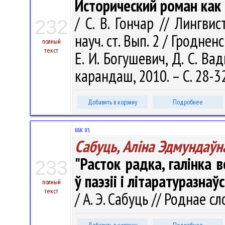
Исторический роман как
/ С. В. Гончар // Лингв
232
науч. ст. Вып. 2 / Гродненс
полный
текст
Е. И. Богушевич, Д. С. Ва
карандаш, 2010. – С. 28-3
Добавить в корзину
Подробнее
ББК 83.
Сабуць, Аліна Эдмундаўн
"Расток радка, галінка 
233
ў паэзіі і літаратуразнаў
полный
текст
/ А. Э. Сабуць // Роднае сл