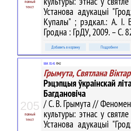
культуры: этнас у святле 
полный
текст
Установа адукацыі "Грод
Купалы" ; рэдкал.: А. І. 
Гродна : ГрДУ, 2009. – С. 8
Добавить в корзину
Подробнее
ББК 81.41
Ф42
Грымута, Святлана Вікта
Рэцэпцыя ўкраінскай літ
Багдановіча
/ С. В. Грымута // Феноме
205
культуры: этнас у святле 
полный
текст
Установа адукацыі "Грод