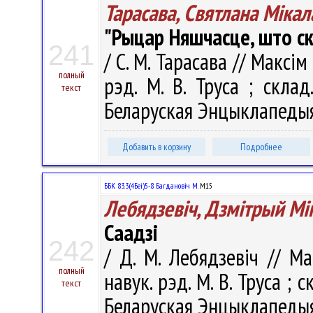
Тарасава, Святлана Міка
"Рыцар Няшчасце, што ск
241
/ С. М. Тарасава // Максі
полный
рэд. М. В. Труса ; склад.
текст
Беларуская Энцыклапедыя і
Добавить в корзину
Подробнее
ББК 83.3(4Беі)5-8 Багдановіч М.
М15
Лебядзевіч, Дзмітрый Мі
Саадзі
242
/ Д. М. Лебядзевіч // М
полный
навук. рэд. М. В. Труса ; ск
текст
Беларуская Энцыклапедыя і