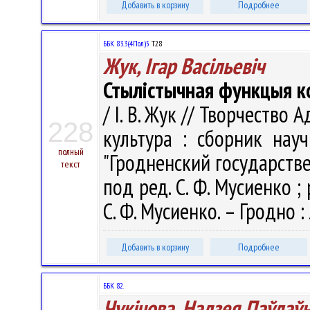
Добавить в корзину
Подробнее
ББК 83.3(4Пол)5
Т28
Жук, Ігар Васільевіч
Стылістычная функцыя к
/ І. В. Жук // Творчеств
228
культура : сборник нау
полный
"Гродненский государств
текст
под ред. С. Ф. Мусиенко ; р
С. Ф. Мусиенко. – Гродно :
Добавить в корзину
Подробнее
ББК 82.
Чукічова, Надзея Паўлаў