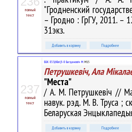
236
"Гродненский государств
полный
текст
– Гродно : ГрГУ, 2011. – 
31экз.
Добавить в корзину
Подробнее
ББК 83.3(4Беі)5-8 Багдановіч М.
М15
Петрушкевіч, Ала Мікала
"Места"
237
/ А. М. Петрушкевіч // 
полный
навук. рэд. М. В. Труса ; ск
текст
Беларуская Энцыклапедыя 
Добавить в корзину
Подробнее