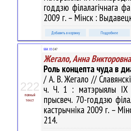
годдзю фiлалагiчнага фа
2009 г. – Мінск : Выдавецк
Добавить в корзину
Подробнее
ББК 83.
С47
Жегало, Анна Викторовна
Роль концепта чуда в ди
/ А. В. Жегало // Славянс
222
ч. Ч. 1 : матэрыялы IX
полный
прысвеч. 70-годдзю фiла
текст
кастрычнiка 2009 г. – Мін
214.