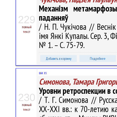
Механізм метамарфозы
паданняў
229
/ Н. П. Чукічова // Весні
полный
текст
імя Янкі Купалы. Сер. 3, Фі
№ 1. – С. 75-79.
Добавить в корзину
Подробнее
ББК 83.
Симонова, Тамара Григор
Уровни ретроспекции в 
230
/ Т. Г. Симонова // Русс
полный
ХХ-ХХI вв.: к 70-летию ка
текст