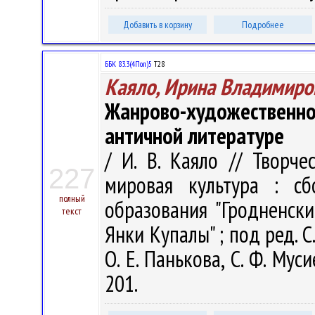
Добавить в корзину
Подробнее
ББК 83.3(4Пол)5
Т28
Каяло, Ирина Владимиро
Жанрово-художественн
античной литературе
/ И. В. Каяло // Творч
227
мировая культура : с
полный
образования "Гродненск
текст
Янки Купалы" ; под ред. С.
О. Е. Панькова, С. Ф. Мус
201.