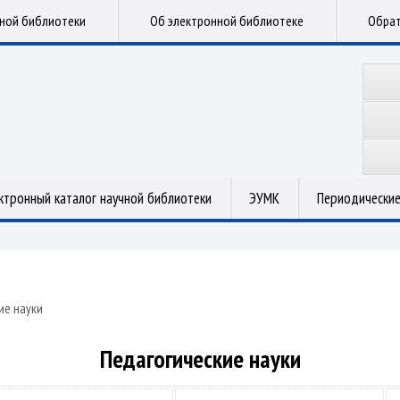
чной библиотеки
Об электронной библиотеке
Обрат
ктронный каталог научной библиотеки
ЭУМК
Периодические
ие науки
Педагогические науки