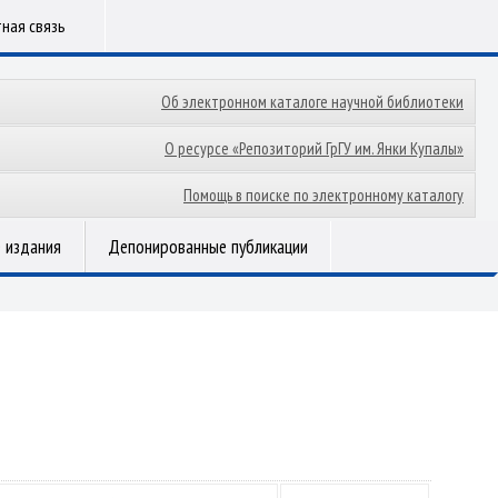
ная связь
Об электронном каталоге научной библиотеки
О ресурсе «Репозиторий ГрГУ им. Янки Купалы»
Помощь в поиске по электронному каталогу
 издания
Депонированные публикации