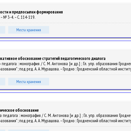
ности и предпосылки формирования
– № 3-4. – С. 114-119.
Места хранения
икативное обоснование стратегий педагогического диалога
 педагога : монография / С. М. Антонова [и др.] ; Гл. упр. образования Гр
ования" ; под ред. А. А. Мурашова. – Гродно : Гродненский областной институ
Места хранения
гическое обоснование
о педагога : монография / С. М. Антонова [и др.] ; Гл. упр. образования Гр
ования" ; под ред. А. А. Мурашова. – Гродно : Гродненский областной институ