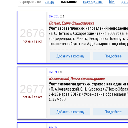
Сортировка по:
автору
названию
году издания
ББК
дате
ББК 20.1
С22
Потько, Елена Станиславовна
Учет стратегических направлений молодежн
2676
/ Е. С. Потько // Сахаровские чтения 2008 года
конференции, г. Минск, Республика Беларусь,
полный текст
экологический ун-т им. А.Д. Сахарова ; под общ. ре
Добавить в корзину
Подробнее
ББК 74.
Т38
Ковалевский, Павел Александрович
Учет типологии детских страхов как один и
2677
/ П. А. Ковалевский, С. Н. Куровская // Техно
14-15 марта 2017 г. / Учреждение образования "Гр
полный текст
С. 357-360.
Добавить в корзину
Подробнее
ББК 74.