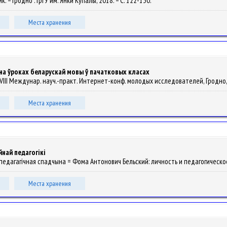
ик. – Гродно : ГрГУ им. Янки Купалы, 2018. – С. 122-130.
Места хранения
а ўроках беларускай мовы ў пачатковых класах
 VIII Междунар. науч.-практ. Интернет-конф. молодых исследователей, Гродно, м
Места хранения
най педагогікі
а і педагагічная спадчына = Фома Антонович Бельский: личность и педагогическое
Места хранения