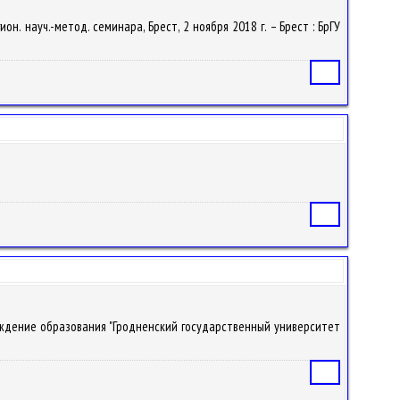
н. науч.-метод. семинара, Брест, 2 ноября 2018 г. – Брест : БрГУ
Статья
Статья
чреждение образования "Гродненский государственный университет
Статья