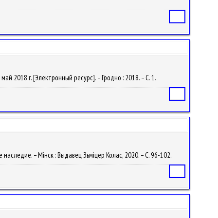
Статья
ай 2018 г. [Электронный ресурс]. – Гродно : 2018. – С. 1.
Статья
 наследие. – Мінск : Выдавец Зьміцер Колас, 2020. – С. 96-102.
Статья