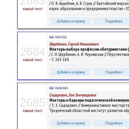
2683
/ О. В. Авдейчик, А. В. Струк // Балтийский мор
науке, образовании и предпринимательстве–2018 
полный текст
Добавить в корзину
Подробнее
ББК 74.58
П26
Щербинин, Сергей Николаевич
2684
Факторы выбора профессии абитуриентами (н
/ С. Н. Щербинин, А. И. Чернявская // Перспектива
– С. 165-169.
полный текст
Добавить в корзину
Подробнее
ББК 74.204
К63
Сидорович, Зоя Зигмундовна
2685
Факторы и барьеры педагогической коммун
/ З. З. Сидорович // Коммуникативное мастерст
"Гродненский областной институт развития образ
полный текст
Добавить в корзину
Подробнее