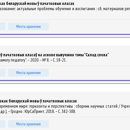
ках беларускай мовы ў пачатковых класах
азование: актуальные проблемы обучения и воспитания : сб. материалов регио
Места хранения
ў пачатковых класаў на аснове вывучэння тэмы "Склад слова"
амогу педагогу". – 2020. – № 8. – С. 18-21.
Места хранения
роках беларускай мовы ў пачатковых класах
 в современном мире: горизонты и перспективы : сборник научных статей / У
 др.]. – Гродно : ЮрСаПринт, 2018. – С. 382-388.
Места хранения