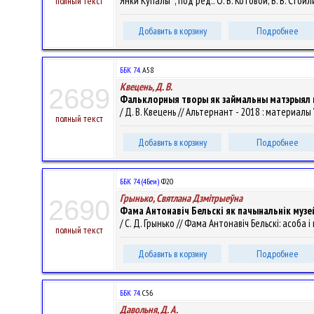
Янки Купалы" ; под ред.: О. В. Котовой, В. В. Стойл
полный текст
Добавить в корзину
Подробнее
ББК 74.
А58
Квецень, Д. В.
2689
Фальклорныя творы як займальны матэрыял н
/ Д. В. Квецень // Альтернант - 2018 : материалы
полный текст
Добавить в корзину
Подробнее
ББК 74.(4Беи)
Ф20
Грынько, Святлана Дзмітрыеўна
2690
Фама Антонавіч Бельскі як пачынальнік музей
/ С. Д. Грынько // Фама Антонавіч Бельскі: асоб
полный текст
Добавить в корзину
Подробнее
ББК 74.
С56
Давольня, Д. А.