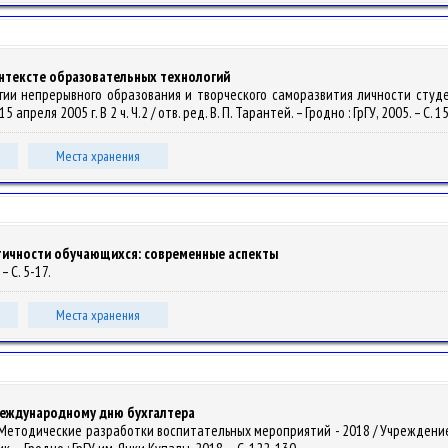
онтексте образовательных технологий
ологии непрерывного образования и творческого саморазвития личности сту
преля 2005 г. В 2 ч. Ч.2 / отв. ред. В. П. Тарантей. – Гродно : ГрГУ, 2005. – С. 
Места хранения
ичности обучающихся: современные аспекты
– С. 5-17.
Места хранения
еждународному дню бухгалтера
иян // Методические разработки воспитательных мероприятий - 2018 / Учрежд