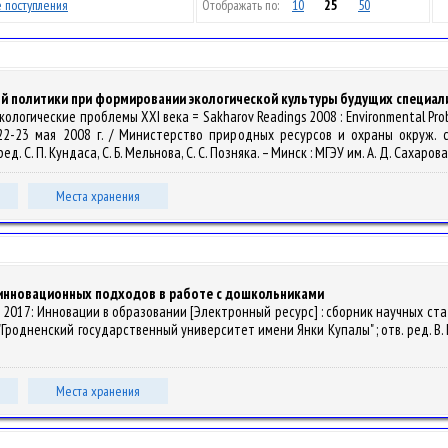
 поступления
Отображать по:
10
25
50
ой политики при формировании экологической культуры будущих специал
 : экологические проблемы XXI века = Sakharov Readings 2008 : Environmental 
 22-23 мая 2008 г. / Министерство природных ресурсов и охраны окруж. 
д. С. П. Кундаса, С. Б. Мельнова, С. С. Позняка. – Минск : МГЭУ им. А. Д. Сахарова,
Места хранения
з инновационных подходов в работе с дошкольниками
Образ 2017: Инновации в образовании [Электронный ресурс] : сборник научных
одненский государственный университет имени Янки Купалы" ; отв. ред. В. П. Та
Места хранения