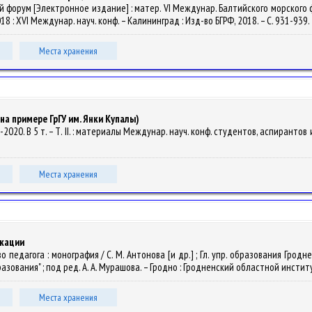
ской форум [Электронное издание] : матер. VI Междунар. Балтийского морского фо
: XVI Междунар. науч. конф. – Калининград : Изд-во БГРФ, 2018. – С. 931-939.
Места хранения
а примере ГрГУ им. Янки Купалы)
-2020. В 5 т. – Т. II. : материалы Междунар. науч. конф. студентов, аспирантов 
Места хранения
икации
во педагога : монография / С. М. Антонова [и др.] ; Гл. упр. образования Г
ования" ; под ред. А. А. Мурашова. – Гродно : Гродненский областной институ
Места хранения