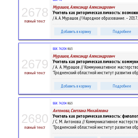
Мурашов, Александр Александрович
2678
Учитель как риторическая личность: возмож
/ А. А. Мурашов // Народное образование. – 2017. 
полный текст
Добавить в корзину
Подробнее
ББК 74.204
К63
Мурашов, Александр Александрович
2679
Учитель как риторическая личность: коммун
/ А. А. Мурашов // Коммуникативное мастерство
"Гродненский областной институт развития образ
полный текст
Добавить в корзину
Подробнее
ББК 74.204
К63
Антонова, Светлана Михайловна
2680
Учитель как риторическая личность: филоло
/ С. М. Антонова // Коммуникативное мастерств
"Гродненский областной институт развития образ
полный текст