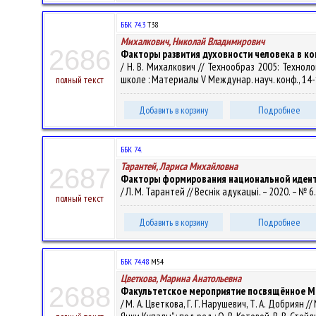
ББК 74.3
Т38
Михалкович, Николай Владимирович
2686
Факторы развития духовности человека в к
/ Н. В. Михалкович // Технообраз 2005: Техн
школе : Материалы V Междунар. науч. конф., 14-15 а
полный текст
Добавить в корзину
Подробнее
ББК 74.
Тарантей, Лариса Михайловна
2687
Факторы формирования национальной идент
/ Л. М. Тарантей // Веснік адукацыі. – 2020. – № 6. 
полный текст
Добавить в корзину
Подробнее
ББК 74.48
М54
Цветкова, Марина Анатольевна
2688
Факультетское мероприятие посвящённое М
/ М. А. Цветкова, Г. Г. Нарушевич, Т. А. Добр