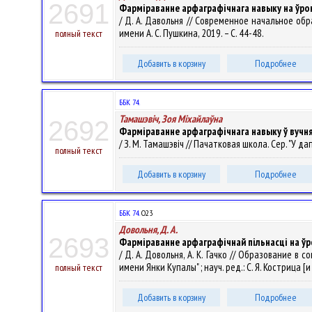
2691
Фарміраванне арфаграфічнага навыку на ўро
/ Д. А. Давольня // Современное начальное обр
имени А. С. Пушкина, 2019. – С. 44-48.
полный текст
Добавить в корзину
Подробнее
ББК 74.
Тамашэвіч, Зоя Міхайлаўна
2692
Фарміраванне арфаграфічнага навыку ў вучня
/ З. М. Тамашэвіч // Пачатковая школа. Сер. "У дап
полный текст
Добавить в корзину
Подробнее
ББК 74.
О23
Довольня, Д. А.
2693
Фарміраванне арфаграфічнай пільнасці на ў
/ Д. А. Довольня, А. К. Гачко // Образование
имени Янки Купалы" ; науч. ред.: С. Я. Кострица [и
полный текст
Добавить в корзину
Подробнее