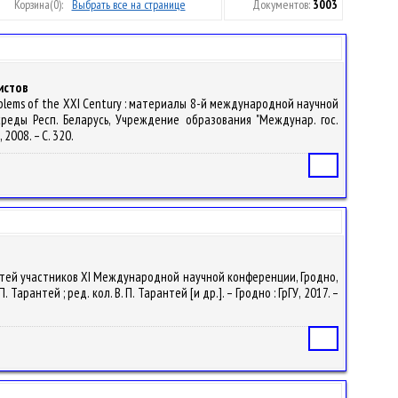
Корзина
(0):
Выбрать все на странице
Документов:
3003
истов
Problems of the XXI Century : материалы 8-й международной научной
среды Респ. Беларусь, Учреждение образования "Междунар. гос.
 2008. – С. 320.
Статья
 статей участников ХI Международной научной конференции, Гродно,
рантей ; ред. кол. В. П. Тарантей [и др.]. – Гродно : ГрГУ, 2017. –
Статья