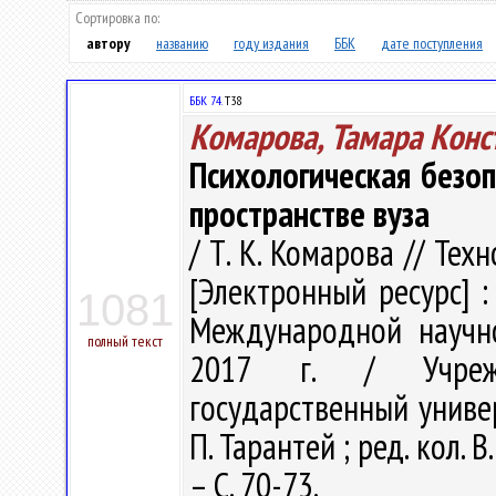
Сортировка по:
автору
названию
году издания
ББК
дате поступления
ББК 74.
Т38
Комарова, Тамара Конс
Психологическая безо
пространстве вуза
/ Т. К. Комарова // Те
[Электронный ресурс] :
1081
Международной научно
полный текст
2017 г. / Учрежд
государственный универ
П. Тарантей ; ред. кол. В.
– С. 70-73.