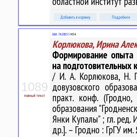
областной институт разв
Добавить в корзину
Подробнее
ББК 74.200.53
М54
Корлюкова, Ирина Але
Формирование опыта 
на подготовительных 
/ И. А. Корлюкова, Н. 
1089
довузовского образова
практ. конф. (Гродно
полный текст
образования "Гродненс
Янки Купалы" ; гл. ред. И
др.]. – Гродно : ГрГУ им.