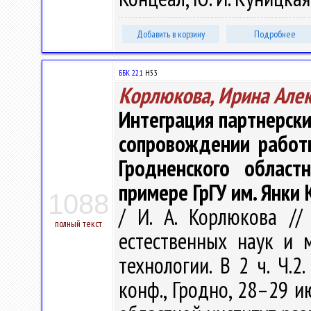
Добавить в корзину
Подробнее
ББК 22.1
Н53
Корлюкова, Ирина Але
Интеграция партнерск
сопровождении работ
Гродненского област
примере ГрГУ им. Янки 
1088
/ И. А. Корлюкова //
полный текст
естественных наук и м
технологии. В 2 ч. Ч.2
конф., Гродно, 28–29 и