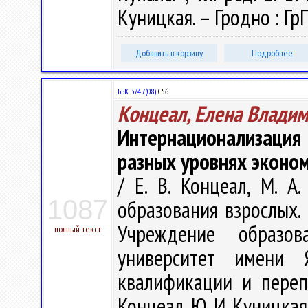
Куницкая. – Гродно : ГрГ
Добавить в корзину
Подробнее
ББК 374.7(08)
С56
Концеал, Елена Влади
Интернационализаци
разных уровнях эконо
/ Е. В. Концеал, М. А
1087
образования взрослых. 
Учреждение образова
полный текст
университет имени 
квалификации и перепо
Концеал, Ю. И. Куницкая.