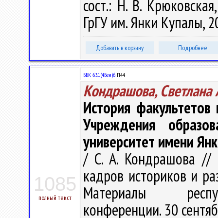
сост.: Н. В. Крюковская
ГрГУ им. Янки Купалы, 20
Добавить в корзину
Подробнее
ББК 63.1(4Беи)6
П44
Кондрашова, Светлана 
История факультетов 
Учреждения образова
университет имени Янк
/ С. А. Кондрашова //
кадров историков и раз
1085
Материалы респуб
полный текст
конференции. 30 сентябр