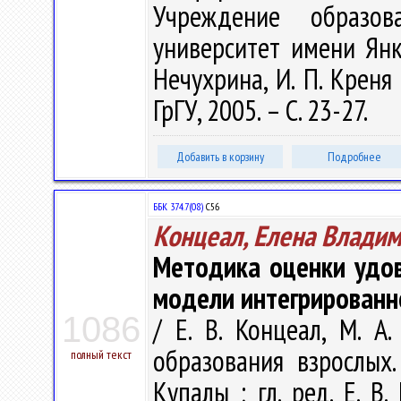
Учреждение образова
университет имени Янки
Нечухрина, И. П. Креня ;
ГрГУ, 2005. – С. 23-27.
Добавить в корзину
Подробнее
ББК 374.7(08)
С56
Концеал, Елена Влади
Методика оценки удов
модели интегрированн
1086
/ Е. В. Концеал, М. А
образования взрослых. 
полный текст
Купалы ; гл. ред. Е. В.