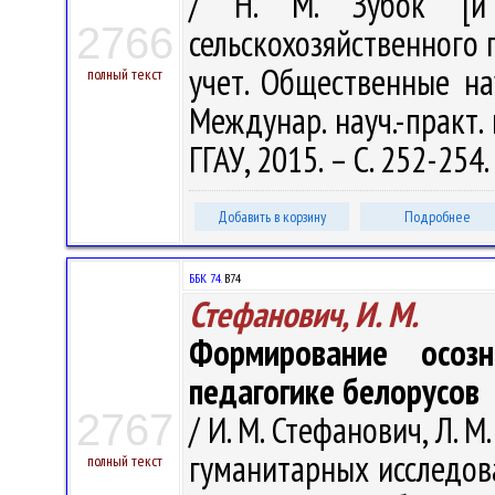
/ Н. М. Зубок [и 
2766
сельскохозяйственного 
учет. Общественные нау
полный текст
Междунар. науч.-практ. 
ГГАУ, 2015. – С. 252-254.
Добавить в корзину
Подробнее
ББК 74.
В74
Стефанович, И. М.
Формирование осоз
педагогике белорусов
2767
/ И. М. Стефанович, Л. 
гуманитарных исследова
полный текст