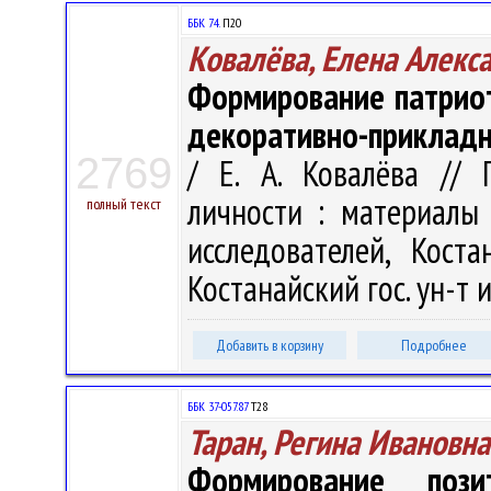
ББК 74.
П20
Ковалёва, Елена Алекс
Формирование патриот
декоративно-прикладн
2769
/ Е. А. Ковалёва // 
личности : материалы 
полный текст
исследователей, Кост
Костанайский гос. ун-т и
Добавить в корзину
Подробнее
ББК 37-057.87
Т28
Таран, Регина Ивановна
Формирование пози