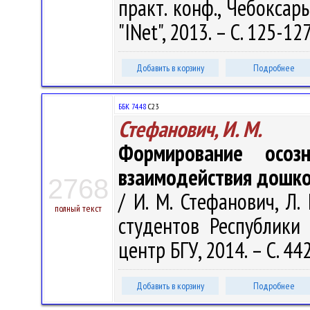
практ. конф., Чебоксар
"INet", 2013. – С. 125-127
Добавить в корзину
Подробнее
ББК 74.48
С23
Стефанович, И. М.
Формирование осоз
взаимодействия дошко
2768
/ И. М. Стефанович, Л.
полный текст
студентов Республики 
центр БГУ, 2014. – С. 44
Добавить в корзину
Подробнее