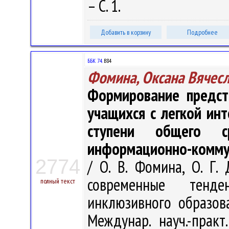
– С. 1.
Добавить в корзину
Подробнее
ББК 74.
В84
Фомина, Оксана Вячес
Формирование предст
учащихся с легкой ин
ступени общего ср
информационно-комму
2774
/ О. В. Фомина, О. Г.
современные тенд
полный текст
инклюзивного образова
Междунар. науч.-прак