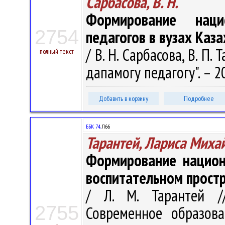
Сарбасова, В. Н.
Формирование наци
2754
педагогов в вузах Каз
/ В. Н. Сарбасова, В. П.
полный текст
дапамогу педагогу". – 20
Добавить в корзину
Подробнее
ББК 74.
Л66
Тарантей, Лариса Миха
Формирование национ
воспитательном прост
/ Л. М. Тарантей //
2755
Современное образова