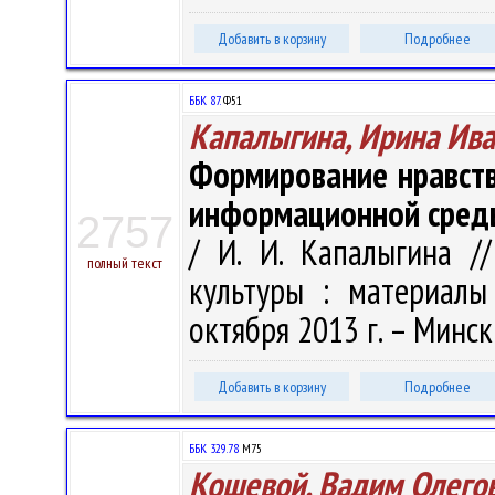
Добавить в корзину
Подробнее
ББК 87.
Ф51
Капалыгина, Ирина Ив
Формирование нравств
информационной сред
2757
/ И. И. Капалыгина /
полный текст
культуры : материалы
октября 2013 г. – Минск 
Добавить в корзину
Подробнее
ББК 329.78
М75
Кошевой, Вадим Олего