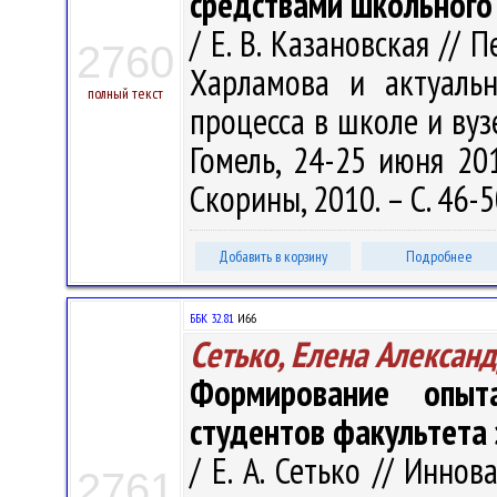
средствами школьного
/ Е. В. Казановская //
2760
Харламова и актуальн
полный текст
процесса в школе и вузе
Гомель, 24-25 июня 2010
Скорины, 2010. – С. 46-5
Добавить в корзину
Подробнее
ББК 32.81
И66
Сетько, Елена Алексан
Формирование опыта
студентов факультета 
/ Е. А. Сетько // Инно
2761