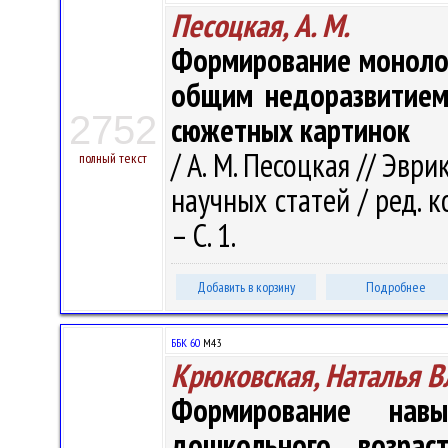
Песоцкая, А. М.
Формирование монологи
общим недоразвитием 
2752
сюжетных картинок
/ А. М. Песоцкая // Эвр
полный текст
научных статей / ред. кол
– С. 1.
Добавить в корзину
Подробнее
ББК 60
М43
Крюковская, Наталья 
Формирование нав
дошкольного возраст