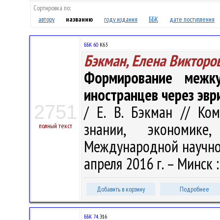
Сортировка по:
автору
названию
году издания
ББК
дате поступления
ББК 60
К63
Бэкман, Елена Викторо
Формирование межку
иностранцев через эвр
2751
/ Е. В. Бэкман // Ко
знании, экономик
полный текст
Международной научно-
апреля 2016 г. – Минск :
Добавить в корзину
Подробнее
ББК 74.
Э16