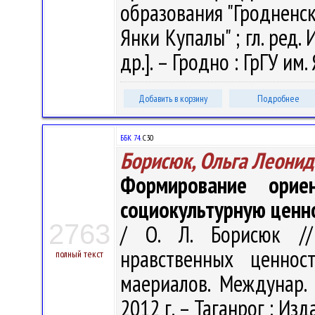
образования "Гродненс
Янки Купалы" ; гл. ред. И
др.]. – Гродно : ГрГУ им.
Добавить в корзину
Подробнее
ББК 74.
С30
Борисюк, Ольга Леонид
Формирование орие
социокультурную ценн
2763
/ О. Л. Борисюк /
нравственных ценнос
полный текст
маериалов. Междунар. н
2012 г. – Таганрог : Изда