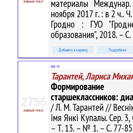
материалы Междунар. 
полный текст
ноября 2017 г. : в 2 ч.. Ч
Гродно : ГУО "Гродн
образования", 2018. – С.
Добавить в корзину
Подробнее
ББК 74
Тарантей, Лариса Миха
Формирование н
старшеклассников: диа
2756
/ Л. М. Тарантей // Вес
полный текст
імя Янкі Купалы. Сер. 3, 
– Т. 13. – № 1. – С. 77-85