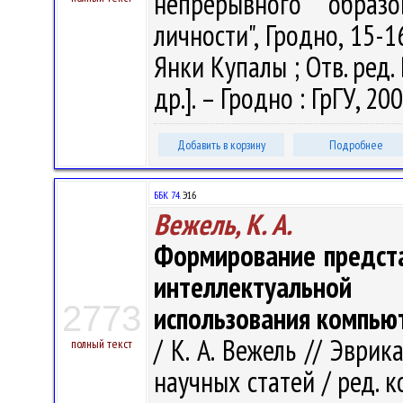
непрерывного образо
личности", Гродно, 15-1
Янки Купалы ; Отв. ред. В
др.]. – Гродно : ГрГУ, 20
Добавить в корзину
Подробнее
ББК 74.
Э16
Вежель, К. А.
Формирование предста
интеллектуальной
2773
использования компью
/ К. А. Вежель // Эврик
полный текст
научных статей / ред. кол