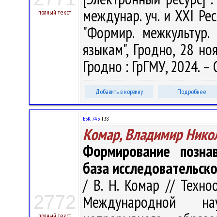
междунар. уч. и ХХI Рес
полный текст
"Формир. межкультур. 
языкам", Гродно, 28 ноя
Гродно : ГрГМУ, 2024. – 
Добавить в корзину
Подробнее
ББК 74.3
Т38
Комар, Владимир Нико
Формирование познав
база исследовательско
/ В. Н. Комар // Техно
2772
Международной на
полный текст