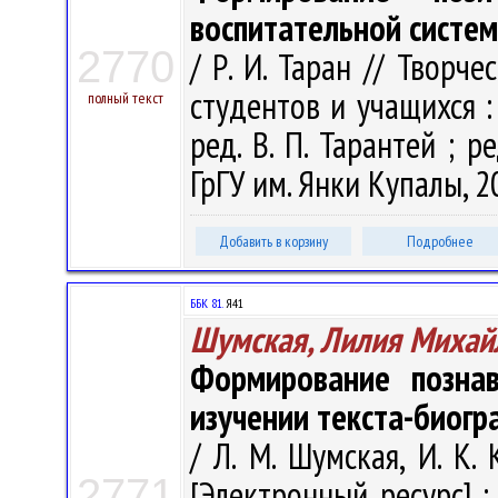
воспитательной систем
2770
/ Р. И. Таран // Творч
студентов и учащихся : с
полный текст
ред. В. П. Тарантей ; ре
ГрГУ им. Янки Купалы, 20
Добавить в корзину
Подробнее
ББК 81.
Я41
Шумская, Лилия Михай
Формирование познав
изучении текста-биог
/ Л. М. Шумская, И. К.
2771
[Электронный ресурс] : 