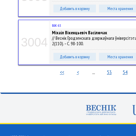
Добавить в корзину
Места хранения
ББК 63.
Міхаіл Вікенцьевіч Васілючак
// Веснік Гродзенскага дзяржаўнага ўніверсітэта 
3004
2(110). – С. 98-100.
Добавить в корзину
Места хранения
<<
<
...
53
54