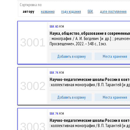
Сортировка по:
автору
названию
году издания
ББК
дате поступления
ББК 60.
Н34
Наука, общество, образование в современны
: монография / А. И. Богдевич [и др.] ; рецензе
3001
Просвещение», 2022. – 348 с., 1экз.
Добавить в корзину
Места хранения
ББК 74.
Н34
Научно-педагогические школы России в конт
3002
: коллективная монография / В. П. Тарантей [и др.]
Добавить в корзину
Места хранения
ББК 74.
Н34
Научно-педагогические школы России в конт
3003
: коллективная монография / В. П. Тарантей [и др.] 