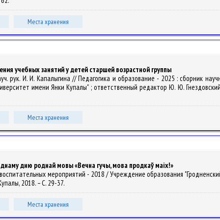
162.
Места хранения
ния учебных занятий у детей старшей возрастной группы
х ; науч. рук. И. И. Капалыгина // Педагогика и образование - 2025 : сборн
ерситет имени Янки Купалы" ; ответственный редактор Ю. Ю. Гнездовский ; р
Места хранения
наму дню роднай мовы «Вечна гучы, мова продкаў маіх!»
и воспитательных мероприятий - 2018 / Учреждение образования "Гродненский
 Купалы, 2018. – С. 29-37.
Места хранения