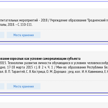
оспитательных мероприятий - 2018 / Учреждение образования "Гродненский го
упалы, 2018. – С. 110-111.
Места хранения
вание взрослых как условие самореализации субъекта
аз - 2015. Технологии развития личности обучающихся в условиях человекосоо
дно, 17-18 марта 2015 г.). В 2 ч. Ч. 1 / Мин-во образования Республики 
.: В. П. Тарантей, С. Я. Кострица, О. М. Дорошко ; ред. кол.: И. Н. Кавинкина, Е. Н
Места хранения