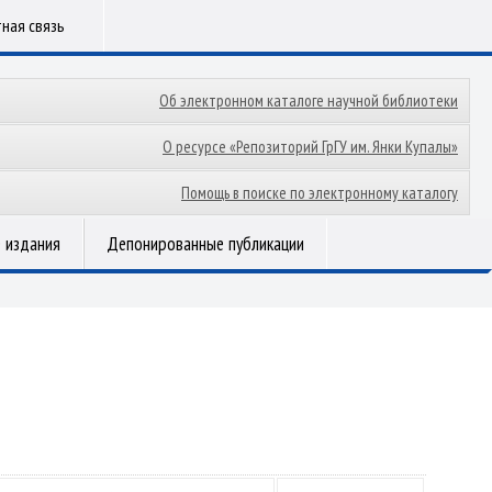
ная связь
Об электронном каталоге научной библиотеки
О ресурсе «Репозиторий ГрГУ им. Янки Купалы»
Помощь в поиске по электронному каталогу
 издания
Депонированные публикации