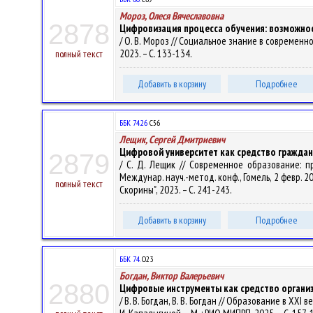
Мороз, Олеся Вячеславовна
2878
Цифровизация процесса обучения: возможнос
/ О. В. Мороз // Социальное знание в современн
2023. – С. 133-134.
полный текст
Добавить в корзину
Подробнее
ББК 74.26
С56
Лещик, Сергей Дмитриевич
Цифровой университет как средство гражда
2879
/ С. Д. Лещик // Современное образование: 
Междунар. науч.-метод. конф., Гомель, 2 февр. 
полный текст
Скорины", 2023. – С. 241-243.
Добавить в корзину
Подробнее
ББК 74.
О23
Богдан, Виктор Валерьевич
2880
Цифровые инструменты как средство организ
/ В. В. Богдан, В. В. Богдан // Образование в XXI