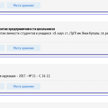
Места хранения
звития предприимчивости школьников
ие личности студентов и учащихся : сб. науч. ст. / ГрГУ им. Янки Купалы ; гл. ред.
Места хранения
ая адукацыя. – 2017. – № 11. – С. 16-22.
Места хранения