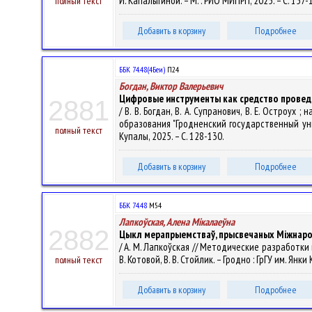
И. Капалыгиной. – М. : РИО МИПРП, 2025. – С. 157-
полный текст
Добавить в корзину
Подробнее
ББК 74.48(4Беи)
П24
Богдан, Виктор Валерьевич
Цифровые инструменты как средство проведе
2881
/ В. В. Богдан, В. А. Супранович, В. Е. Остроу
образования "Гродненский государственный унив
полный текст
Купалы, 2025. – С. 128-130.
Добавить в корзину
Подробнее
ББК 74.48
М54
Лапкоўская, Алена Мiкалаеўна
2882
Цыкл мерапрыемстваў, прысвечаных Міжнарод
/ А. М. Лапкоўская // Методические разработк
В. Котовой, В. В. Стойлик. – Гродно : ГрГУ им. Янки
полный текст
Добавить в корзину
Подробнее