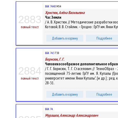
ББК 74.48
М54
Христюк, Алёна Васильевна
2883
Час Земли
/ А. В. Христюк // Методические разработки в
Котовой, В. В. Стойлик. – Гродно : ГрГУ им. Янки К
полный текст
Добавить в корзину
Подробнее
ББК 74.3
Т38
Борисюк, Г. Г.
Человекосообразное дополнительное образо
2884
/ Г. Г. Борисюк, Т. Г. Стаселович // ТехноОбр
посвященной 75-летию ГрГУ им. Я. Купалы (Гро
университет имени Янки Купалы", [и др.] ; ред. кол
полный текст
28-31.
Добавить в корзину
Подробнее
ББК 74.
Мурашов, Александр Александрович