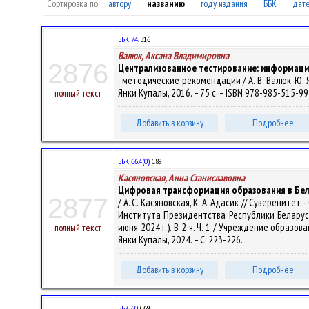
Сортировка по:
автору
названию
году издания
ББК
дате
ББК 74.
В16
Валюк, Аксана Владимировна
2876
Централизованное тестирование: информац
: методические рекомендации / А. В. Валюк, Ю.
Янки Купалы, 2016. – 75 с. – ISBN 978-985-515-995
полный текст
Добавить в корзину
Подробнее
ББК 66.4(0)
С89
Касяновская, Анна Станиславовна
Цифровая трансформация образования в Бел
2877
/ А. С. Касяновская, К. А. Адасик // Суверени
Института Президентства Республики Беларусь
июня 2024 г.). В 2 ч. Ч. 1 / Учреждение образова
полный текст
Янки Купалы, 2024. – С. 223-226.
Добавить в корзину
Подробнее
ББК 60.
С69