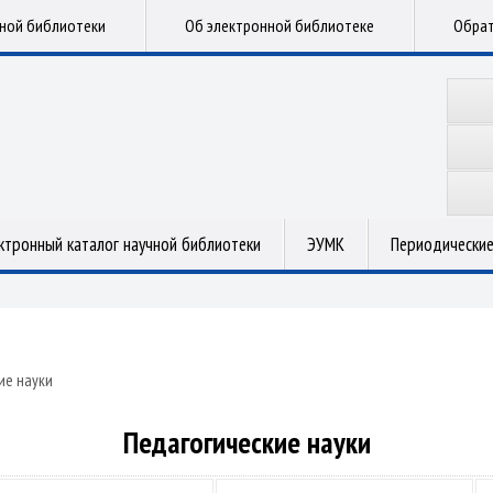
чной библиотеки
Об электронной библиотеке
Обрат
ктронный каталог научной библиотеки
ЭУМК
Периодические
ие науки
Педагогические науки