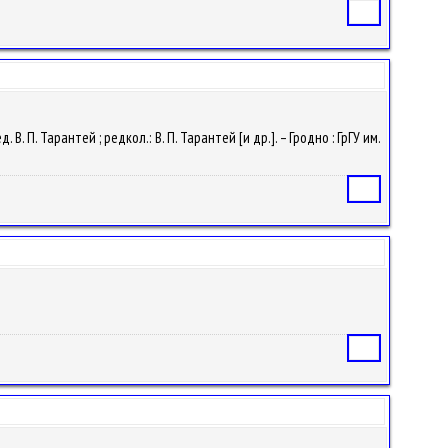
Статья
 В. П. Тарантей ; редкол.: В. П. Тарантей [и др.]. – Гродно : ГрГУ им.
Статья
Статья