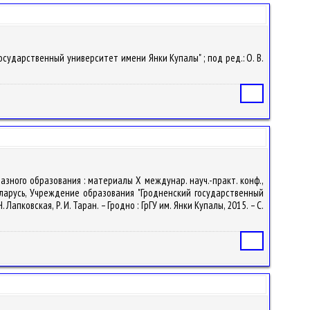
сударственный университет имени Янки Купалы" ; под ред.: О. В.
Статья
бразного образования : материалы X междунар. науч.-практ. конф.,
Беларусь, Учреждение образования "Гродненский государственный
. Лапковская, Р. И. Таран. – Гродно : ГрГУ им. Янки Купалы, 2015. – С.
Статья