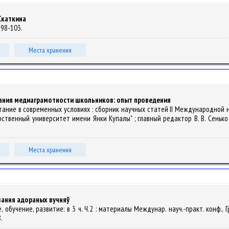
Скаткина
. 98-103.
Места хранения
ания медиаграмотности школьников: опыт проведения
итание в современных условиях : сборник научных статей II Международной 
венный университет имени Янки Купалы" ; главный редактор В. В. Сенько ; ре
Места хранения
вання адораных вучняў
, обучение, развитие: в 3 ч. Ч.2 : материалы Междунар. науч.-практ. конф., 
8.