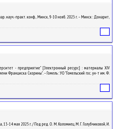
 науч.-практ. конф., Минск, 9-10 нояб. 2023 г. – Минск : Донарит,
Статья
ерситет - предприятие" [Электронный ресурс] : материалы XIV
ни Франциска Скорины". – Гомель : УО "Гомельский гос. ун-т им. Ф.
Статья
, 13-14 мая 2025 г. / Под ред. О. М. Коломиец, М. Г. Голубчиковой, И.