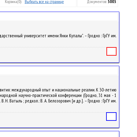
Корзина
(0):
Выбрать все на странице
Документов:
3003
ударственный университет имени Янки Купалы". – Гродно : ГрГУ им.
Книга
 развития: международный опыт и национальные реалии. К 30-летию
народной научно-практической конференции (Гродно, 31 мая - 1
Н. Ватыль ; редкол.: В. А. Белозорович [и др.]. – Гродно : ГрГУ им.
Статья