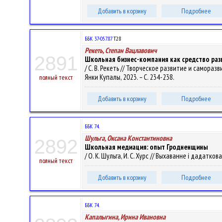
Добавить в корзину
Подробнее
ББК 37-057.87
Т28
Рекеть, Степан Вацлавович
2891
Школьная бизнес-компания как средство ра
/ С. В. Рекеть // Творческое развитие и саморазвит
Янки Купалы, 2023. – С. 234-238.
полный текст
Добавить в корзину
Подробнее
ББК 74.
Шульга, Оксана Константиновна
2892
Школьная медиация: опыт Гродненщины
/ О. К. Шульга, И. С. Хурс // Выхаванне і дадатков
полный текст
Добавить в корзину
Подробнее
ББК 74.
Капалыгина, Ирина Ивановна