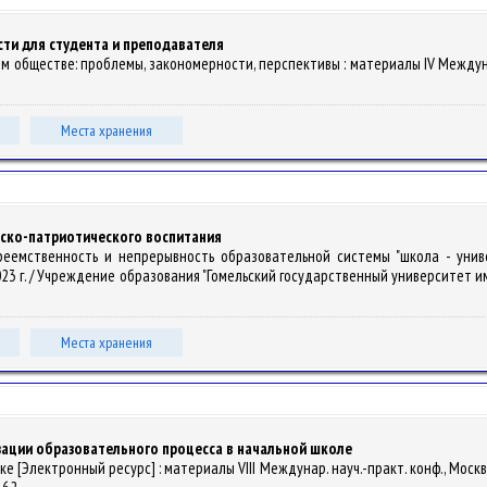
ти для студента и преподавателя
ом обществе: проблемы, закономерности, перспективы : материалы IV Междунар.
Места хранения
нско-патриотического воспитания
преемственность и непрерывность образовательной системы "школа - унив
2023 г. / Учреждение образования "Гомельский государственный университет име
Места хранения
ации образовательного процесса в начальной школе
 веке [Электронный ресурс] : материалы VIII Междунар. науч.-практ. конф., Москва