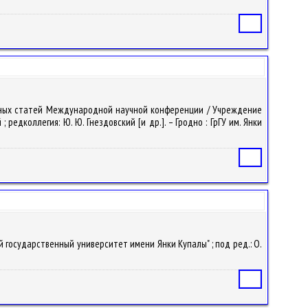
Статья
ик научных статей Международной научной конференции / Учреждение
едколлегия: Ю. Ю. Гнездовский [и др.]. – Гродно : ГрГУ им. Янки
Статья
 государственный университет имени Янки Купалы" ; под ред.: О.
Статья