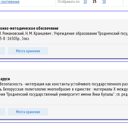
 поступления
Отображать по:
10
25
50
ионно-методическое обеспечение
 Я. Романовский, Н. М. Кранцевич ; Учреждение образования "Гродненский гос
-8 : 16503р., 3экз.
Места хранения
аруси
тет - безопасность - интеграция как константы устойчивого государственного
. Белорусская политология: многообразие в единстве : материалы X между
ния "Гродненский государственный университет имени Янки Купалы" ; гл. ред. В. 
Места хранения