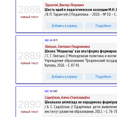
Тарантей, Виктор Петрович
2888
Шесть идей в педагогическом наследии М.Н. 
/ В. П. Тарантей // Педагогика. – 2020. – № 10. – С
полный текст
Добавить в корзину
Подробнее
ББК 66
М75
Хвесько, Светлана Гендриковна
Школа "Медиагид" как платформа формиров
2889
/ С. Г. Хвесько // Молодежная политика и восп
Учреждение образования "Гродненский государст
полный текст
Купалы, 2026. – С. 87-91.
Добавить в корзину
Подробнее
ББК 88.
О40
Садоўская, Алена Станiславаўна
2890
Школьная алімпіяда як перадумова фарміра
/ А. С. Садоўская // Одарённые дети: выявление
институт развития образования, 2012. – С. 76-7
полный текст