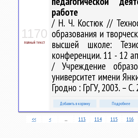
педагогической дея
работе
/ Н. Ч. Костюк // Техн
1170
образования и творческ
высшей школе: Тези
полный текст
конференции. 11 - 12 апр
/ Учреждение образо
университет имени Янки К
Гродно : ГрГУ, 2003. – С.
Добавить в корзину
Подробнее
<<
<
...
113
114
115
116