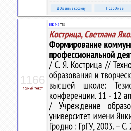
Добавить в корзину
Подробнее
ББК 74.3
Т38
Кострица, Светлана Як
Формирование коммуни
профессиональной дея
/ С. Я. Кострица // Те
образования и творческ
1166
высшей школе: Тези
полный текст
конференции. 11 - 12 апр
/ Учреждение образо
университет имени Янки К
Гродно : ГрГУ, 2003. – С.