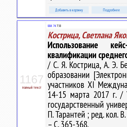
Добавить в корзину
Подробнее
ББК 74.
Т38
Кострица, Светлана Як
Использование ке
квалификации среднег
/ С. Я. Кострица, А. Э.
образовании [Электрон
1167
участников ХI Междуна
полный текст
14-15 марта 2017 г. /
государственный универ
П. Тарантей ; ред. кол. В.
– С. 365-368.