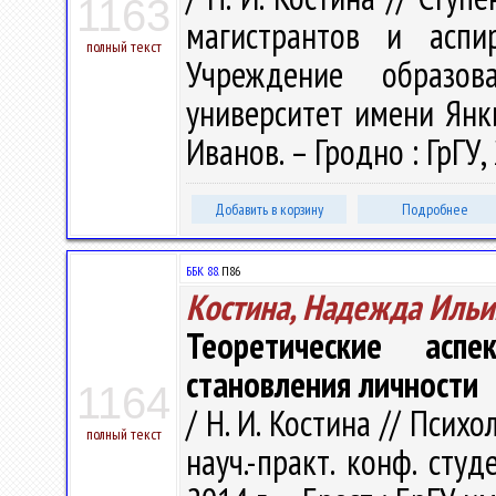
1163
магистрантов и аспи
полный текст
Учреждение образова
университет имени Янки 
Иванов. – Гродно : ГрГУ,
Добавить в корзину
Подробнее
ББК 88.
П86
Костина, Надежда Ильи
Теоретические аспе
становления личности
1164
/ Н. И. Костина // Психо
полный текст
науч.-практ. конф. сту