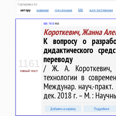
Сортировка по:
автору
названию
году издания
ББК
дате поступления
ББК 74.58
И66
Короткевич, Жанна Але
К вопросу о разрабо
дидактического сред
переводу
1161
/ Ж. А. Короткевич,
полный текст
технологии в современ
Междунар. науч.-практ.
дек. 2018 г. – М. : Науч
Добавить в корзину
Подробнее