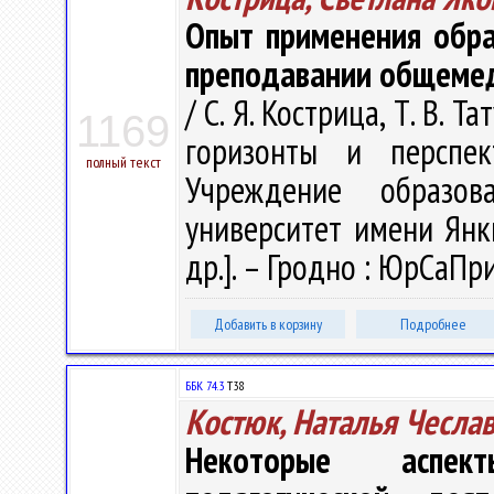
Опыт применения обра
преподавании общемед
/ С. Я. Кострица, Т. В. 
1169
горизонты и перспе
полный текст
Учреждение образова
университет имени Янки 
др.]. – Гродно : ЮрСаПри
Добавить в корзину
Подробнее
ББК 74.3
Т38
Костюк, Наталья Чесла
Некоторые аспект