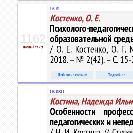
ББК 88.
Костенко, О. Е.
Психолого-педагогиче
1162
образовательной сред
/ О. Е. Костенко, О. Г
полный текст
2018. – № 2(42). – С. 15-
Добавить в корзину
Подробнее
ББК 88.
С88
Костина, Надежда Ильи
Особенности професс
педагогических и непе
/ Н. И. Костина // Ступ