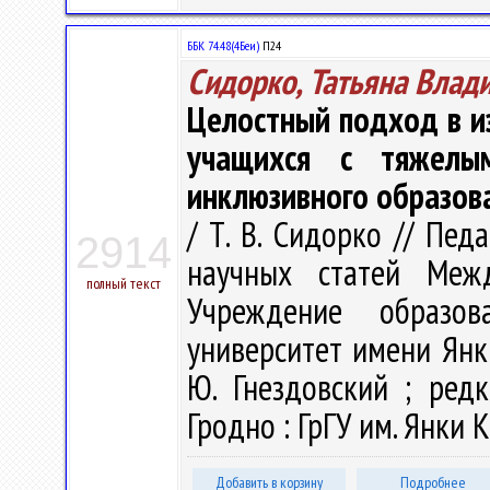
ББК 74.48(4Беи)
П24
Сидорко, Татьяна Влад
Целостный подход в и
учащихся с тяжелы
инклюзивного образов
/ Т. В. Сидорко // Пед
2914
научных статей Меж
полный текст
Учреждение образова
университет имени Янк
Ю. Гнездовский ; редк
Гродно : ГрГУ им. Янки К
Добавить в корзину
Подробнее