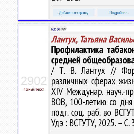
Добавить в корзину
Подробнее
ББК 60.
Ф79
Лантух, Татьяна Василь
Профилактика табакок
средней общеобразов
/ Т. В. Лантух // Ф
2902
различных сферах жизне
ХIV Междунар. науч.-пр
полный текст
ВОВ, 100-летию со дня
подг. соц. раб. во ВСГУ
Удэ : ВСГУТУ, 2025. – С.