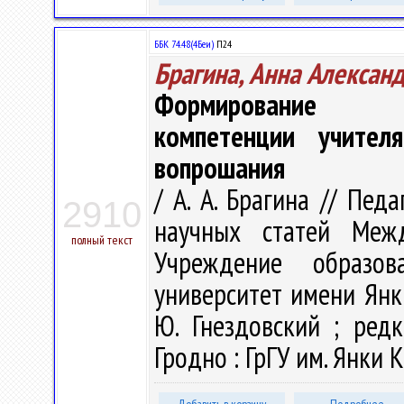
ББК 74.48(4Беи)
П24
Брагина, Анна Алексан
Формирование ху
компетенции учител
вопрошания
/ А. А. Брагина // Пед
2910
научных статей Меж
полный текст
Учреждение образова
университет имени Янк
Ю. Гнездовский ; редк
Гродно : ГрГУ им. Янки К