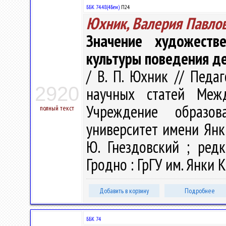
ББК 74.48(4Беи)
П24
Юхник, Валерия Павло
Значение художеств
культуры поведения д
/ В. П. Юхник // Педа
2920
научных статей Меж
Учреждение образова
полный текст
университет имени Янк
Ю. Гнездовский ; редк
Гродно : ГрГУ им. Янки К
Добавить в корзину
Подробнее
ББК 74