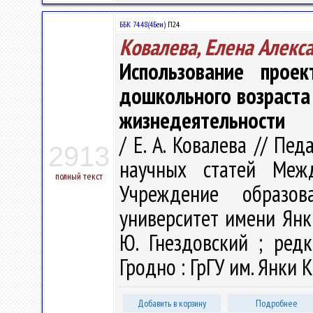
ББК 74.48(4Беи)
П24
Ковалева, Елена Алекс
Использование прое
дошкольного возраста
жизнедеятельности
/ Е. А. Ковалева // Пе
2913
научных статей Меж
полный текст
Учреждение образова
университет имени Янк
Ю. Гнездовский ; редк
Гродно : ГрГУ им. Янки К
Добавить в корзину
Подробнее