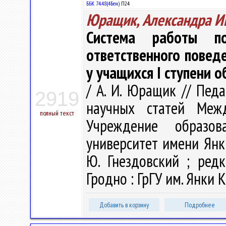
ББК 74.48(4Беи)
П24
Юращик, Александра И
Система работы п
ответственного повед
у учащихся I ступени 
/ А. И. Юращик // Педа
2919
научных статей Меж
полный текст
Учреждение образова
университет имени Янк
Ю. Гнездовский ; редк
Гродно : ГрГУ им. Янки К
Добавить в корзину
Подробнее