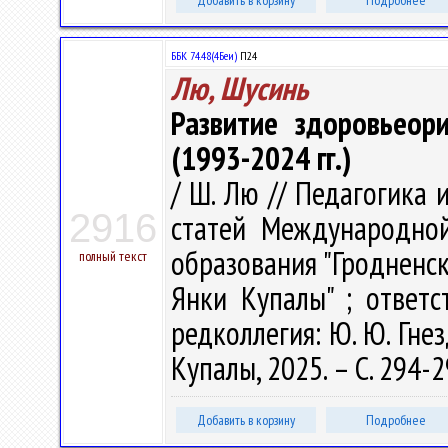
Добавить в корзину
Подробнее
ББК 74.48(4Беи)
П24
Лю, Шусинь
Развитие здоровьеор
(1993-2024 гг.)
/ Ш. Лю // Педагогика 
2916
статей Международно
образования "Гродненс
полный текст
Янки Купалы" ; ответс
редколлегия: Ю. Ю. Гнез
Купалы, 2025. – С. 294-2
Добавить в корзину
Подробнее