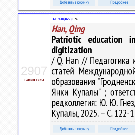
Добавить в корзину
Подробнее
ББК 74.48(4Беи)
П24
Han, Qing
Patriotic education 
digitization
/ Q. Han // Педагогика
2907
статей Международно
образования "Гродненс
полный текст
Янки Купалы" ; ответс
редколлегия: Ю. Ю. Гнез
Купалы, 2025. – С. 122-
Добавить в корзину
Подробнее