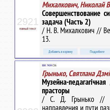
Михалкович, Николай 
Совершенствование си
2921
задача (Часть 2)
/ Н. В. Михалкович // В
полный текст
13.
Добавить в корзину
Подробнее
ББК 74.04
С56
Грынько, Святлана Дзм
Музейна-педагагічная
прасторы
/ С. Д. Грынько // 
направления и пути раз