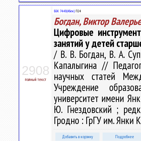
ББК 74.48(4Беи)
П24
Богдан, Виктор Валерь
Цифровые инструмент
занятий у детей старш
/ В. В. Богдан, В. А. Су
Капалыгина // Педаго
2908
научных статей Меж
полный текст
Учреждение образова
университет имени Янк
Ю. Гнездовский ; редк
Гродно : ГрГУ им. Янки К
Добавить в корзину
Подробнее