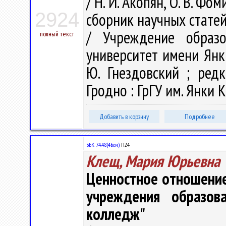
/ Н. И. Акопян, О. В. Фо
2924
сборник научных стат
/ Учреждение образо
полный текст
университет имени Янк
Ю. Гнездовский ; редк
Гродно : ГрГУ им. Янки К
Добавить в корзину
Подробнее
ББК 74.48(4Беи)
П24
Клещ, Мария Юрьевна
Ценностное отношение
учреждения образова
колледж"