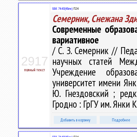
ББК 74.48(4Беи)
П24
Семерник, Снежана Зд
Современные образова
вариативное
/ С. З. Семерник // Пе
2917
научных статей Меж
Учреждение образова
полный текст
университет имени Янк
Ю. Гнездовский ; редк
Гродно : ГрГУ им. Янки К
Добавить в корзину
Подробнее
ББК 74.48(4Беи)
П24