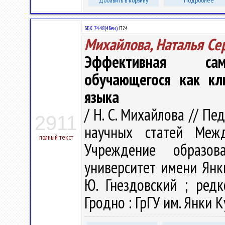
Добавить в корзину
Подробнее
ББК 74.48(4Беи)
П24
Михайлова, Наталья Се
Эффективная само
обучающегося как кл
языка
/ Н. С. Михайлова // Пе
2911
научных статей Меж
полный текст
Учреждение образова
университет имени Янк
Ю. Гнездовский ; редк
Гродно : ГрГУ им. Янки К