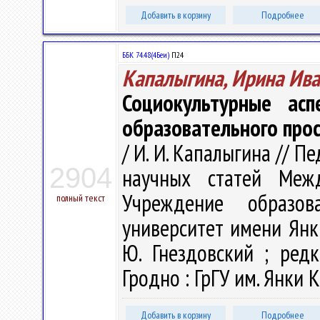
Добавить в корзину
Подробнее
ББК 74.48(4Беи)
П24
Капалыгина, Ирина Ив
Социокультурные асп
образовательного про
/ И. И. Капалыгина // П
2904
научных статей Меж
Учреждение образова
полный текст
университет имени Янк
Ю. Гнездовский ; редк
Гродно : ГрГУ им. Янки К
Добавить в корзину
Подробнее