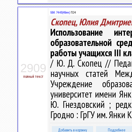
ББК 74.48(4Беи)
П24
Скопец, Юлия Дмитрие
Использование инт
образовательной сре
работы учащихся III кл
/ Ю. Д. Скопец // Педа
2909
научных статей Меж
полный текст
Учреждение образова
университет имени Янк
Ю. Гнездовский ; редк
Гродно : ГрГУ им. Янки К
Добавить в корзину
Подробнее