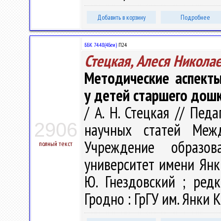
Добавить в корзину
Подробнее
ББК 74.48(4Беи)
П24
Стецкая, Алеся Никола
Методические аспект
у детей старшего дошк
/ А. Н. Стецкая // Пед
2906
научных статей Меж
Учреждение образова
полный текст
университет имени Янк
Ю. Гнездовский ; редк
Гродно : ГрГУ им. Янки К