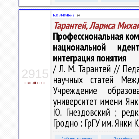
ББК 74.48(4Беи)
П24
Тарантей, Лариса Миха
Профессиональная ком
национальной идент
интеграция понятия
/ Л. М. Тарантей // Пе
2915
научных статей Меж
полный текст
Учреждение образова
университет имени Янк
Ю. Гнездовский ; редк
Гродно : ГрГУ им. Янки К