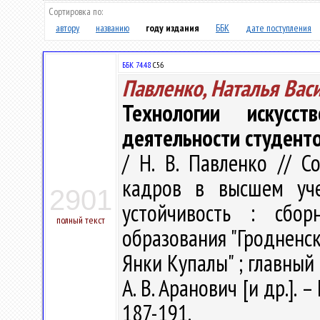
Сортировка по:
автору
названию
году издания
ББК
дате поступления
ББК 74.48
С56
Павленко, Наталья Вас
Технологии искусс
деятельности студент
/ Н. В. Павленко // 
кадров в высшем уче
2901
устойчивость : сбо
полный текст
образования "Гродненс
Янки Купалы" ; главный 
А. В. Аранович [и др.]. –
187-191.