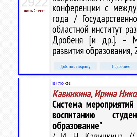
2922
конференции с между
полный текст
года / Государственн
областной институт раз
Дробеня [и др.]. – 
развития образования, 2
Добавить в корзину
Подробнее
ББК 74.04
С56
Кавинкина, Ирина Нико
Система мероприятий
воспитанию студе
образование"
/ И. Н. Кавинкина //