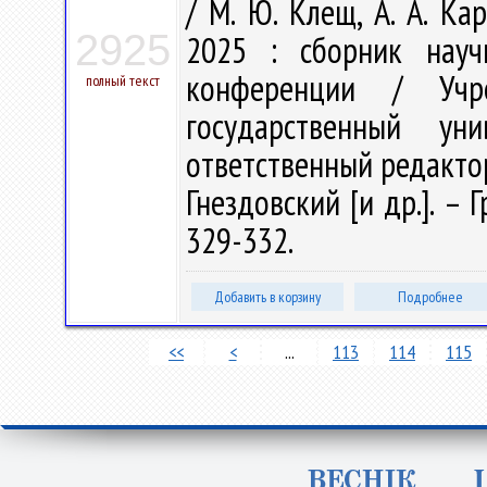
/ М. Ю. Клещ, А. А. Ка
2925
2025 : сборник науч
конференции / Учре
полный текст
государственный у
ответственный редактор
Гнездовский [и др.]. – 
329-332.
Добавить в корзину
Подробнее
<<
<
...
113
114
115