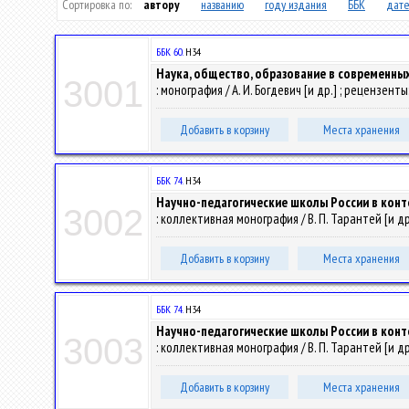
Сортировка по:
автору
названию
году издания
ББК
дате
ББК 60.
Н34
Наука, общество, образование в современны
3001
: монография / А. И. Богдевич [и др.] ; рецензенты
Добавить в корзину
Места хранения
ББК 74.
Н34
Научно-педагогические школы России в конт
3002
: коллективная монография / В. П. Тарантей [и др.]
Добавить в корзину
Места хранения
ББК 74.
Н34
Научно-педагогические школы России в конт
3003
: коллективная монография / В. П. Тарантей [и др.] 
Добавить в корзину
Места хранения