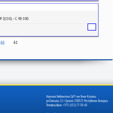
№ 2(110). – С. 98-100.
Статья
60
61
Научная библиотека ГрГУ им. Янки Купалы
ул.Ожешко, 22 г. Гродно 230023 Республика Беларусь
Телефон/факс: +375 (152) 77-30-60