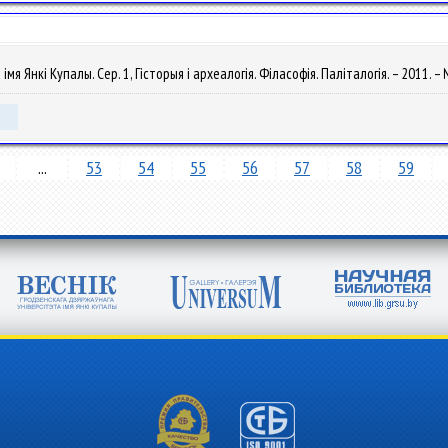
я Янкі Купалы. Сер. 1, Гісторыя і археалогія. Філасофія. Паліталогія. – 2011. – 
...
53
54
55
56
57
58
59