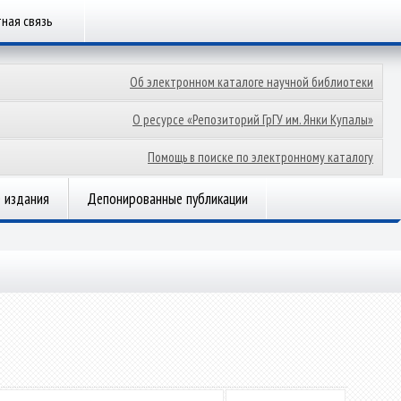
ная связь
Об электронном каталоге научной библиотеки
О ресурсе «Репозиторий ГрГУ им. Янки Купалы»
Помощь в поиске по электронному каталогу
 издания
Депонированные публикации