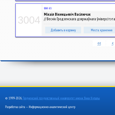
ББК 63.
Міхаіл Вікенцьевіч Васілючак
3004
// Веснік Гродзенскага дзяржаўнага ўніверсітэта ім
Добавить в корзину
Места хранения
<<
<
© 1999-2026,
Гродненский государственный университет имени Янки Купалы
Разработка сайта — Информационно-аналитический центр