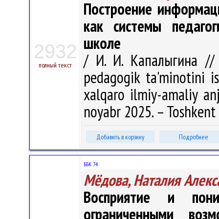
Построение информаци
как системы педаго
школе
2932
/ И. И. Капалыгина // 
полный текст
pedagogik ta'minotini is
xalqaro ilmiy-amaliy an
noyabr 2025. – Toshkent : 
Добавить в корзину
Подробнее
ББК 74
Мёдова, Наталия Алекс
Восприятие и пон
ограниченными возм