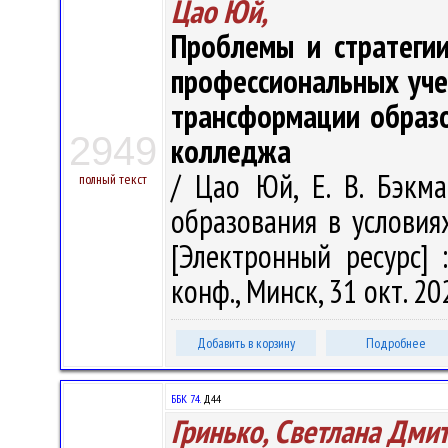
Цао Юй,
Проблемы и стратеги
профессиональных уче
трансформации образо
2949
колледжа
/ Цао Юй, Е. В. Бэкм
полный текст
образования в услови
[Электронный ресурс] 
конф., Минск, 31 окт. 202
Добавить в корзину
Подробнее
ББК 74.
Д44
Гринько, Светлана Дми