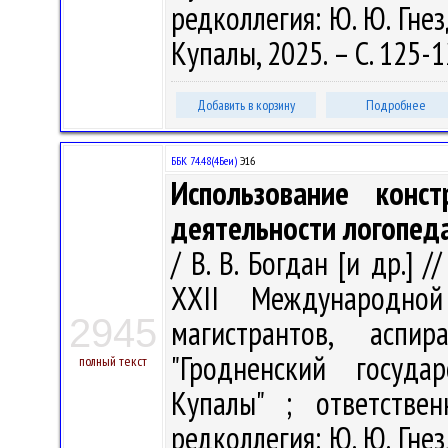
редколлегия: Ю. Ю. Гнез
Купалы, 2025. – С. 125-
Добавить в корзину
Подробнее
ББК 74.48(4Беи)
Э16
Использование конс
деятельности логопед
/ В. В. Богдан [и др.] 
XХII Международной
2945
магистрантов, аспи
"Гродненский госуда
полный текст
Купалы" ; ответстве
редколлегия: Ю. Ю. Гнез