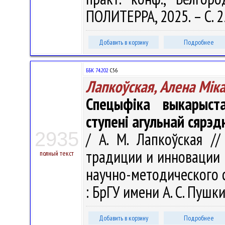
ПОЛИТЕРРА, 2025. – С. 
Добавить в корзину
Подробнее
ББК 74.202
С56
Лапкоўская, Алена Мiк
Спецыфiка выкарыста
ступені агульнай сярэ
2935
/ А. М. Лапкоўская /
традиции и инновации 
полный текст
научно-методического се
: БрГУ имени А. С. Пушки
Добавить в корзину
Подробнее