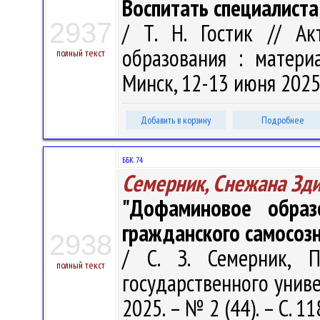
Воспитать специалиста
2937
/ Т. Н. Гостик // Ак
образования : материа
полный текст
Минск, 12-13 июня 2025 
Добавить в корзину
Подробнее
ББК 74
Семерник, Снежана Зд
"Дофаминовое образ
гражданского самосоз
2938
/ С. З. Семерник, П
полный текст
государственного универ
2025. – № 2 (44). – С. 1