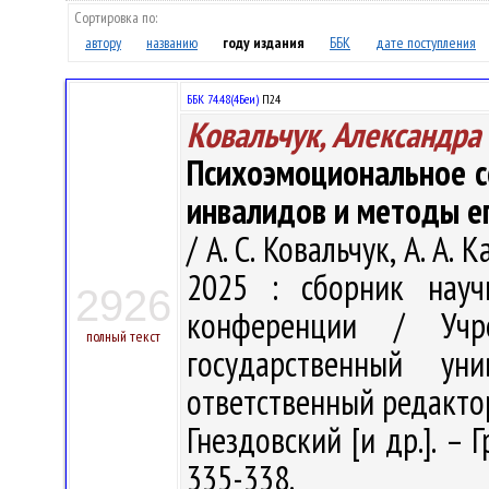
Сортировка по:
автору
названию
году издания
ББК
дате поступления
ББК 74.48(4Беи)
П24
Ковальчук, Александра
Психоэмоциональное с
инвалидов и методы е
/ А. С. Ковальчук, А. А
2025 : сборник науч
2926
конференции / Учре
полный текст
государственный у
ответственный редактор
Гнездовский [и др.]. – 
335-338.