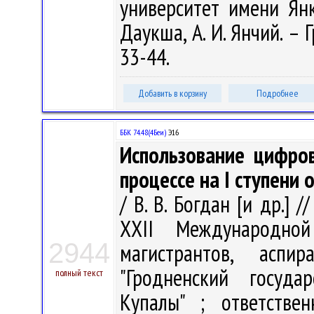
университет имени Янк
Даукша, А. И. Янчий. – 
33-44.
Добавить в корзину
Подробнее
ББК 74.48(4Беи)
Э16
Использование цифро
процессе на I ступени
/ В. В. Богдан [и др.] 
XХII Международной
2944
магистрантов, аспи
"Гродненский госуда
полный текст
Купалы" ; ответстве