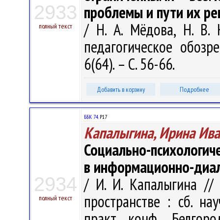
2933
проблемы и пути их р
/ Н. А. Мёдова, Н. В. 
полный текст
педагогическое обозре
6(64). – С. 56-66.
Добавить в корзину
Подробнее
ББК 74.
Р17
Капалыгина, Ирина Ив
Социально-психологич
в информационно-диал
2934
/ И. И. Капалыгина //
пространстве : сб. на
полный текст
практ. конф., Белгор