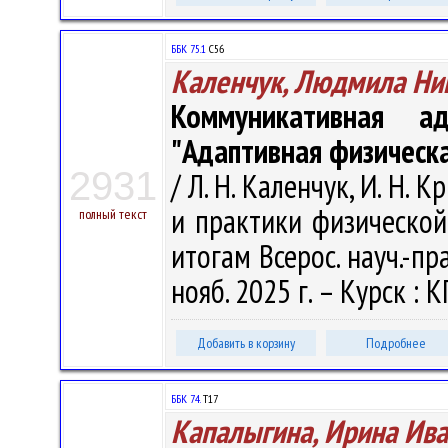
ББК 75.1
С56
Каленчук, Людмила Ни
Коммуникативная ад
"Адаптивная физическа
2931
/ Л. Н. Каленчук, И. Н.
и практики физической 
полный текст
итогам Всерос. науч.-пр
нояб. 2025 г. – Курск : К
Добавить в корзину
Подробнее
ББК 74.
T17
Капалыгина, Ирина Ив