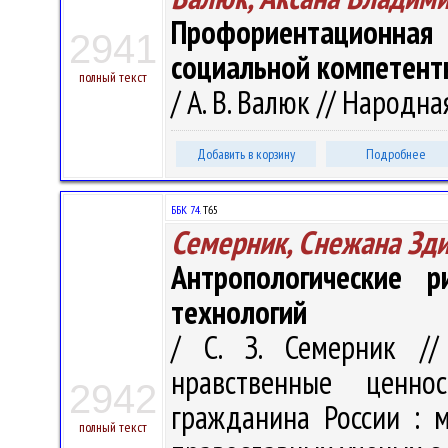
Профориентационная 
2941
социальной компетент
полный текст
/ А. В. Валюк // Народна
Добавить в корзину
Подробнее
ББК 74.
Т65
Семерник, Снежана Зд
Антропологические р
технологий
/ С. З. Семерник //
нравственные ценн
2942
гражданина России : м
полный текст