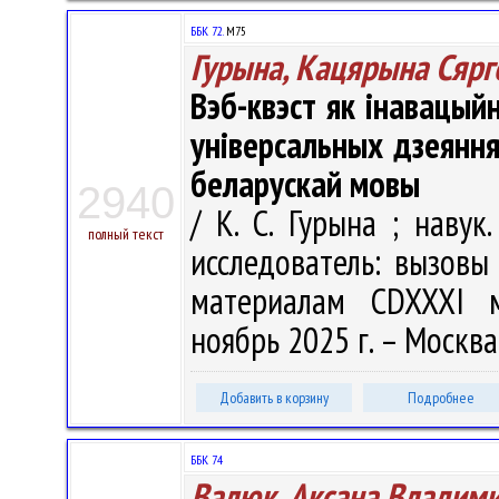
ББК 72.
М75
Гурына, Кацярына Сярг
Вэб-квэст як інавацы
універсальных дзеяння
беларускай мовы
2940
/ К. С. Гурына ; навук
полный текст
исследователь: вызовы 
материалам CDXXXI ме
ноябрь 2025 г. – Москва
Добавить в корзину
Подробнее
ББК 74
Валюк, Аксана Владим