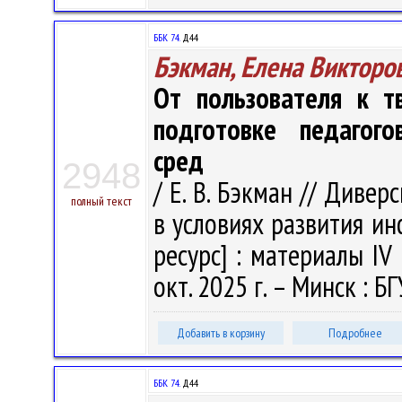
ББК 74.
Д44
Бэкман, Елена Викторо
От пользователя к т
подготовке педагого
сред
2948
/ Е. В. Бэкман // Диве
полный текст
в условиях развития и
ресурс] : материалы IV 
окт. 2025 г. – Минск : БГ
Добавить в корзину
Подробнее
ББК 74.
Д44