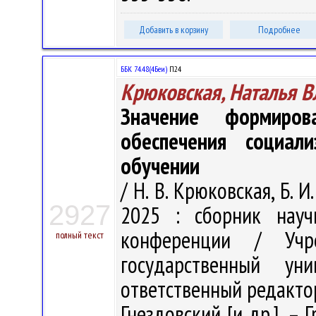
Добавить в корзину
Подробнее
ББК 74.48(4Беи)
П24
Крюковская, Наталья 
Значение формиров
обеспечения социал
обучении
/ Н. В. Крюковская, Б. 
2927
2025 : сборник науч
конференции / Учре
полный текст
государственный у
ответственный редактор
Гнездовский [и др.]. – 