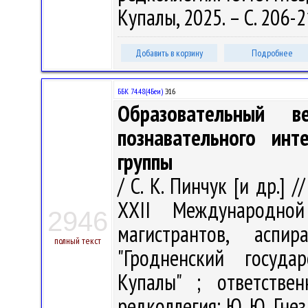
Купалы, 2025. – С. 206-
Добавить в корзину
Подробнее
ББК 74.48(4Беи)
Э16
Образовательный в
познавательного инт
группы
/ С. К. Пинчук [и др.] 
XХII Международной
2946
магистрантов, аспи
полный текст
"Гродненский госуда
Купалы" ; ответстве
редколлегия: Ю. Ю. Гнез