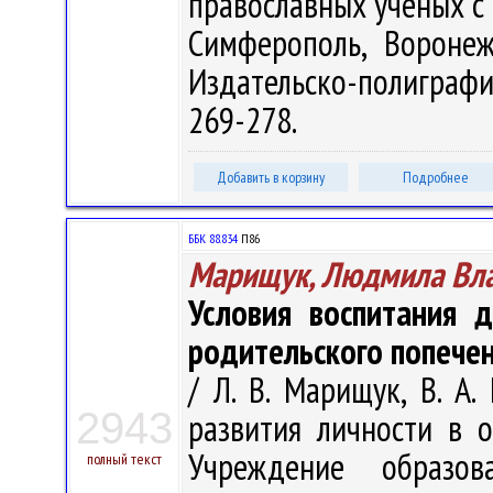
православных ученых с
Симферополь, Воронеж
Издательско-полиграфич
269-278.
Добавить в корзину
Подробнее
ББК 88.834
П86
Марищук, Людмила Вл
Условия воспитания 
родительского попече
/ Л. В. Марищук, В. А.
2943
развития личности в о
Учреждение образова
полный текст