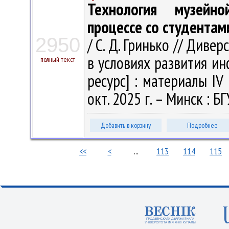
Технология музейн
процессе со студентам
2950
/ С. Д. Гринько // Див
в условиях развития и
полный текст
ресурс] : материалы IV 
окт. 2025 г. – Минск : БГ
Добавить в корзину
Подробнее
<<
<
...
113
114
115