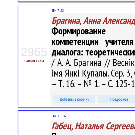
ББК 74.58
Брагина, Анна Алексан
Формирование ху
компетенции учителя
2965
диалога: теоретически
/ А. А. Брагина // Весн
полный текст
імя Янкі Купалы. Сер. 3, 
– Т. 16. – № 1. – С. 125-
Добавить в корзину
Подробнее
ББК 35.
Т66
Габец, Наталья Сергеев