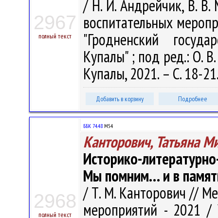
/ Н. И. Андрейчик, В. 
2967
воспитательных меропр
"Гродненский госуда
полный текст
Купалы" ; под ред.: О. В.
Купалы, 2021. – С. 18-21
Добавить в корзину
Подробнее
ББК 74.48
М54
Канторович, Татьяна М
Историко-литературн
Мы помним… и в памя
/ Т. М. Канторович // 
2968
мероприятий - 2021 /
полный текст