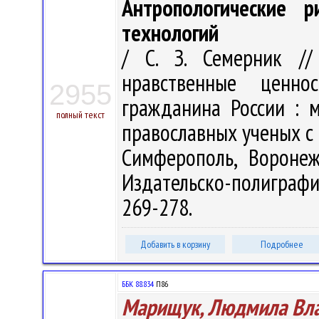
Антропологические р
технологий
/ С. З. Семерник //
нравственные ценн
2955
гражданина России : м
полный текст
православных ученых с
Симферополь, Воронеж
Издательско-полиграфич
269-278.
Добавить в корзину
Подробнее
ББК 88.834
П86
Марищук, Людмила Вл