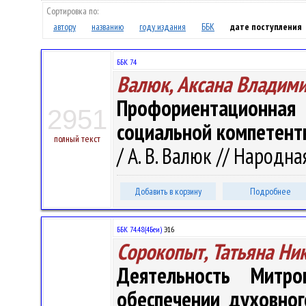
Сортировка по:
автору
названию
году издания
ББК
дате поступления
ББК 74
Валюк, Аксана Владим
Профориентационная 
2951
социальной компетент
полный текст
/ А. В. Валюк // Народна
Добавить в корзину
Подробнее
ББК 74.48(4Беи)
Э16
Сорокопыт, Татьяна Ни
Деятельность Митр
обеспечении духовног