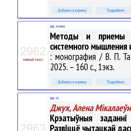
Добавить в корзину
Подробнее
ББК 74.
М54
Методы и приемы 
системного мышления и
2962
: монография / В. П. Та
полный текст
2025. – 160 с., 1экз.
Добавить в корзину
Подробнее
ББК 74
Джух, Алена Мікалаеўн
Крэатыўныя заданні
2963
Развіццё чытацкай да