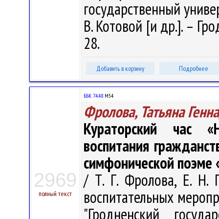
государственный универ
В. Котовой [и др.]. – Гро
28.
Добавить в корзину
Подробнее
ББК 74.48
М54
Фролова, Татьяна Генн
Кураторский час «
воспитания гражданст
симфонической поэме 
2969
/ Т. Г. Фролова, Е. Н.
воспитательных меропр
полный текст
"Гродненский госуда