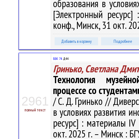
образования в услови
[Электронный ресурс] 
конф., Минск, 31 окт. 202
Добавить в корзину
Подробнее
ББК 74.
Д44
Гринько, Светлана Дми
Технология музейн
процессе со студентам
2961
/ С. Д. Гринько // Див
в условиях развития и
полный текст
ресурс] : материалы IV 
окт. 2025 г. – Минск : БГ