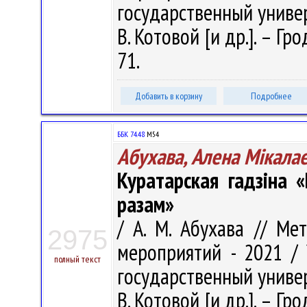
государственный универ
В. Котовой [и др.]. – Гро
71.
Добавить в корзину
Подробнее
ББК 74.48
М54
Абухава, Алена Мікала
Куратарская гадзіна 
разам»
/ А. М. Абухава // Ме
2975
мероприятий - 2021 /
полный текст
государственный универ
В. Котовой [и др.]. – Гро