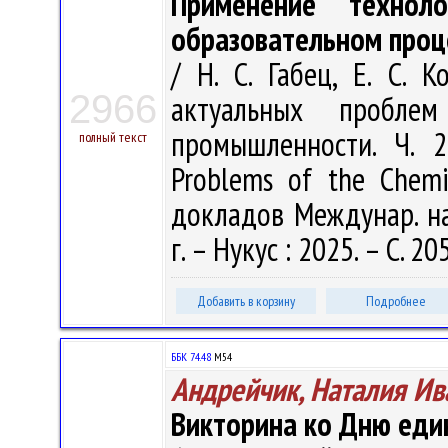
Применение техноло
образовательном проц
/ Н. С. Габец, Е. С. 
2966
актуальных пробле
промышленности. Ч. 2 
полный текст
Problems of the Chemic
докладов Междунар. нау
г. – Нукус : 2025. – С. 20
Добавить в корзину
Подробнее
ББК 74.48
М54
Андрейчик, Наталия Ив
Викторина ко Дню еди