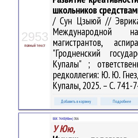
школьников средствам
/ Сун Цзыюй // Эврик
Международной на
2953
магистрантов, аспи
полный текст
"Гродненский госуда
Купалы" ; ответстве
редколлегия: Ю. Ю. Гнез
Купалы, 2025. – С. 741-
Добавить в корзину
Подробнее
ББК 74.48(4Беи)
Э16
У Юю,