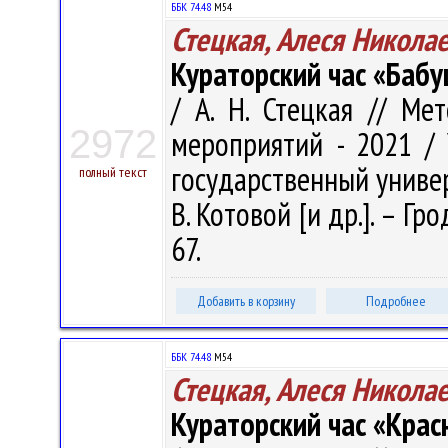
ББК 74.48
М54
Стецкая, Алеся Никола
Кураторский час «Бабу
/ А. Н. Стецкая // Ме
2972
мероприятий - 2021 /
государственный универ
полный текст
В. Котовой [и др.]. – Гро
67.
Добавить в корзину
Подробнее
ББК 74.48
М54
Стецкая, Алеся Никола
Кураторский час «Крас