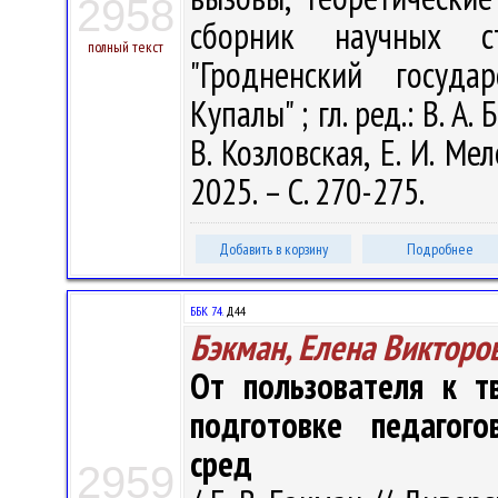
2958
сборник научных с
полный текст
"Гродненский госуда
Купалы" ; гл. ред.: В. А.
В. Козловская, Е. И. Ме
2025. – С. 270-275.
Добавить в корзину
Подробнее
ББК 74.
Д44
Бэкман, Елена Викторо
От пользователя к т
подготовке педагого
сред
2959