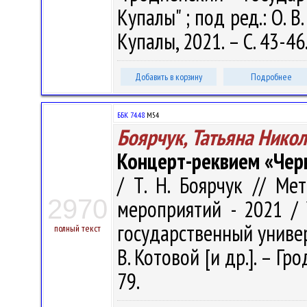
Купалы" ; под ред.: О. В.
Купалы, 2021. – С. 43-46
Добавить в корзину
Подробнее
ББК 74.48
М54
Боярчук, Татьяна Нико
Концерт-реквием «Чер
/ Т. Н. Боярчук // Ме
2970
мероприятий - 2021 /
государственный универ
полный текст
В. Котовой [и др.]. – Гро
79.