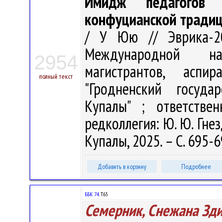
Имидж педагогов 
конфуцианской тради
/ У Юю // Эврика-20
Международной на
2954
магистрантов, аспи
полный текст
"Гродненский госуда
Купалы" ; ответстве
редколлегия: Ю. Ю. Гнез
Купалы, 2025. – С. 695-
Добавить в корзину
Подробнее
ББК 74.
Т65
Семерник, Снежана Зд