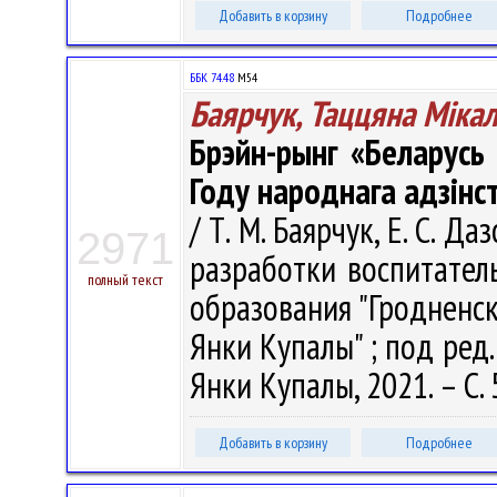
Добавить в корзину
Подробнее
ББК 74.48
М54
Баярчук, Таццяна Міка
Брэйн-рынг «Беларусь
Году народнага адзінс
/ Т. М. Баярчук, Е. С. Д
2971
разработки воспитател
полный текст
образования "Гродненс
Янки Купалы" ; под ред.: 
Янки Купалы, 2021. – С.
Добавить в корзину
Подробнее