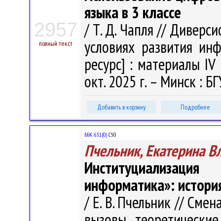
языка в 3 классе
2957
/ Т. Д. Чапля // Дивер
условиях развития ин
полный текст
ресурс] : материалы IV 
окт. 2025 г. – Минск : БГ
Добавить в корзину
Подробнее
ББК 63.1(0)
С50
Пчельник, Екатерина 
Институциализац
информатика»: истори
/ Е. В. Пчельник // Сме
вызовы, теоретические