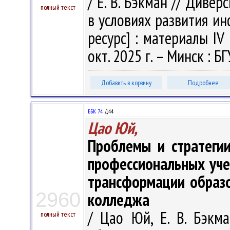
/ Е. В. Бэкман // Диве
полный текст
в условиях развития и
ресурс] : материалы IV 
окт. 2025 г. – Минск : БГ
Добавить в корзину
Подробнее
ББК 74.
Д44
Цао Юй,
Проблемы и стратеги
профессиональных уче
трансформации образо
2960
колледжа
/ Цао Юй, Е. В. Бэкм
полный текст