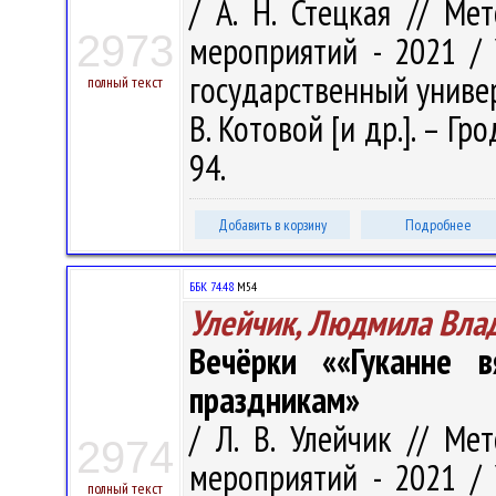
/ А. Н. Стецкая // Ме
2973
мероприятий - 2021 /
государственный универ
полный текст
В. Котовой [и др.]. – Гро
94.
Добавить в корзину
Подробнее
ББК 74.48
М54
Улейчик, Людмила Вла
Вечёрки ««Гуканне 
праздникам»
/ Л. В. Улейчик // Ме
2974
мероприятий - 2021 /
полный текст