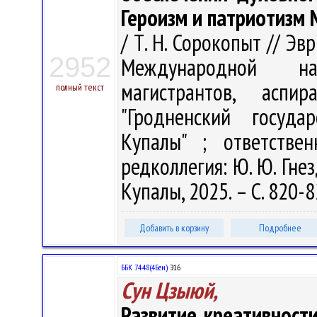
Героизм и патриотизм
/ Т. Н. Сорокопыт // Эв
2952
Международной на
магистрантов, аспи
полный текст
"Гродненский госуда
Купалы" ; ответстве
редколлегия: Ю. Ю. Гнез
Купалы, 2025. – С. 820-
Добавить в корзину
Подробнее
ББК 74.48(4Беи)
Э16
Сун Цзыюй,
Развитие креативност