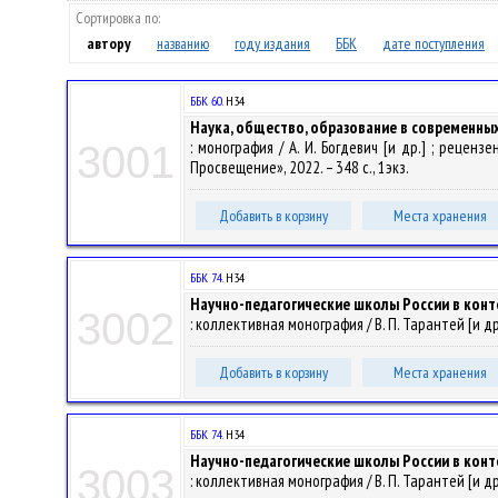
Сортировка по:
автору
названию
году издания
ББК
дате поступления
ББК 60.
Н34
Наука, общество, образование в современны
: монография / А. И. Богдевич [и др.] ; рецензе
3001
Просвещение», 2022. – 348 с., 1экз.
Добавить в корзину
Места хранения
ББК 74.
Н34
Научно-педагогические школы России в конт
3002
: коллективная монография / В. П. Тарантей [и др.]
Добавить в корзину
Места хранения
ББК 74.
Н34
Научно-педагогические школы России в конт
3003
: коллективная монография / В. П. Тарантей [и др.] 