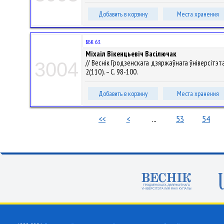
Добавить в корзину
Места хранения
ББК 63.
Міхаіл Вікенцьевіч Васілючак
// Веснік Гродзенскага дзяржаўнага ўніверсітэта 
3004
2(110). – С. 98-100.
Добавить в корзину
Места хранения
<<
<
...
53
54