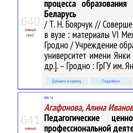
процесса образования
Беларусь
640
/ Т. Н. Боярчук // Совер
полный
в вузе : материалы VI Меж
текст
Гродно / Учреждение обр
университет имени Янки К
др.]. – Гродно : ГрГУ им. 
Добавить в корзину
Подробнее
ББК 74.
Агафонова, Алина Ивано
Педагогические цен
641
профессиональной деят
полный