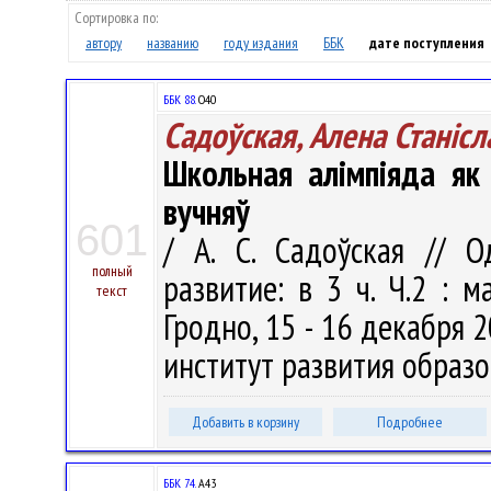
Сортировка по:
автору
названию
году издания
ББК
дате поступления
ББК 88.
О40
Садоўская, Алена Станiсл
Школьная алімпіяда як
вучняў
601
/ А. С. Садоўская // О
полный
развитие: в 3 ч. Ч.2 : м
текст
Гродно, 15 - 16 декабря 2
институт развития образов
Добавить в корзину
Подробнее
ББК 74.
А43