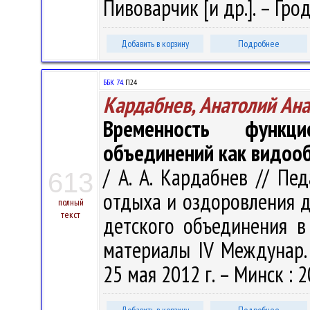
Пивоварчик [и др.]. – Грод
Добавить в корзину
Подробнее
ББК 74.
П24
Кардабнев, Анатолий Ан
Временность функци
объединений как видоо
/ А. А. Кардабнев // Пе
613
отдыха и оздоровления д
полный
текст
детского объединения в
материалы IV Междунар. н
25 мая 2012 г. – Минск : 2