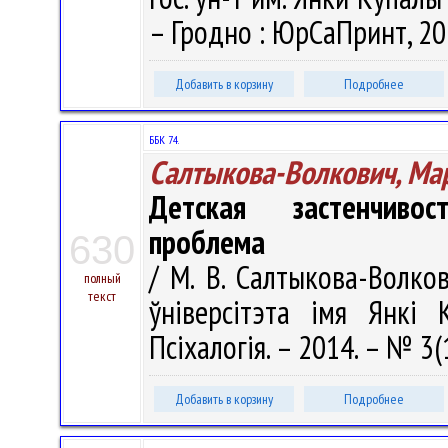
– Гродно : ЮрСаПринт, 201
Добавить в корзину
Подробнее
ББК 74.
Салтыкова-Волкович, Ма
Детская застенчивос
проблема
630
/ М. В. Салтыкова-Волко
полный
текст
ўніверсітэта імя Янкі К
Псіхалогія. – 2014. – № 3(
Добавить в корзину
Подробнее