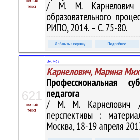
полный
/ М. М. Карнелович 
текст
образовательного процесса
РИПО, 2014. – С. 75-80.
Добавить в корзину
Подробнее
ББК 74.58
Карнелович, Марина Мих
Профессиональная су
педагога
621
/ М. М. Карнелович 
полный
текст
перспективы : материал
Москва, 18-19 апреля 2013 