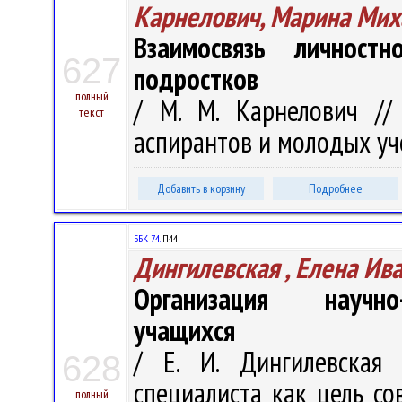
Карнелович, Марина Мих
Взаимосвязь личностн
627
подростков
полный
/ М. М. Карнелович // 
текст
аспирантов и молодых учен
Добавить в корзину
Подробнее
ББК 74.
П44
Дингилевская , Елена Ив
Организация научно-
учащихся
/ Е. И. Дингилевская 
628
специалиста как цель со
полный