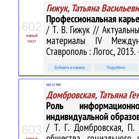
Гижук, Татьяна Васильев
Профессиональная карье
602
/ Т. В. Гижук // Актуаль
полный
материалы IV Междун
текст
Ставрополь : Логос, 2013. –
Добавить в корзину
Подробнее
ББК 67.
Р68
Домбровская, Татьяна Ге
Роль информационно
индивидуальной образо
/ Т. Г. Домбровская, П.
603
общества, социального
полный