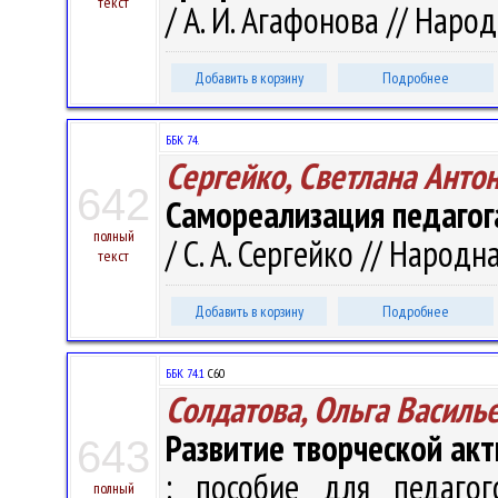
текст
/ А. И. Агафонова // Народ
Добавить в корзину
Подробнее
ББК 74.
Сергейко, Светлана Анто
642
Самореализация педагог
полный
/ С. А. Сергейко // Народна
текст
Добавить в корзину
Подробнее
ББК 74.1
С60
Солдатова, Ольга Василь
Развитие творческой ак
643
: пособие для педаго
полный