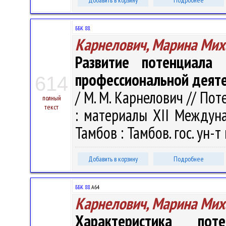
Добавить в корзину
Подробнее
ББК 88.
Карнелович, Марина Мих
Развитие потенциала
профессиональной деят
614
/ М. М. Карнелович // По
полный
текст
: материалы XII Междунар
Тамбов : Тамбов. гос. ун-т 
Добавить в корзину
Подробнее
ББК 88.
А64
Карнелович, Марина Мих
Характеристика пот