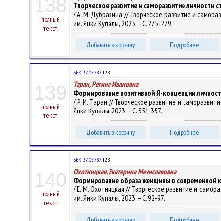
138
Творческое развитие и саморазвитие личности с
/ А. М. Дубравина // Творческое развитие и саморазвит
полный
им. Янки Купалы, 2023. – С. 275-279.
текст
Добавить в корзину
Подробнее
ББК 37-057.87
Т28
Таран, Регина Ивановна
139
Формирование позитивной Я-концепции личности
/ Р. И. Таран // Творческое развитие и саморазвитие л
полный
Янки Купалы, 2023. – С. 351-357.
текст
Добавить в корзину
Подробнее
ББК 37-057.87
Т28
Охотницкая, Екатерина Мечиславовна
140
Формирование образа женщины в современной к
/ Е. М. Охотницкая // Творческое развитие и саморазви
полный
им. Янки Купалы, 2023. – С. 92-97.
текст
Добавить в корзину
Подробнее