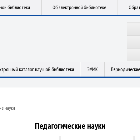
чной библиотеки
Об электронной библиотеке
Обрат
ктронный каталог научной библиотеки
ЭУМК
Периодические
ие науки
Педагогические науки