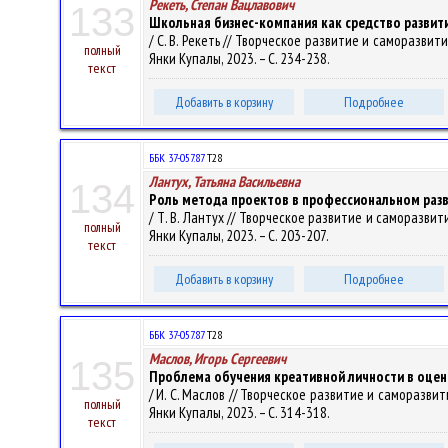
Рекеть, Степан Вацлавович
133
Школьная бизнес-компания как средство разви
/ С. В. Рекеть // Творческое развитие и саморазвитие 
полный
Янки Купалы, 2023. – С. 234-238.
текст
Добавить в корзину
Подробнее
ББК 37-057.87
Т28
Лантух, Татьяна Васильевна
134
Роль метода проектов в профессиональном разв
/ Т. В. Лантух // Творческое развитие и саморазвитие 
полный
Янки Купалы, 2023. – С. 203-207.
текст
Добавить в корзину
Подробнее
ББК 37-057.87
Т28
Маслов, Игорь Сергеевич
135
Проблема обучения креативной личности в оце
/ И. С. Маслов // Творческое развитие и саморазвитие 
полный
Янки Купалы, 2023. – С. 314-318.
текст