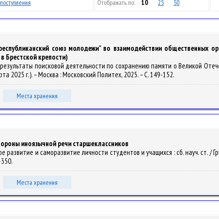
поступления
Отображать по:
10
25
50
 республиканский союз молодежи" во взаимодействии общественных ор
в Брестской крепости)
ики и результаты поисковой деятельности по сохранению памяти о Великой От
а 2025 г.). – Москва : Московский Политех, 2025. – С. 149-152.
Места хранения
тороны иноязычной речи старшеклассников
еское развитие и саморазвитие личности студентов и учащихся : сб. науч. ст. / ГрГ
6-350.
Места хранения