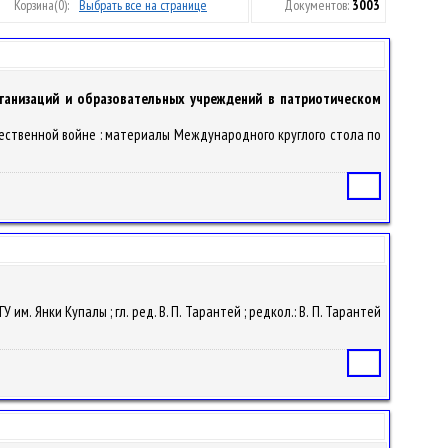
Корзина
(0):
Выбрать все на странице
Документов:
3003
ганизаций и образовательных учреждений в патриотическом
ечественной войне : материалы Международного круглого стола по
Статья
У им. Янки Купалы ; гл. ред. В. П. Тарантей ; редкол.: В. П. Тарантей
Статья