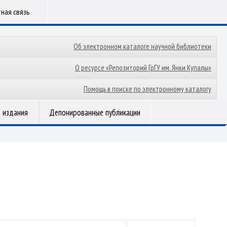
ная связь
Об электронном каталоге научной библиотеки
О ресурсе «Репозиторий ГрГУ им. Янки Купалы»
Помощь в поиске по электронному каталогу
 издания
Депонированные публикации