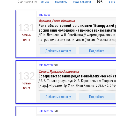
Сортировка по:
автору
названию
году издания
ББК
дате 
ББК 37.035
Леонова, Елена Ивановна
131
Роль общественной организации "Белорусский
воспитании молодежи (на примере вахты памяти 
/ Е. И. Леонова, А. В. Сигейкина // Формы, практ
полный
патриотическому воспитанию (Россия, Москва, 3 март
текст
Добавить в корзину
Подробнее
ББК 37-057.87
Т28
Талако, Ярослава Андреевна
132
Совершенствование рецептивной лексической с
/ Я. А. Талако ; науч. рук. Ж. А. Короткевич // Творч
полный
[и др.]. – Гродно : ГрГУ им. Янки Купалы, 2023. – С. 34
текст
Добавить в корзину
Подробнее
ББК 37-057.87
Т28