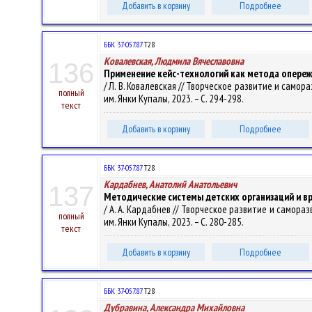
Добавить в корзину
Подробнее
ББК 37-057.87
Т28
Ковалевская, Людмила Вячеславовна
136
Применение кейс-технологий как метода опере
/ Л. В. Ковалевская // Творческое развитие и саморазв
полный
им. Янки Купалы, 2023. – С. 294-298.
текст
Добавить в корзину
Подробнее
ББК 37-057.87
Т28
Кардабнев, Анатолий Анатольевич
137
Методические системы детских организаций и в
/ А. А. Кардабнев // Творческое развитие и саморазвит
полный
им. Янки Купалы, 2023. – С. 280-285.
текст
Добавить в корзину
Подробнее
ББК 37-057.87
Т28
Дубравина, Александра Михайловна