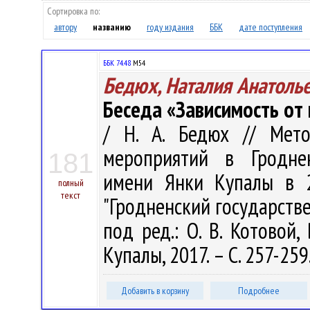
Сортировка по:
автору
названию
году издания
ББК
дате поступления
ББК 74.48
М54
Бедюх, Наталия Анатоль
Беседа «Зависимость от
/ Н. А. Бедюх // Мето
мероприятий в Гроднен
181
имени Янки Купалы в 2
полный
текст
"Гродненский государств
под ред.: О. В. Котовой, 
Купалы, 2017. – С. 257-259
Добавить в корзину
Подробнее