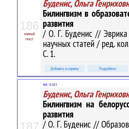
Буденис, Ольга Генрихов
Билингвизм в образоват
развития
186
/ О. Г. Буденис // Эврик
полный
текст
научных статей / ред. кол. 
С. 1.
Добавить в корзину
Подробнее
ББК 74.
О23
Буденис, Ольга Генрихов
Билингвизм на белорус
развития
/ О. Г. Буденис // Образ
187