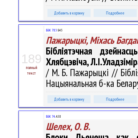
Добавить в корзину
Подробнее
ББК 78.3
Б43
Пажарыцкі, Міхась Багда
Бібліятэчная дзейнас
189
Хлябцэвіча, Л.І.Уладзімір
полный
/ М. Б. Пажарыцкі // Біблі
текст
Нацыянальная б-ка Беларус
Добавить в корзину
Подробнее
ББК 74.
А58
Шелех, О. В.
Блоки Дьенеша как с