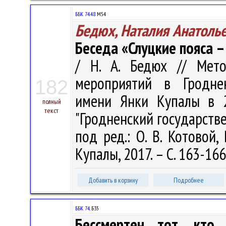
ББК 74.48
М54
Бедюх, Наталия Анатоль
Беседа «Слуцкие пояса 
/ Н. А. Бедюх // Мето
мероприятий в Гроднен
182
имени Янки Купалы в 2
полный
текст
"Гродненский государств
под ред.: О. В. Котовой, 
Купалы, 2017. – С. 163-166
Добавить в корзину
Подробнее
ББК 74.
Б35
Бессмертен тот, кто