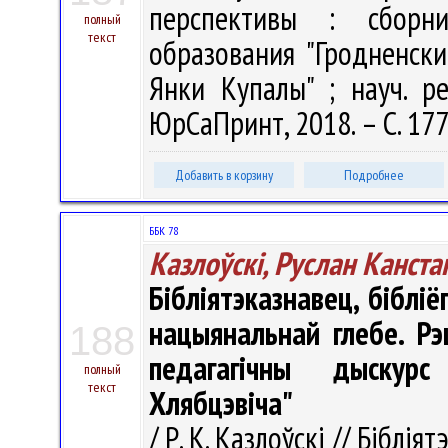
перспективы : сборн
полный
текст
образования "Гродненск
Янки Купалы" ; науч. ре
ЮрСаПринт, 2018. – С. 17
Добавить в корзину
Подробнее
ББК 78
Казлоўскі, Руслан Канста
Бібліятэказнавец, бібліё
нацыянальнай глебе. Рэ
188
педагагічны дыскурс
полный
текст
Хлябцэвіча"
/ Р. К. Казлоўскі // Біблія