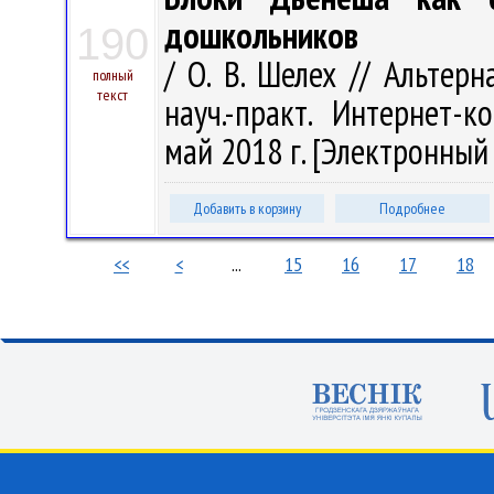
дошкольников
190
/ О. В. Шелех // Альтер
полный
текст
науч.-практ. Интернет-к
май 2018 г. [Электронный р
Добавить в корзину
Подробнее
<<
<
...
15
16
17
18