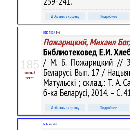
239-241.
Добавить в корзину
Подробнее
ББК 78.35
З46
Пожарицкий, Михаил Бог
Библиотековед Е.И. Хле
/ М. Б. Пожарицкий // 
185
Беларусі. Вып. 17 / Нацыян
полный
текст
Матульскі ; склад.: Т. А. 
б-ка Беларусі, 2014. – С. 4
Добавить в корзину
Подробнее
ББК 74.
Э16